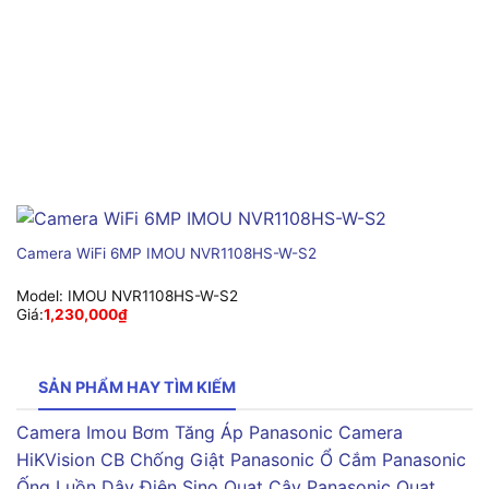
Camera WiFi 6MP IMOU NVR1108HS-W-S2
Model:
IMOU NVR1108HS-W-S2
Giá:
1,230,000
₫
SẢN PHẨM HAY TÌM KIẾM
Camera Imou
Bơm Tăng Áp Panasonic
Camera
HiKVision
CB Chống Giật Panasonic
Ổ Cắm Panasonic
Ống Luồn Dây Điện Sino
Quạt Cây Panasonic
Quạt