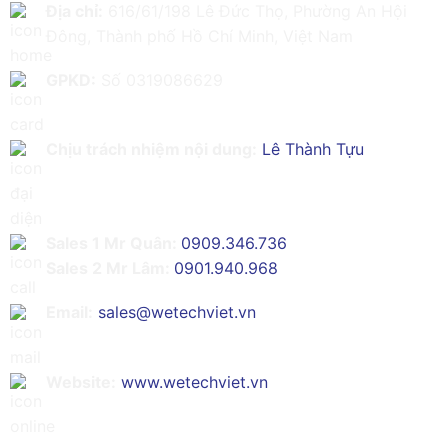
Địa chỉ:
616/61/198 Lê Đức Thọ, Phường An Hội
Đông, Thành phố Hồ Chí Minh, Việt Nam
GPKD:
Số 0319086629
Chịu trách nhiệm nội dung:
Lê Thành Tựu
Sales 1 Mr Quân:
0909.346.736
Sales 2 Mr Lâm:
0901.940.968
Email:
sales@wetechviet.vn
Website:
www.wetechviet.vn