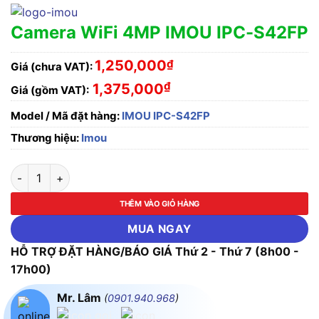
Camera WiFi 4MP IMOU IPC-S42FP
1,250,000
₫
Giá (chưa VAT):
₫
1,375,000
Giá (gồm VAT):
Model / Mã đặt hàng:
IMOU IPC-S42FP
Thương hiệu:
Imou
Camera WiFi 4MP IMOU IPC-S42FP số lượng
THÊM VÀO GIỎ HÀNG
MUA NGAY
HỖ TRỢ ĐẶT HÀNG/BÁO GIÁ Thứ 2 - Thứ 7 (8h00 -
17h00)
Mr. Lâm
(
0901.940.968
)