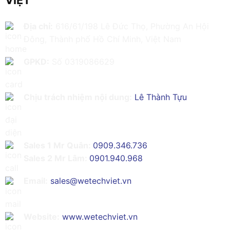
Địa chỉ:
616/61/198 Lê Đức Thọ, Phường An Hội
Đông, Thành phố Hồ Chí Minh, Việt Nam
GPKD:
Số 0319086629
Chịu trách nhiệm nội dung:
Lê Thành Tựu
Sales 1 Mr Quân:
0909.346.736
Sales 2 Mr Lâm:
0901.940.968
Email:
sales@wetechviet.vn
Website:
www.wetechviet.vn