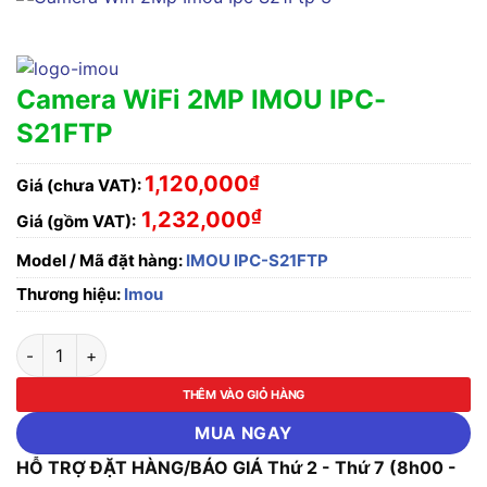
Camera WiFi 2MP IMOU IPC-
S21FTP
1,120,000
₫
Giá (chưa VAT):
₫
1,232,000
Giá (gồm VAT):
Model / Mã đặt hàng:
IMOU IPC-S21FTP
Thương hiệu:
Imou
Camera WiFi 2MP IMOU IPC-S21FTP số lượng
THÊM VÀO GIỎ HÀNG
MUA NGAY
HỖ TRỢ ĐẶT HÀNG/BÁO GIÁ Thứ 2 - Thứ 7 (8h00 -