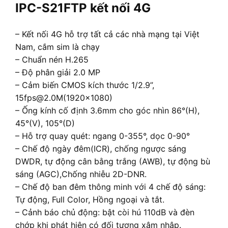
IPC-S21FTP kết nối 4G
– Kết nối 4G hỗ trợ tất cả các nhà mạng tại Việt
Nam, cắm sim là chạy
– Chuẩn nén H.265
– Độ phân giải 2.0 MP
– Cảm biến CMOS kích thước 1/2.9”,
15fps@2.0M(1920×1080)
– Ống kính cố định 3.6mm cho góc nhìn 86°(H),
45°(V), 105°(D)
– Hỗ trợ quay quét: ngang 0-355°, dọc 0-90°
– Chế độ ngày đêm(ICR), chống ngược sáng
DWDR, tự động cân bằng trắng (AWB), tự động bù
sáng (AGC),Chống nhiễu 2D-DNR.
– Chế độ ban đêm thông minh với 4 chế độ sáng:
Tự động, Full Color, Hồng ngoại và tắt.
– Cảnh báo chủ động: bật còi hú 110dB và đèn
chớp khi phát hiện có đối tượng xâm nhập.