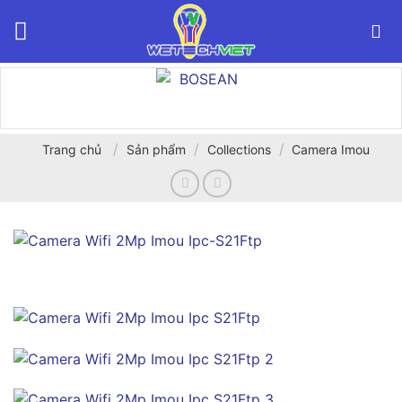
Bỏ
qua
nội
dung
/
/
/
Trang chủ
Sản phẩm
Collections
Camera Imou