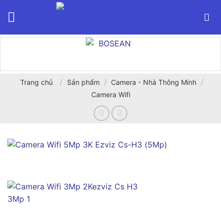
Bỏ
qua
nội
dung
/
/
/
Trang chủ
Sản phẩm
Camera - Nhà Thông Minh
Camera Wifi