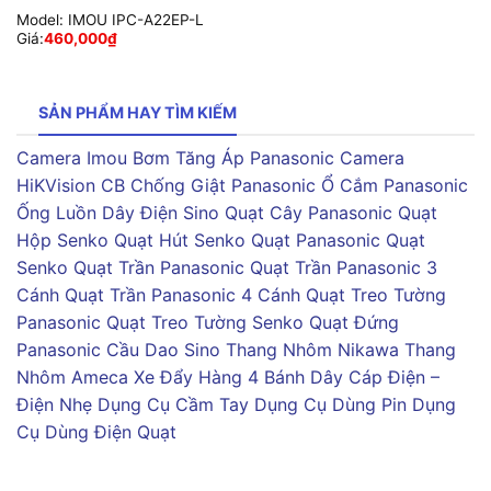
Model:
IMOU IPC-A22EP-L
Giá:
460,000
₫
SẢN PHẨM HAY TÌM KIẾM
Camera Imou
Bơm Tăng Áp Panasonic
Camera
HiKVision
CB Chống Giật Panasonic
Ổ Cắm Panasonic
Ống Luồn Dây Điện Sino
Quạt Cây Panasonic
Quạt
Hộp Senko
Quạt Hút Senko
Quạt Panasonic
Quạt
Senko
Quạt Trần Panasonic
Quạt Trần Panasonic 3
Cánh
Quạt Trần Panasonic 4 Cánh
Quạt Treo Tường
Panasonic
Quạt Treo Tường Senko
Quạt Đứng
Panasonic
Cầu Dao Sino
Thang Nhôm Nikawa
Thang
Nhôm Ameca
Xe Đẩy Hàng 4 Bánh
Dây Cáp Điện –
Điện Nhẹ
Dụng Cụ Cầm Tay
Dụng Cụ Dùng Pin
Dụng
Cụ Dùng Điện
Quạt