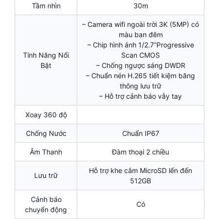
Tầm nhìn
30m
– Camera wifi ngoài trời 3K (5MP) có
màu ban đêm
– Chip hình ảnh 1/2.7”Progressive
Tính Năng Nổi
Scan CMOS
Bật
– Chống ngược sáng DWDR
– Chuẩn nén H.265 tiết kiệm băng
thông lưu trữ
– Hỗ trợ cảnh báo vẫy tay
Xoay 360 độ
Chống Nước
Chuẩn IP67
Âm Thanh
Đàm thoại 2 chiều
Hỗ trợ khe cắm MicroSD lến đến
Lưu trữ
512GB
Cảnh báo
Có
chuyển động