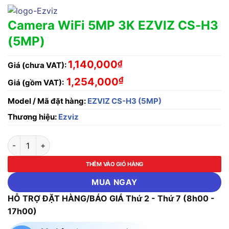
Camera WiFi 5MP 3K EZVIZ CS-H3
(5MP)
1,140,000
₫
Giá (chưa VAT):
₫
1,254,000
Giá (gồm VAT):
Model / Mã đặt hàng:
EZVIZ CS-H3 (5MP)
Thương hiệu:
Ezviz
Camera WiFi 5MP 3K EZVIZ CS-H3 (5MP) số lượng
THÊM VÀO GIỎ HÀNG
MUA NGAY
HỖ TRỢ ĐẶT HÀNG/BÁO GIÁ Thứ 2 - Thứ 7 (8h00 -
17h00)