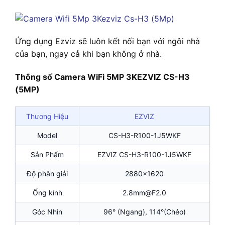
Ứng dụng Ezviz sẽ luôn kết nối bạn với ngôi nhà
của bạn, ngay cả khi bạn không ở nhà.
Thông số Camera WiFi 5MP 3KEZVIZ CS-H3
(5MP)
Thương Hiệu
EZVIZ
Model
CS-H3-R100-1J5WKF
Sản Phẩm
EZVIZ CS-H3-R100-1J5WKF
Độ phân giải
2880×1620
Ống kính
2.8mm@F2.0
Góc Nhìn
96° (Ngang), 114°(Chéo)