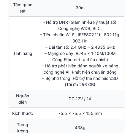
Tầm quan
30m
sát
– Hỗ trợ DNR (Giảm nhiễu kỹ thuật số),
Công nghệ WDR, BLC.
– Tiêu chuẩn Wi-Fi: IEEE802.11b, 802.11g,
802.11n
– Dải tần số: 2.4 GHz ~ 2.4835 GHz
Tính năng
– Mạng có dây: RJ45 × 1(10M/100M
Cổng Ethernet tự điều chỉnh)
– Hỗ trợ phát hiện dáng người/ xe bằng
công nghệ AI, Phát hiện chuyển động
– Bộ nhớ trong: Hỗ trợ thẻ nhớ microSD
(Tối đa 256 GB)
Nguồn
DC 12V / 1A
điện
Kích thước
75.5 × 75.5 × 155 mm
Trọng
438g
lượng