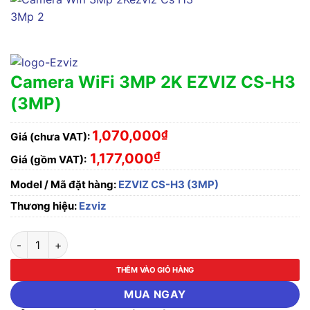
Camera WiFi 3MP 2K EZVIZ CS-H3
(3MP)
1,070,000
₫
Giá (chưa VAT):
₫
1,177,000
Giá (gồm VAT):
Model / Mã đặt hàng:
EZVIZ CS-H3 (3MP)
Thương hiệu:
Ezviz
Camera WiFi 3MP 2K EZVIZ CS-H3 (3MP) số lượng
THÊM VÀO GIỎ HÀNG
MUA NGAY