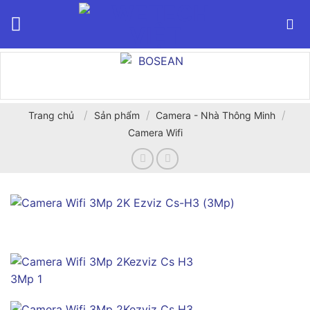
Bỏ
qua
nội
dung
/
/
/
Trang chủ
Sản phẩm
Camera - Nhà Thông Minh
Camera Wifi