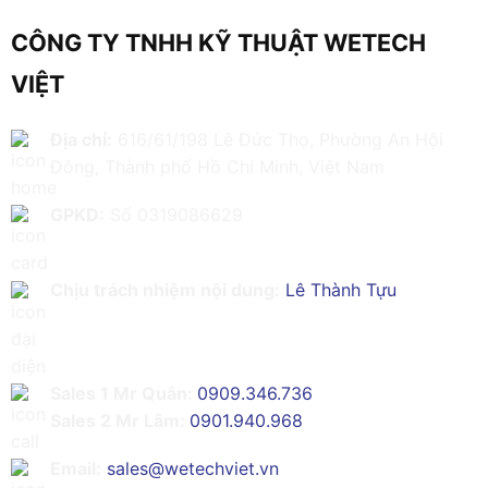
CÔNG TY TNHH KỸ THUẬT WETECH
VIỆT
Địa chỉ:
616/61/198 Lê Đức Thọ, Phường An Hội
Đông, Thành phố Hồ Chí Minh, Việt Nam
GPKD:
Số 0319086629
Chịu trách nhiệm nội dung:
Lê Thành Tựu
Sales 1 Mr Quân:
0909.346.736
Sales 2 Mr Lâm:
0901.940.968
Email:
sales@wetechviet.vn