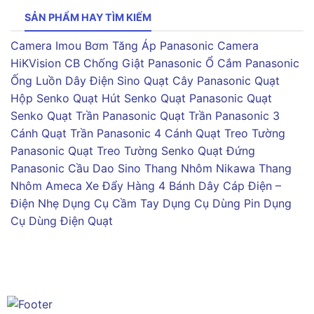
SẢN PHẨM HAY TÌM KIẾM
Camera Imou
Bơm Tăng Áp Panasonic
Camera
HiKVision
CB Chống Giật Panasonic
Ổ Cắm Panasonic
Ống Luồn Dây Điện Sino
Quạt Cây Panasonic
Quạt
Hộp Senko
Quạt Hút Senko
Quạt Panasonic
Quạt
Senko
Quạt Trần Panasonic
Quạt Trần Panasonic 3
Cánh
Quạt Trần Panasonic 4 Cánh
Quạt Treo Tường
Panasonic
Quạt Treo Tường Senko
Quạt Đứng
Panasonic
Cầu Dao Sino
Thang Nhôm Nikawa
Thang
Nhôm Ameca
Xe Đẩy Hàng 4 Bánh
Dây Cáp Điện –
Điện Nhẹ
Dụng Cụ Cầm Tay
Dụng Cụ Dùng Pin
Dụng
Cụ Dùng Điện
Quạt