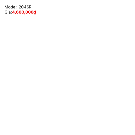
Model:
2046R
Giá:
4,600,000
₫