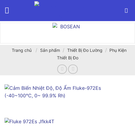
Bỏ
qua
nội
dung
/
/
/
Trang chủ
Sản phẩm
Thiết Bị Đo Lường
Phụ Kiện
Thiết Bị Đo