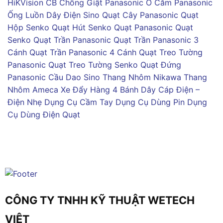
HiKVision
CB Chống Giật Panasonic
Ổ Cắm Panasonic
Ống Luồn Dây Điện Sino
Quạt Cây Panasonic
Quạt
Hộp Senko
Quạt Hút Senko
Quạt Panasonic
Quạt
Senko
Quạt Trần Panasonic
Quạt Trần Panasonic 3
Cánh
Quạt Trần Panasonic 4 Cánh
Quạt Treo Tường
Panasonic
Quạt Treo Tường Senko
Quạt Đứng
Panasonic
Cầu Dao Sino
Thang Nhôm Nikawa
Thang
Nhôm Ameca
Xe Đẩy Hàng 4 Bánh
Dây Cáp Điện –
Điện Nhẹ
Dụng Cụ Cầm Tay
Dụng Cụ Dùng Pin
Dụng
Cụ Dùng Điện
Quạt
CÔNG TY TNHH KỸ THUẬT WETECH
VIỆT