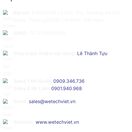
Địa chỉ:
616/61/198 Lê Đức Thọ, Phường An Hội
Đông, Thành phố Hồ Chí Minh, Việt Nam
GPKD:
Số 0319086629
Chịu trách nhiệm nội dung:
Lê Thành Tựu
Sales 1 Mr Quân:
0909.346.736
Sales 2 Mr Lâm:
0901.940.968
Email:
sales@wetechviet.vn
Website:
www.wetechviet.vn