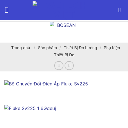
Bỏ
qua
nội
dung
/
/
/
Trang chủ
Sản phẩm
Thiết Bị Đo Lường
Phụ Kiện
Thiết Bị Đo