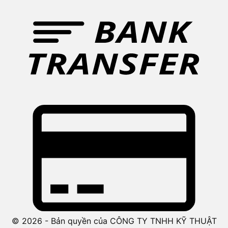
© 2026 - Bản quyền của CÔNG TY TNHH KỸ THUẬT