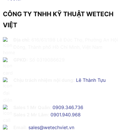
CÔNG TY TNHH KỸ THUẬT WETECH
VIỆT
Địa chỉ:
616/61/198 Lê Đức Thọ, Phường An Hội
Đông, Thành phố Hồ Chí Minh, Việt Nam
GPKD:
Số 0319086629
Chịu trách nhiệm nội dung:
Lê Thành Tựu
Sales 1 Mr Quân:
0909.346.736
Sales 2 Mr Lâm:
0901.940.968
Email:
sales@wetechviet.vn