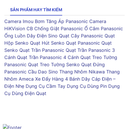
SẢN PHẨM HAY TÌM KIẾM
Camera Imou
Bơm Tăng Áp Panasonic
Camera
HiKVision
CB Chống Giật Panasonic
Ổ Cắm Panasonic
Ống Luồn Dây Điện Sino
Quạt Cây Panasonic
Quạt
Hộp Senko
Quạt Hút Senko
Quạt Panasonic
Quạt
Senko
Quạt Trần Panasonic
Quạt Trần Panasonic 3
Cánh
Quạt Trần Panasonic 4 Cánh
Quạt Treo Tường
Panasonic
Quạt Treo Tường Senko
Quạt Đứng
Panasonic
Cầu Dao Sino
Thang Nhôm Nikawa
Thang
Nhôm Ameca
Xe Đẩy Hàng 4 Bánh
Dây Cáp Điện –
Điện Nhẹ
Dụng Cụ Cầm Tay
Dụng Cụ Dùng Pin
Dụng
Cụ Dùng Điện
Quạt