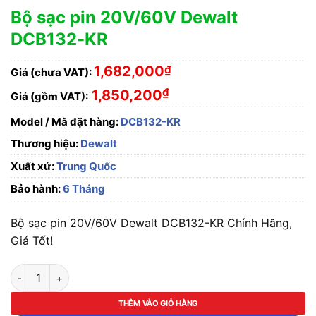
Bộ sạc pin 20V/60V Dewalt
DCB132-KR
1,682,000
₫
Giá (chưa VAT):
₫
1,850,200
Giá (gồm VAT):
Model / Mã đặt hàng:
DCB132-KR
Thương hiệu:
Dewalt
Xuất xứ:
Trung Quốc
Bảo hành:
6 Tháng
Bộ sạc pin 20V/60V Dewalt DCB132-KR Chính Hãng,
Giá Tốt!
Bộ sạc pin 20V/60V Dewalt DCB132-KR số lượng
THÊM VÀO GIỎ HÀNG