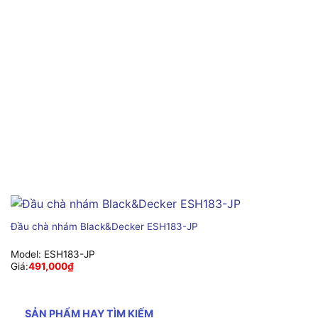
Đầu chà nhám Black&Decker ESH183-JP
Model:
ESH183-JP
Giá:
491,000
₫
SẢN PHẨM HAY TÌM KIẾM