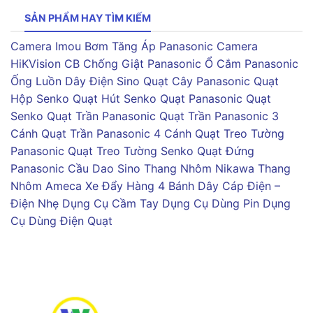
SẢN PHẨM HAY TÌM KIẾM
Camera Imou
Bơm Tăng Áp Panasonic
Camera
HiKVision
CB Chống Giật Panasonic
Ổ Cắm Panasonic
Ống Luồn Dây Điện Sino
Quạt Cây Panasonic
Quạt
Hộp Senko
Quạt Hút Senko
Quạt Panasonic
Quạt
Senko
Quạt Trần Panasonic
Quạt Trần Panasonic 3
Cánh
Quạt Trần Panasonic 4 Cánh
Quạt Treo Tường
Panasonic
Quạt Treo Tường Senko
Quạt Đứng
Panasonic
Cầu Dao Sino
Thang Nhôm Nikawa
Thang
Nhôm Ameca
Xe Đẩy Hàng 4 Bánh
Dây Cáp Điện –
Điện Nhẹ
Dụng Cụ Cầm Tay
Dụng Cụ Dùng Pin
Dụng
Cụ Dùng Điện
Quạt