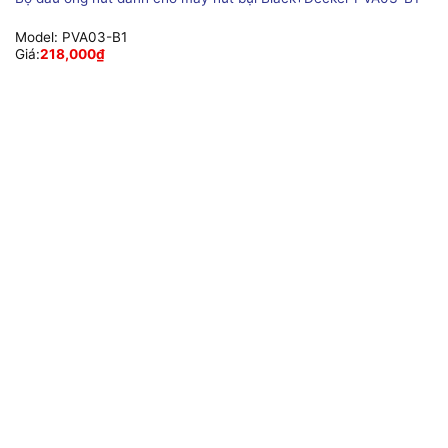
Model:
PVA03-B1
Giá:
218,000
₫