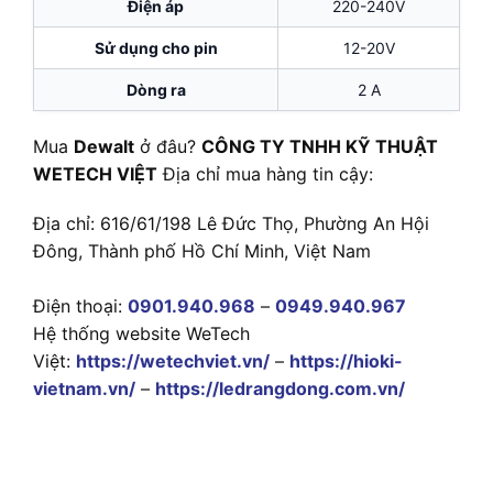
Điện áp
220-240V
Sử dụng cho pin
12-20V
Dòng ra
2 A
Mua
Dewalt
ở đâu?
CÔNG TY TNHH KỸ THUẬT
WETECH VIỆT
Địa chỉ mua hàng tin cậy:
Địa chỉ: 616/61/198 Lê Đức Thọ, Phường An Hội
Đông, Thành phố Hồ Chí Minh, Việt Nam
Điện thoại:
0901.940.968
–
0949.940.967
Hệ thống website WeTech
Việt:
https://wetechviet.vn/
–
https://hioki-
vietnam.vn/
–
https://ledrangdong.com.vn/