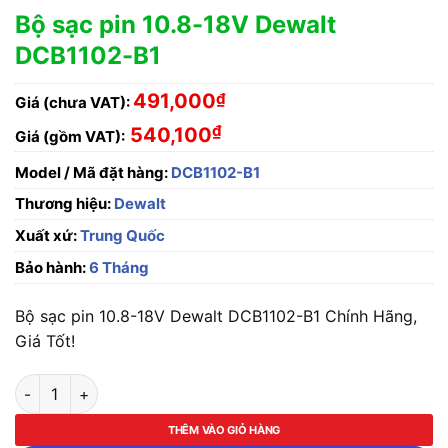
Bộ sạc pin 10.8-18V Dewalt
DCB1102-B1
491,000
₫
Giá (chưa VAT):
₫
540,100
Giá (gồm VAT):
Model / Mã đặt hàng:
DCB1102-B1
Thương hiệu:
Dewalt
Xuất xứ:
Trung Quốc
Bảo hành:
6 Tháng
Bộ sạc pin 10.8-18V Dewalt DCB1102-B1 Chính Hãng,
Giá Tốt!
Bộ sạc pin 10.8-18V Dewalt DCB1102-B1 số lượng
THÊM VÀO GIỎ HÀNG