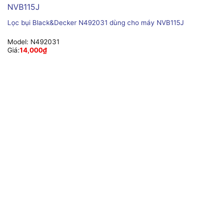
Lọc bụi Black&Decker N492031 dùng cho máy NVB115J
Model:
N492031
Giá:
14,000
₫