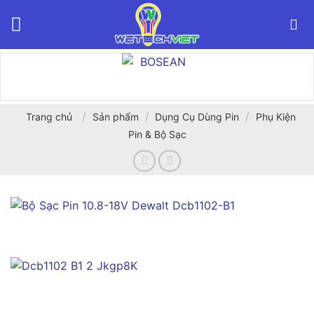
Bỏ
qua
nội
dung
/
/
/
Trang chủ
Sản phẩm
Dụng Cụ Dùng Pin
Phụ Kiện
Pin & Bộ Sạc