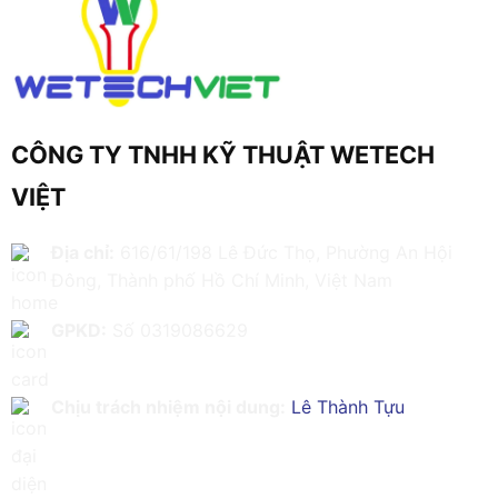
CÔNG TY TNHH KỸ THUẬT WETECH
VIỆT
Địa chỉ:
616/61/198 Lê Đức Thọ, Phường An Hội
Đông, Thành phố Hồ Chí Minh, Việt Nam
GPKD:
Số 0319086629
Chịu trách nhiệm nội dung:
Lê Thành Tựu