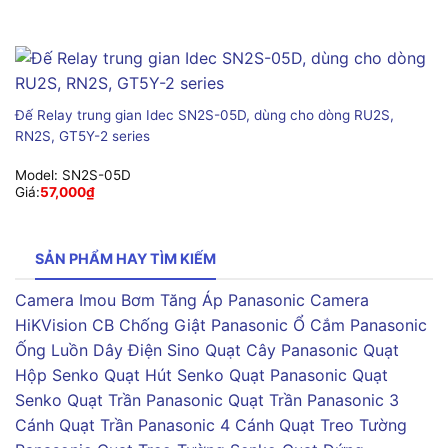
Đế Relay trung gian Idec SN2S-05D, dùng cho dòng RU2S,
RN2S, GT5Y-2 series
Model:
SN2S-05D
Giá:
57,000
₫
SẢN PHẨM HAY TÌM KIẾM
Camera Imou
Bơm Tăng Áp Panasonic
Camera
HiKVision
CB Chống Giật Panasonic
Ổ Cắm Panasonic
Ống Luồn Dây Điện Sino
Quạt Cây Panasonic
Quạt
Hộp Senko
Quạt Hút Senko
Quạt Panasonic
Quạt
Senko
Quạt Trần Panasonic
Quạt Trần Panasonic 3
Cánh
Quạt Trần Panasonic 4 Cánh
Quạt Treo Tường