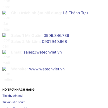
Chịu trách nhiệm nội dung:
Lê Thành Tựu
Sales 1 Mr Quân:
0909.346.736
Sales 2 Mr Lâm:
0901.940.968
Email:
sales@wetechviet.vn
Website:
www.wetechviet.vn
HỖ TRỢ KHÁCH HÀNG
Tin khuyến mại
Tư vấn sản phẩm