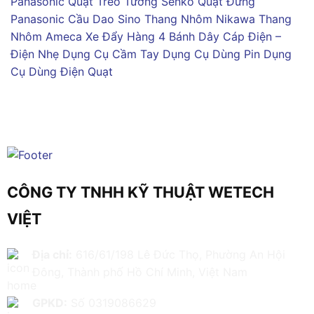
Panasonic
Quạt Treo Tường Senko
Quạt Đứng
Panasonic
Cầu Dao Sino
Thang Nhôm Nikawa
Thang
Nhôm Ameca
Xe Đẩy Hàng 4 Bánh
Dây Cáp Điện –
Điện Nhẹ
Dụng Cụ Cầm Tay
Dụng Cụ Dùng Pin
Dụng
Cụ Dùng Điện
Quạt
CÔNG TY TNHH KỸ THUẬT WETECH
VIỆT
Địa chỉ:
616/61/198 Lê Đức Thọ, Phường An Hội
Đông, Thành phố Hồ Chí Minh, Việt Nam
GPKD:
Số 0319086629