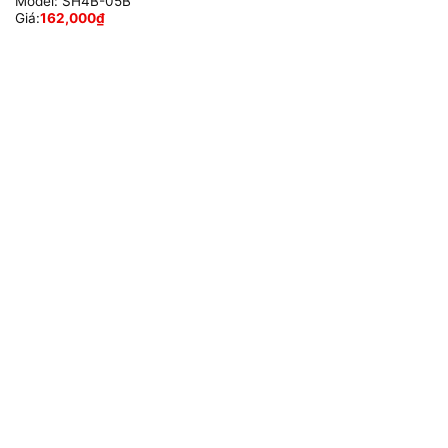
Model:
SH4B-05B
Giá:
162,000
₫