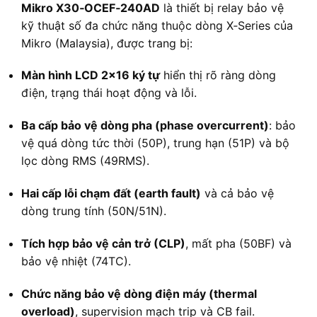
Mikro X30‑OCEF‑240AD
là thiết bị relay bảo vệ
kỹ thuật số đa chức năng thuộc dòng X‑Series của
Mikro (Malaysia), được trang bị:
Màn hình LCD 2×16 ký tự
hiển thị rõ ràng dòng
điện, trạng thái hoạt động và lỗi.
Ba cấp bảo vệ dòng pha (phase overcurrent)
: bảo
vệ quá dòng tức thời (50P), trung hạn (51P) và bộ
lọc dòng RMS (49RMS).
Hai cấp lỗi chạm đất (earth fault)
và cả bảo vệ
dòng trung tính (50N/51N).
Tích hợp bảo vệ cản trở (CLP)
, mất pha (50BF) và
bảo vệ nhiệt (74TC).
Chức năng bảo vệ dòng điện máy (thermal
overload)
, supervision mạch trip và CB fail.