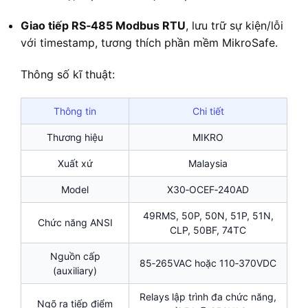
Giao tiếp RS‑485 Modbus RTU
, lưu trữ sự kiện/lỗi
với timestamp, tương thích phần mềm MikroSafe.
Thông số kĩ thuật:
Thông tin
Chi tiết
Thương hiệu
MIKRO
Xuất xứ
Malaysia
Model
X30‑OCEF‑240AD
49RMS, 50P, 50N, 51P, 51N,
Chức năng ANSI
CLP, 50BF, 74TC
Nguồn cấp
85‑265VAC hoặc 110‑370VDC
(auxiliary)
Relays lập trình đa chức năng,
Ngõ ra tiếp điểm