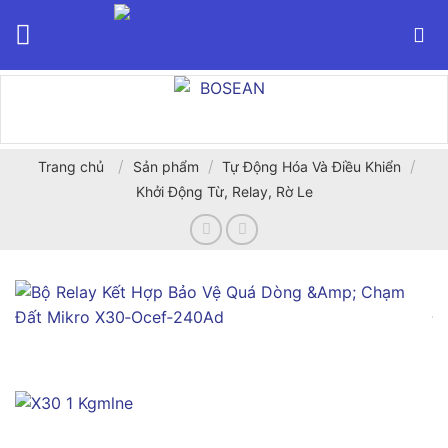
Bỏ
qua
nội
dung
/
/
/
Trang chủ
Sản phẩm
Tự Động Hóa Và Điều Khiển
Khởi Động Từ, Relay, Rờ Le