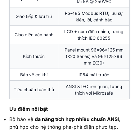
tải 5A @ 250VAC
RS‑485 Modbus RTU; lưu sự
Giao tiếp & lưu trữ
kiện, lỗi, cảnh báo
LCD + núm điều chỉnh, tương
Giao diện vận hành
thích IEC 60255
Panel mount 96×96×125 mm
Kích thước
(X20 Series) và 96×125×96
mm (X30)
Bảo vệ cơ khí
IP54 mặt trước
ANSI & IEC liên quan, tương
Tiêu chuẩn tuân thủ
thích với Mikrosafe
Ưu điểm nổi bật
Bộ bảo vệ
đa năng tích hợp nhiều chuẩn ANSI
,
phù hợp cho hệ thống pha-phà điện phức tạp.