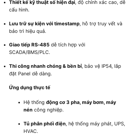
Thiết kế kỹ thuật số hiện đại
, độ chính xác cao, dễ
cấu hình.
Lưu trữ sự kiện với timestamp
, hỗ trợ truy vết và
bảo trì hiệu quả.
Giao tiếp RS‑485
dễ tích hợp với
SCADA/BMS/PLC.
Thi công nhanh chóng & bền bỉ
, bảo vệ IP54, lắp
đặt Panel dễ dàng.
Ứng dụng thực tế
Hệ thống
động cơ 3 pha, máy bơm, máy
nén
công nghiệp.
Tủ phân phối điện
, hệ thống máy phát, UPS,
HVAC.