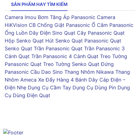
SẢN PHẨM HAY TÌM KIẾM
Camera Imou
Bơm Tăng Áp Panasonic
Camera
HiKVision
CB Chống Giật Panasonic
Ổ Cắm Panasonic
Ống Luồn Dây Điện Sino
Quạt Cây Panasonic
Quạt
Hộp Senko
Quạt Hút Senko
Quạt Panasonic
Quạt
Senko
Quạt Trần Panasonic
Quạt Trần Panasonic 3
Cánh
Quạt Trần Panasonic 4 Cánh
Quạt Treo Tường
Panasonic
Quạt Treo Tường Senko
Quạt Đứng
Panasonic
Cầu Dao Sino
Thang Nhôm Nikawa
Thang
Nhôm Ameca
Xe Đẩy Hàng 4 Bánh
Dây Cáp Điện –
Điện Nhẹ
Dụng Cụ Cầm Tay
Dụng Cụ Dùng Pin
Dụng
Cụ Dùng Điện
Quạt