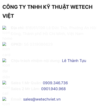
CÔNG TY TNHH KỸ THUẬT WETECH
VIỆT
Địa chỉ:
616/61/198 Lê Đức Thọ, Phường An Hội
Đông, Thành phố Hồ Chí Minh, Việt Nam
GPKD:
Số 0319086629
Chịu trách nhiệm nội dung:
Lê Thành Tựu
Sales 1 Mr Quân:
0909.346.736
Sales 2 Mr Lâm:
0901.940.968
Email:
sales@wetechviet.vn