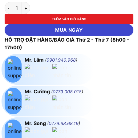
Bộ Máng LED Tube Nhôm 2x10w 0.6m Ánh Sáng Vàng MPE ML
THÊM VÀO GIỎ HÀNG
MUA NGAY
HỖ TRỢ ĐẶT HÀNG/BÁO GIÁ Thứ 2 - Thứ 7 (8h00 -
17h00)
Mr. Lâm
(
0901.940.968
)
Mr. Cường
(
0779.008.018
)
Mr. Song
(
0779.68.68.19
)