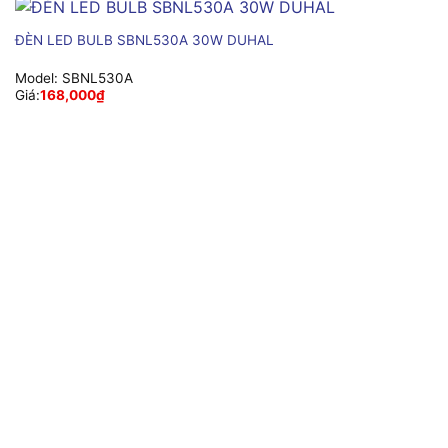
ĐÈN LED BULB SBNL530A 30W DUHAL
Model:
SBNL530A
Giá:
168,000
₫