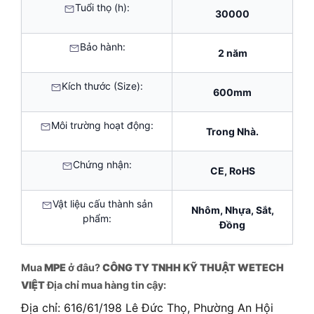
Tuổi thọ (h):
30000
Bảo hành:
2 năm
Kích thước (Size):
600mm
Môi trường hoạt động:
Trong Nhà.
Chứng nhận:
CE, RoHS
Vật liệu cấu thành sản
Nhôm, Nhựa, Sắt,
phẩm:
Đồng
Mua
MPE
ở đâu?
CÔNG TY TNHH KỸ THUẬT WETECH
VIỆT
Địa chỉ mua hàng tin cậy:
Địa chỉ: 616/61/198 Lê Đức Thọ, Phường An Hội