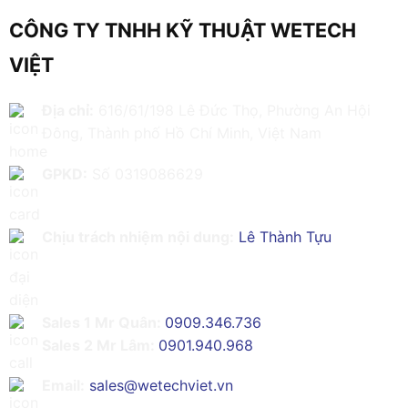
CÔNG TY TNHH KỸ THUẬT WETECH
VIỆT
Địa chỉ:
616/61/198 Lê Đức Thọ, Phường An Hội
Đông, Thành phố Hồ Chí Minh, Việt Nam
GPKD:
Số 0319086629
Chịu trách nhiệm nội dung:
Lê Thành Tựu
Sales 1 Mr Quân:
0909.346.736
Sales 2 Mr Lâm:
0901.940.968
Email:
sales@wetechviet.vn