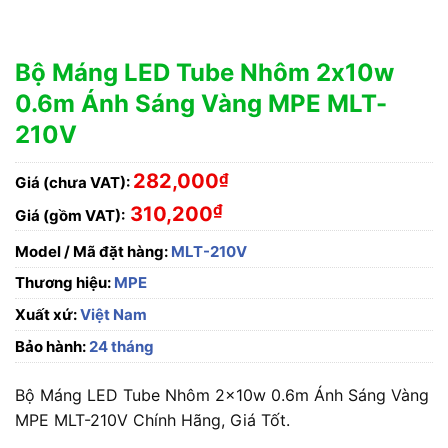
Bộ Máng LED Tube Nhôm 2x10w
0.6m Ánh Sáng Vàng MPE MLT-
210V
282,000
₫
Giá (chưa VAT):
₫
310,200
Giá (gồm VAT):
Model / Mã đặt hàng:
MLT-210V
Thương hiệu:
MPE
Xuất xứ:
Việt Nam
Bảo hành:
24 tháng
Bộ Máng LED Tube Nhôm 2x10w 0.6m Ánh Sáng Vàng
MPE MLT-210V Chính Hãng, Giá Tốt.