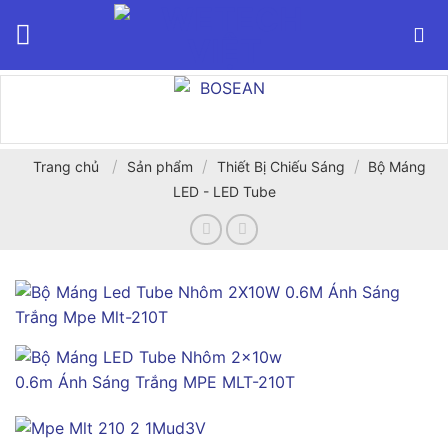
Bỏ
qua
nội
dung
/
/
/
Trang chủ
Sản phẩm
Thiết Bị Chiếu Sáng
Bộ Máng
LED - LED Tube