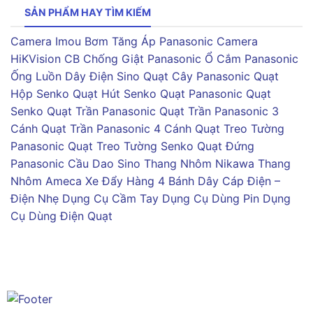
SẢN PHẨM HAY TÌM KIẾM
Camera Imou
Bơm Tăng Áp Panasonic
Camera
HiKVision
CB Chống Giật Panasonic
Ổ Cắm Panasonic
Ống Luồn Dây Điện Sino
Quạt Cây Panasonic
Quạt
Hộp Senko
Quạt Hút Senko
Quạt Panasonic
Quạt
Senko
Quạt Trần Panasonic
Quạt Trần Panasonic 3
Cánh
Quạt Trần Panasonic 4 Cánh
Quạt Treo Tường
Panasonic
Quạt Treo Tường Senko
Quạt Đứng
Panasonic
Cầu Dao Sino
Thang Nhôm Nikawa
Thang
Nhôm Ameca
Xe Đẩy Hàng 4 Bánh
Dây Cáp Điện –
Điện Nhẹ
Dụng Cụ Cầm Tay
Dụng Cụ Dùng Pin
Dụng
Cụ Dùng Điện
Quạt