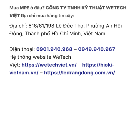
Mua
MPE
ở đâu?
CÔNG TY TNHH KỸ THUẬT WETECH
VIỆT
Địa chỉ mua hàng tin cậy:
Địa chỉ: 616/61/198 Lê Đức Thọ, Phường An Hội
Đông, Thành phố Hồ Chí Minh, Việt Nam
Điện thoại:
0901.940.968
–
0949.940.967
Hệ thống website WeTech
Việt:
https://wetechviet.vn/
–
https://hioki-
vietnam.vn/
–
https://ledrangdong.com.vn/