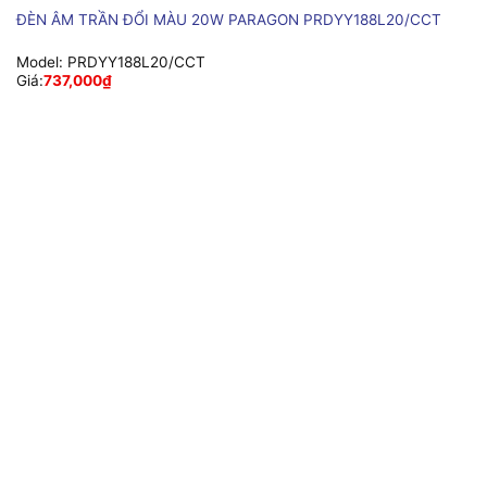
ĐÈN ÂM TRẦN ĐỔI MÀU 20W PARAGON PRDYY188L20/CCT
Model:
PRDYY188L20/CCT
Giá:
737,000
₫