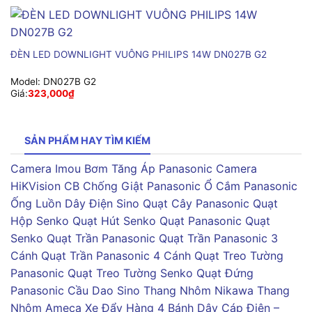
ĐÈN LED DOWNLIGHT VUÔNG PHILIPS 14W DN027B G2
Model:
DN027B G2
Giá:
323,000
₫
SẢN PHẨM HAY TÌM KIẾM
Camera Imou
Bơm Tăng Áp Panasonic
Camera
HiKVision
CB Chống Giật Panasonic
Ổ Cắm Panasonic
Ống Luồn Dây Điện Sino
Quạt Cây Panasonic
Quạt
Hộp Senko
Quạt Hút Senko
Quạt Panasonic
Quạt
Senko
Quạt Trần Panasonic
Quạt Trần Panasonic 3
Cánh
Quạt Trần Panasonic 4 Cánh
Quạt Treo Tường
Panasonic
Quạt Treo Tường Senko
Quạt Đứng
Panasonic
Cầu Dao Sino
Thang Nhôm Nikawa
Thang
Nhôm Ameca
Xe Đẩy Hàng 4 Bánh
Dây Cáp Điện –