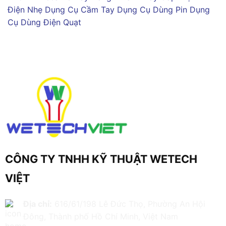
Điện Nhẹ
Dụng Cụ Cầm Tay
Dụng Cụ Dùng Pin
Dụng
Cụ Dùng Điện
Quạt
CÔNG TY TNHH KỸ THUẬT WETECH
VIỆT
Địa chỉ:
616/61/198 Lê Đức Thọ, Phường An Hội
Đông, Thành phố Hồ Chí Minh, Việt Nam