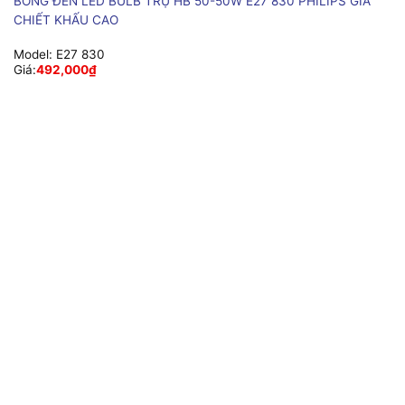
BÓNG ĐÈN LED BULB TRỤ HB 50-50W E27 830 PHILIPS GIÁ
CHIẾT KHẤU CAO
Model:
E27 830
Giá:
492,000
₫