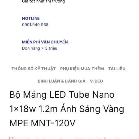
Giá tốt nhất thị trường
HOTLINE
0901.940.968
MIỄN PHÍ VẬN CHUYỂN
Đơn hàng > 3 triệu
THÔNG SỐ KỸ THUẬT
PHỤ KIỆN MUA THÊM
TÀI LIỆU
BÌNH LUẬN & ĐÁNH GIÁ
VIDEO
Bộ Máng LED Tube Nano
1x18w 1.2m Ánh Sáng Vàng
MPE MNT-120V