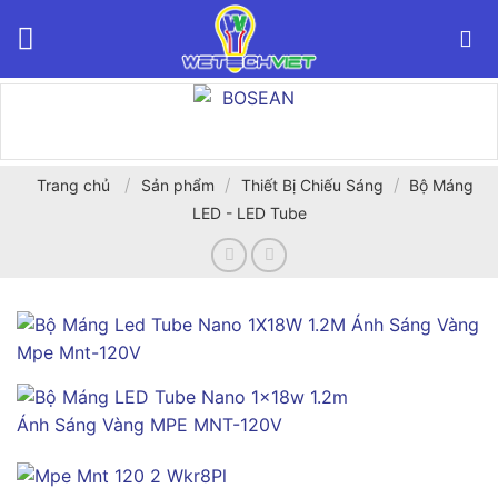
Bỏ
qua
nội
dung
/
/
/
Trang chủ
Sản phẩm
Thiết Bị Chiếu Sáng
Bộ Máng
LED - LED Tube