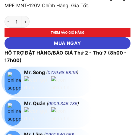
MPE MNT-120V Chính Hãng, Giá Tốt.
Bộ Máng LED Tube Nano 1x18w 1.2m Ánh Sáng Vàng MPE MNT
THÊM VÀO GIỎ HÀNG
MUA NGAY
HỖ TRỢ ĐẶT HÀNG/BÁO GIÁ Thứ 2 - Thứ 7 (8h00 -
17h00)
Mr. Song
(
0779.68.68.19
)
Mr. Quân
(
0909.346.736
)
Mr. Lâm
(
0901.940.968
)