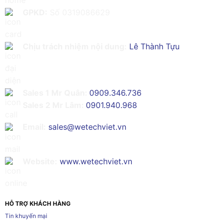
GPKD:
Số 0319086629
Chịu trách nhiệm nội dung:
Lê Thành Tựu
Sales 1 Mr Quân:
0909.346.736
Sales 2 Mr Lâm:
0901.940.968
Email:
sales@wetechviet.vn
Website:
www.wetechviet.vn
HỖ TRỢ KHÁCH HÀNG
Tin khuyến mại