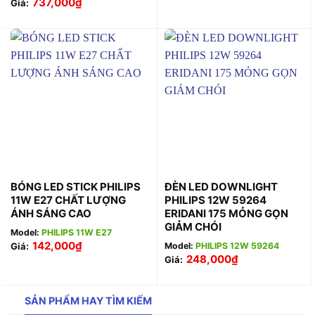
737,000
₫
Giá:
BÓNG LED STICK PHILIPS
ĐÈN LED DOWNLIGHT
11W E27 CHẤT LƯỢNG
PHILIPS 12W 59264
ÁNH SÁNG CAO
ERIDANI 175 MỎNG GỌN
GIẢM CHÓI
Model:
PHILIPS 11W E27
142,000
₫
Giá:
Model:
PHILIPS 12W 59264
248,000
₫
Giá:
SẢN PHẨM HAY TÌM KIẾM