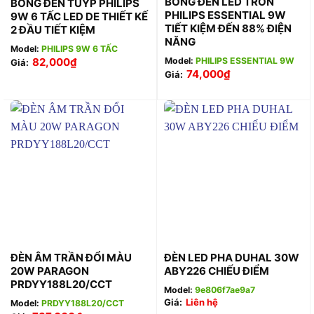
BÓNG ĐÈN LED TRÒN
BÓNG ĐÈN TUÝP PHILIPS
PHILIPS ESSENTIAL 9W
9W 6 TẤC LED DE THIẾT KẾ
TIẾT KIỆM ĐẾN 88% ĐIỆN
2 ĐẦU TIẾT KIỆM
NĂNG
Model:
PHILIPS 9W 6 TẤC
82,000
₫
Model:
PHILIPS ESSENTIAL 9W
Giá:
74,000
₫
Giá:
ĐÈN ÂM TRẦN ĐỔI MÀU
ĐÈN LED PHA DUHAL 30W
20W PARAGON
ABY226 CHIẾU ĐIỂM
PRDYY188L20/CCT
Model:
9e806f7ae9a7
Giá:
Liên hệ
Model:
PRDYY188L20/CCT