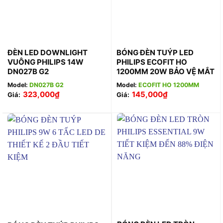
ĐÈN LED DOWNLIGHT
BÓNG ĐÈN TUÝP LED
VUÔNG PHILIPS 14W
PHILIPS ECOFIT HO
DN027B G2
1200MM 20W BẢO VỆ MẮT
Model:
DN027B G2
Model:
ECOFIT HO 1200MM
323,000
₫
145,000
₫
Giá:
Giá: