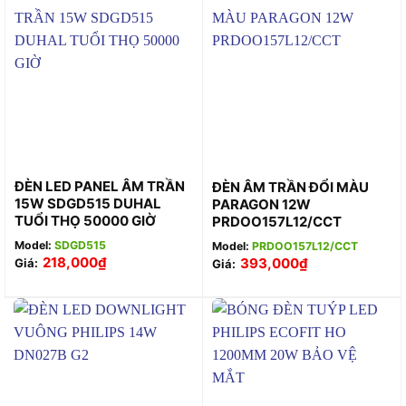
ĐÈN LED PANEL ÂM TRẦN
ĐÈN ÂM TRẦN ĐỔI MÀU
15W SDGD515 DUHAL
PARAGON 12W
TUỔI THỌ 50000 GIỜ
PRDOO157L12/CCT
Model:
SDGD515
Model:
PRDOO157L12/CCT
218,000
₫
393,000
₫
Giá:
Giá: