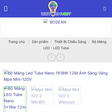
Bỏ
qua
nội
dung
/
/
/
Trang chủ
Sản phẩm
Thiết Bị Chiếu Sáng
Bộ Máng
LED - LED Tube