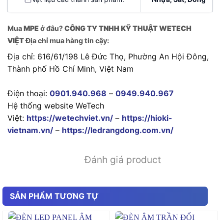
Mua
MPE
ở đâu?
CÔNG TY TNHH KỸ THUẬT WETECH
VIỆT
Địa chỉ mua hàng tin cậy:
Địa chỉ: 616/61/198 Lê Đức Thọ, Phường An Hội Đông,
Thành phố Hồ Chí Minh, Việt Nam
Điện thoại:
0901.940.968
–
0949.940.967
Hệ thống website WeTech
Việt:
https://wetechviet.vn/
–
https://hioki-
vietnam.vn/
–
https://ledrangdong.com.vn/
Đánh giá product
SẢN PHẨM TƯƠNG TỰ