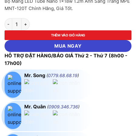
Bộ Máng LED Tube Nano 1x18w 1.2m Ánh Sáng Trắng MPE
MNT-120T Chính Hãng, Giá Tốt.
Bộ Máng LED Tube Nano 1x18w 1.2m Ánh Sáng Trắng MPE MN
THÊM VÀO GIỎ HÀNG
MUA NGAY
HỖ TRỢ ĐẶT HÀNG/BÁO GIÁ Thứ 2 - Thứ 7 (8h00 -
17h00)
Mr. Song
(
0779.68.68.19
)
Mr. Quân
(
0909.346.736
)