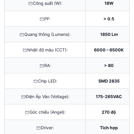
Công suất (W):
18W
PF:
> 0.5
Quang thông (Lumens):
1850 Lm
Nhiệt độ màu (CCT):
6000 – 6500K
RA:
> 80
Chip LED:
SMD 2835
Điện Áp Vào (Voltage):
175-265VAC
Góc chiếu (Angel):
270 độ
Driver:
Tích hợp