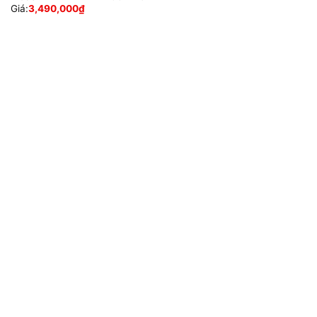
Giá:
3,490,000
₫