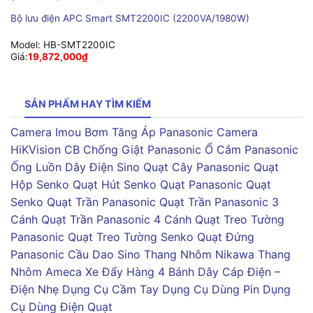
Bộ lưu điện APC Smart SMT2200IC (2200VA/1980W)
Model:
HB-SMT2200IC
Giá:
19,872,000
₫
SẢN PHẨM HAY TÌM KIẾM
Camera Imou
Bơm Tăng Áp Panasonic
Camera
HiKVision
CB Chống Giật Panasonic
Ổ Cắm Panasonic
Ống Luồn Dây Điện Sino
Quạt Cây Panasonic
Quạt
Hộp Senko
Quạt Hút Senko
Quạt Panasonic
Quạt
Senko
Quạt Trần Panasonic
Quạt Trần Panasonic 3
Cánh
Quạt Trần Panasonic 4 Cánh
Quạt Treo Tường
Panasonic
Quạt Treo Tường Senko
Quạt Đứng
Panasonic
Cầu Dao Sino
Thang Nhôm Nikawa
Thang
Nhôm Ameca
Xe Đẩy Hàng 4 Bánh
Dây Cáp Điện –
Điện Nhẹ
Dụng Cụ Cầm Tay
Dụng Cụ Dùng Pin
Dụng
Cụ Dùng Điện
Quạt