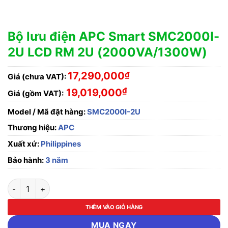
Bộ lưu điện APC Smart SMC2000I-
2U LCD RM 2U (2000VA/1300W)
17,290,000
₫
Giá (chưa VAT):
₫
19,019,000
Giá (gồm VAT):
Model / Mã đặt hàng:
SMC2000I-2U
Thương hiệu:
APC
Xuất xứ:
Philippines
Bảo hành:
3 năm
Bộ lưu điện APC Smart SMC2000I-2U LCD RM 2U (2000VA/1
THÊM VÀO GIỎ HÀNG
MUA NGAY