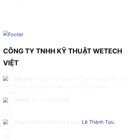
CÔNG TY TNHH KỸ THUẬT WETECH
VIỆT
Địa chỉ:
616/61/198 Lê Đức Thọ, Phường An Hội
Đông, Thành phố Hồ Chí Minh, Việt Nam
GPKD:
Số 0319086629
Chịu trách nhiệm nội dung:
Lê Thành Tựu