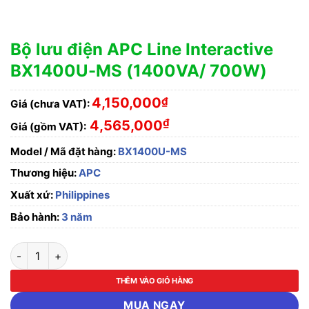
Bộ lưu điện APC Line Interactive
BX1400U-MS (1400VA/ 700W)
4,150,000
₫
Giá (chưa VAT):
₫
4,565,000
Giá (gồm VAT):
Model / Mã đặt hàng:
BX1400U-MS
Thương hiệu:
APC
Xuất xứ:
Philippines
Bảo hành:
3 năm
Bộ lưu điện APC Line Interactive BX1400U-MS (1400VA/ 700
THÊM VÀO GIỎ HÀNG
MUA NGAY