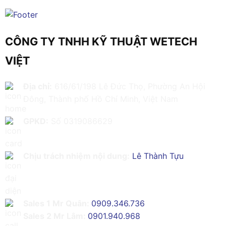
CÔNG TY TNHH KỸ THUẬT WETECH
VIỆT
Địa chỉ:
616/61/198 Lê Đức Thọ, Phường An Hội
Đông, Thành phố Hồ Chí Minh, Việt Nam
GPKD:
Số 0319086629
Chịu trách nhiệm nội dung:
Lê Thành Tựu
Sales 1 Mr Quân:
0909.346.736
Sales 2 Mr Lâm:
0901.940.968