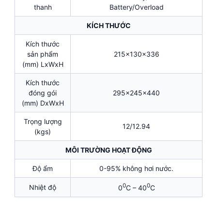
thanh
Battery/Overload
KÍCH THƯỚC
Kích thước
sản phẩm
215x130x336
(mm) LxWxH
Kích thước
đóng gói
295x245x440
(mm) DxWxH
Trọng lượng
12/12.94
(kgs)
MÔI TRƯỜNG HOẠT ĐỘNG
Độ ẩm
0-95% không hơi nước.
0
0
Nhiệt độ
0
C – 40
C