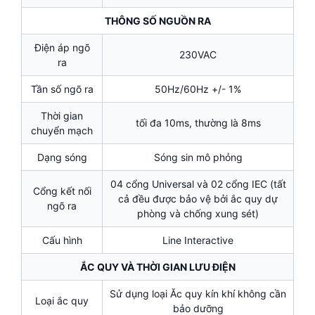
THÔNG SỐ NGUỒN RA
Điện áp ngõ
230VAC
ra
Tần số ngõ ra
50Hz/60Hz +/- 1%
Thời gian
tối đa 10ms, thường là 8ms
chuyển mạch
Dạng sóng
Sóng sin mô phỏng
04 cổng Universal và 02 cổng IEC (tất
Cổng kết nối
cả đều được bảo vệ bởi ắc quy dự
ngõ ra
phòng và chống xung sét)
Cấu hình
Line Interactive
ẮC QUY VÀ THỜI GIAN LƯU ĐIỆN
Sử dụng loại Ăc quy kín khí không cần
Loại ắc quy
bảo dưỡng