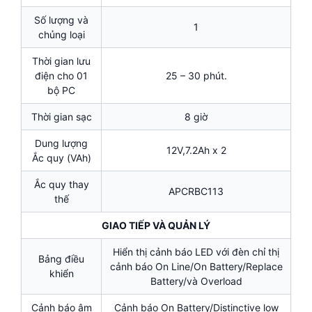
Số lượng và
1
chủng loại
Thời gian lưu
điện cho 01
25 – 30 phút.
bộ PC
Thời gian sạc
8 giờ
Dung lượng
12V,7.2Ah x 2
Ắc quy (VAh)
Ắc quy thay
APCRBC113
thế
GIAO TIẾP VÀ QUẢN LÝ
Hiển thị cảnh báo LED với đèn chỉ thị
Bảng điều
cảnh báo On Line/On Battery/Replace
khiển
Battery/và Overload
Cảnh báo âm
Cảnh báo On Battery/Distinctive low