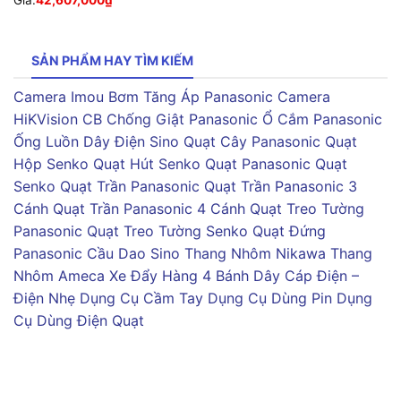
SẢN PHẨM HAY TÌM KIẾM
Camera Imou
Bơm Tăng Áp Panasonic
Camera
HiKVision
CB Chống Giật Panasonic
Ổ Cắm Panasonic
Ống Luồn Dây Điện Sino
Quạt Cây Panasonic
Quạt
Hộp Senko
Quạt Hút Senko
Quạt Panasonic
Quạt
Senko
Quạt Trần Panasonic
Quạt Trần Panasonic 3
Cánh
Quạt Trần Panasonic 4 Cánh
Quạt Treo Tường
Panasonic
Quạt Treo Tường Senko
Quạt Đứng
Panasonic
Cầu Dao Sino
Thang Nhôm Nikawa
Thang
Nhôm Ameca
Xe Đẩy Hàng 4 Bánh
Dây Cáp Điện –
Điện Nhẹ
Dụng Cụ Cầm Tay
Dụng Cụ Dùng Pin
Dụng
Cụ Dùng Điện
Quạt