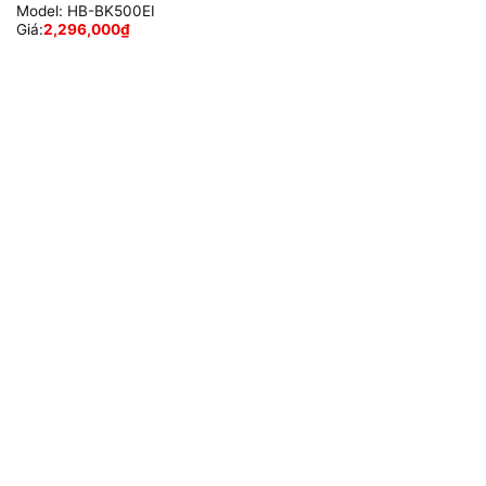
Model:
HB-BK500EI
Giá:
2,296,000
₫