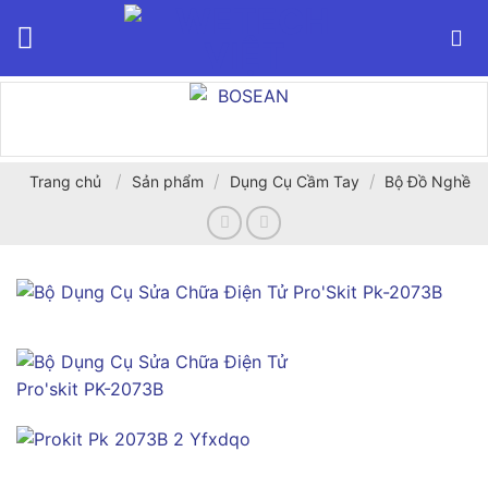
Bỏ
qua
nội
dung
/
/
/
Trang chủ
Sản phẩm
Dụng Cụ Cầm Tay
Bộ Đồ Nghề