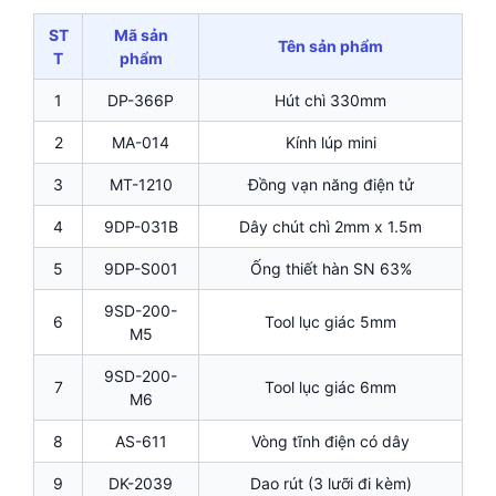
ST
Mã sản
Tên sản phẩm
T
phẩm
1
DP-366P
Hút chì 330mm
2
MA-014
Kính lúp mini
3
MT-1210
Đồng vạn năng điện tử
4
9DP-031B
Dây chút chì 2mm x 1.5m
5
9DP-S001
Ống thiết hàn SN 63%
9SD-200-
6
Tool lục giác 5mm
M5
9SD-200-
7
Tool lục giác 6mm
M6
8
AS-611
Vòng tĩnh điện có dây
9
DK-2039
Dao rút (3 lưỡi đi kèm)