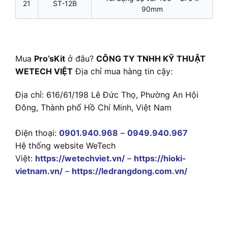
21
ST-12B
90mm
Mua
Pro’sKit
ở đâu?
CÔNG TY TNHH KỸ THUẬT
WETECH VIỆT
Địa chỉ mua hàng tin cậy:
Địa chỉ: 616/61/198 Lê Đức Thọ, Phường An Hội
Đông, Thành phố Hồ Chí Minh, Việt Nam
Điện thoại:
0901.940.968
–
0949.940.967
Hệ thống website WeTech
Việt:
https://wetechviet.vn/
–
https://hioki-
vietnam.vn/
–
https://ledrangdong.com.vn/