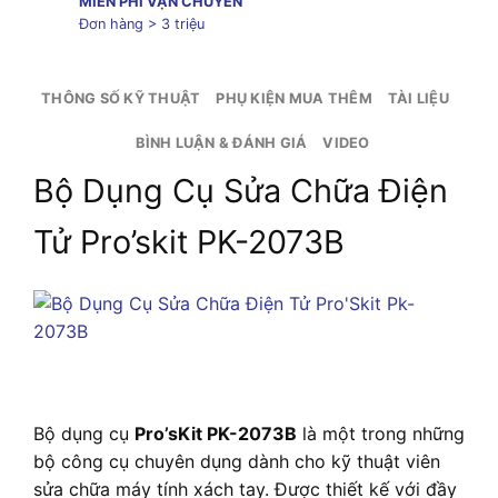
MIỄN PHÍ VẬN CHUYỂN
Đơn hàng > 3 triệu
THÔNG SỐ KỸ THUẬT
PHỤ KIỆN MUA THÊM
TÀI LIỆU
BÌNH LUẬN & ĐÁNH GIÁ
VIDEO
Bộ Dụng Cụ Sửa Chữa Điện
Tử Pro’skit PK-2073B
Bộ dụng cụ
Pro’sKit PK-2073B
là một trong những
bộ công cụ chuyên dụng dành cho kỹ thuật viên
sửa chữa máy tính xách tay. Được thiết kế với đầy