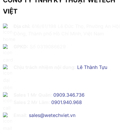
CÔNG TY TNHH KỸ THUẬT WETECH
VIỆT
Địa chỉ:
616/61/198 Lê Đức Thọ, Phường An Hội
Đông, Thành phố Hồ Chí Minh, Việt Nam
GPKD:
Số 0319086629
Chịu trách nhiệm nội dung:
Lê Thành Tựu
Sales 1 Mr Quân:
0909.346.736
Sales 2 Mr Lâm:
0901.940.968
Email:
sales@wetechviet.vn