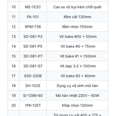
10
MS-153C
Cao su xịt bụi kèm chổi quét
11
PA-101
Kềm cắt 130mm
12
9PM-736
Kềm nhọn 150mm
13
SD-081-P2
Vít bake #00 x 50mm
14
SD-081-P5
Vít bake #0 x 75mm
15
SD-081-P7
Vít bake #1 x 150mm
16
SD-081-S7
Vít dẹp 3.0 x 100mm
17
9SD-220B
Vít bake #2 x 40mm
18
SH-1025
Dụng cụ vệ sinh mũi hàn
19
SI-129B-60
Mỏ hàn nhiệt 220V – 60W
20
1PK-125T
Nhíp nhọn 120mm
Túi dụng cụ vải 400 x 275 x