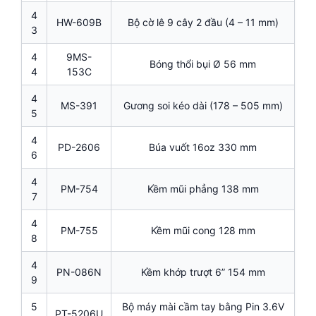
4
HW-609B
Bộ cờ lê 9 cây 2 đầu (4 – 11 mm)
3
4
9MS-
Bóng thổi bụi Ø 56 mm
4
153C
4
MS-391
Gương soi kéo dài (178 – 505 mm)
5
4
PD-2606
Búa vuốt 16oz 330 mm
6
4
PM-754
Kềm mũi phẳng 138 mm
7
4
PM-755
Kềm mũi cong 128 mm
8
4
PN-086N
Kềm khớp trượt 6” 154 mm
9
5
Bộ máy mài cầm tay bằng Pin 3.6V
PT-5206U