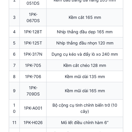
051DS
1PK-
3
Kềm cắt 165 mm
067DS
4
1PK-128T
Nhíp thẳng đầu dẹp 165 mm
5
1PK-125T
Nhíp thẳng đầu nhọn 120 mm
6
1PK-317N
Dụng cụ kéo và đẩy lò xo 240 mm
7
1PK-705
Kềm cắt chéo 128 mm
8
1PK-706
Kềm mũi dài 135 mm
1PK-
9
Kềm mũi dài 165 mm
709DS
1
Bộ cộng cụ tinh chỉnh biến trở (10
1PK-A001
0
cây)
11
1PK-H026
Mỏ lết điều chỉnh hàm 6”