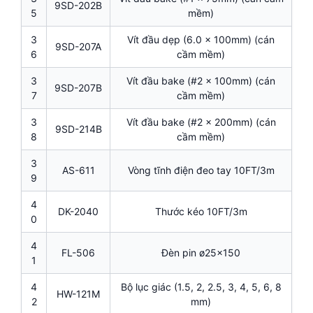
9SD-202B
5
mềm)
3
Vít đầu dẹp (6.0 x 100mm) (cán
9SD-207A
6
cầm mềm)
3
Vít đầu bake (#2 x 100mm) (cán
9SD-207B
7
cầm mềm)
3
Vít đầu bake (#2 x 200mm) (cán
9SD-214B
8
cầm mềm)
3
AS-611
Vòng tĩnh điện đeo tay 10FT/3m
9
4
DK-2040
Thước kéo 10FT/3m
0
4
FL-506
Đèn pin ø25×150
1
4
Bộ lục giác (1.5, 2, 2.5, 3, 4, 5, 6, 8
HW-121M
2
mm)