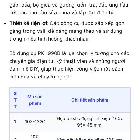
gấp, búa, bộ giũa và gương kiểm tra, đáp ứng hầu
hết các nhu cầu sửa chữa và lắp đặt điện tử.
Thiết kế tiện lợi
: Các công cụ được sắp xếp gọn
gàng trong vali, dễ dàng mang theo và sử dụng
trong nhiều tình huống khác nhau.
Bộ dụng cụ PK-1990B là lựa chọn lý tưởng cho các
chuyên gia điện tử, kỹ thuật viên và những người
đam mê DIY, giúp thực hiện công việc một cách
hiệu quả và chuyên nghiệp.
S
Mã sản
T
Chi tiết sản phẩm
phẩm
T
Hộp plastic đựng linh kiện (165x
1
103-132C
95x 45 mm)
1PK-
2
Kềm đầu bằng đa năng 205 mm