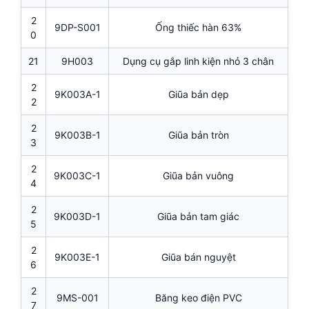
2
9DP-S001
Ống thiếc hàn 63%
0
21
9H003
Dụng cụ gắp linh kiện nhỏ 3 chân
2
9K003A-1
Giũa bản dẹp
2
2
9K003B-1
Giũa bản tròn
3
2
9K003C-1
Giũa bản vuông
4
2
9K003D-1
Giũa bản tam giác
5
2
9K003E-1
Giũa bán nguyệt
6
2
9MS-001
Băng keo điện PVC
7