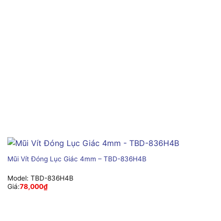
Mũi Vít Đóng Lục Giác 4mm – TBD-836H4B
Model:
TBD-836H4B
Giá:
78,000
₫