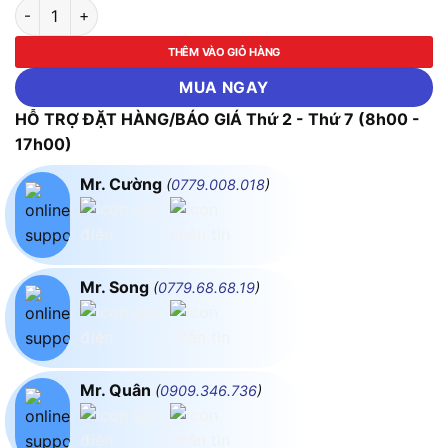
Bộ Dụng Cụ Sửa Chữa, Bảo Trì Điện - Điện Tử Pro'skit PK-1990
THÊM VÀO GIỎ HÀNG
MUA NGAY
HỖ TRỢ ĐẶT HÀNG/BÁO GIÁ Thứ 2 - Thứ 7 (8h00 -
17h00)
Mr. Cường
(
0779.008.018
)
Mr. Song
(
0779.68.68.19
)
Mr. Quân
(
0909.346.736
)