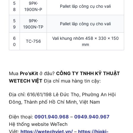
5
9PK-
Pallet lắp công cụ cho vali
8
1900N-P
5
9PK-
Pallet lắp công cụ cho vali
9
1900N-TP
6
Vali khung nhôm 458 x 330 x 150
TC-756
0
mm
Mua
Pro’sKit
ở đâu?
CÔNG TY TNHH KỸ THUẬT
WETECH VIỆT
Địa chỉ mua hàng tin cậy:
Địa chỉ: 616/61/198 Lê Đức Thọ, Phường An Hội
Đông, Thành phố Hồ Chí Minh, Việt Nam
Điện thoại:
0901.940.968
–
0949.940.967
Hệ thống website WeTech
Việt:
https://wetechviet.vn/
–
https://hioki-