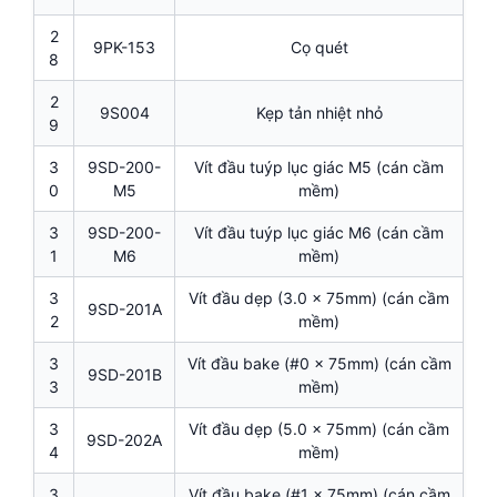
2
9PK-153
Cọ quét
8
2
9S004
Kẹp tản nhiệt nhỏ
9
3
9SD-200-
Vít đầu tuýp lục giác M5 (cán cầm
0
M5
mềm)
3
9SD-200-
Vít đầu tuýp lục giác M6 (cán cầm
1
M6
mềm)
3
Vít đầu dẹp (3.0 x 75mm) (cán cầm
9SD-201A
2
mềm)
3
Vít đầu bake (#0 x 75mm) (cán cầm
9SD-201B
3
mềm)
3
Vít đầu dẹp (5.0 x 75mm) (cán cầm
9SD-202A
4
mềm)
3
Vít đầu bake (#1 x 75mm) (cán cầm