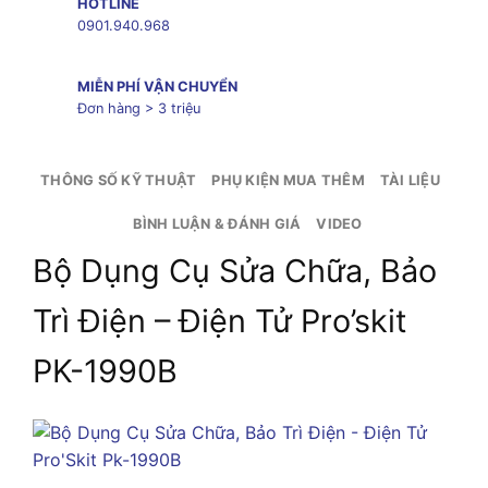
HOTLINE
0901.940.968
MIỄN PHÍ VẬN CHUYỂN
Đơn hàng > 3 triệu
THÔNG SỐ KỸ THUẬT
PHỤ KIỆN MUA THÊM
TÀI LIỆU
BÌNH LUẬN & ĐÁNH GIÁ
VIDEO
Bộ Dụng Cụ Sửa Chữa, Bảo
Trì Điện – Điện Tử Pro’skit
PK-1990B