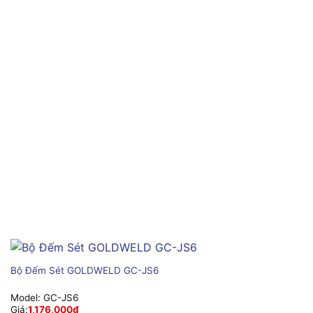
Bộ Đếm Sét GOLDWELD GC-JS6
Model:
GC-JS6
Giá:
1,176,000
₫