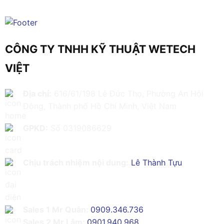
CÔNG TY TNHH KỸ THUẬT WETECH
VIỆT
Địa chỉ:
616/61/198 Lê Đức Thọ, Phường An Hội
Đông, Thành phố Hồ Chí Minh, Việt Nam
GPKD:
Số 0319086629
Chịu trách nhiệm nội dung:
Lê Thành Tựu
Sales 1 Mr Quân:
0909.346.736
Sales 2 Mr Lâm:
0901.940.968