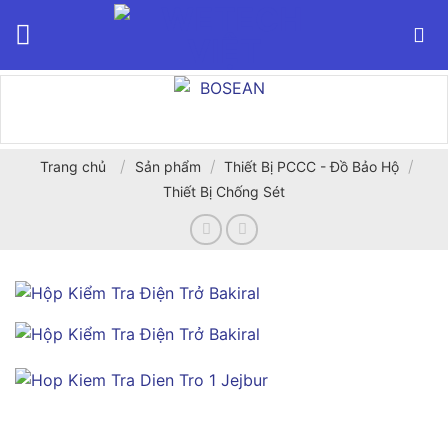
Bỏ
qua
nội
dung
/
/
/
Trang chủ
Sản phẩm
Thiết Bị PCCC - Đồ Bảo Hộ
Thiết Bị Chống Sét