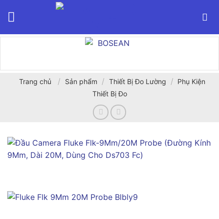
Bỏ
qua
nội
dung
/
/
/
Trang chủ
Sản phẩm
Thiết Bị Đo Lường
Phụ Kiện
Thiết Bị Đo