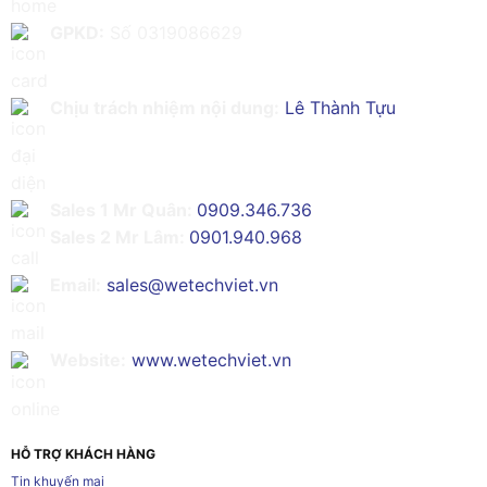
GPKD:
Số 0319086629
Chịu trách nhiệm nội dung:
Lê Thành Tựu
Sales 1 Mr Quân:
0909.346.736
Sales 2 Mr Lâm:
0901.940.968
Email:
sales@wetechviet.vn
Website:
www.wetechviet.vn
HỖ TRỢ KHÁCH HÀNG
Tin khuyến mại