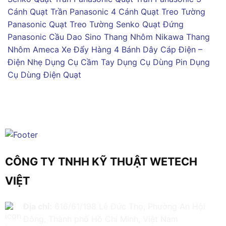
Cánh
Quạt Trần Panasonic 4 Cánh
Quạt Treo Tường
Panasonic
Quạt Treo Tường Senko
Quạt Đứng
Panasonic
Cầu Dao Sino
Thang Nhôm Nikawa
Thang
Nhôm Ameca
Xe Đẩy Hàng 4 Bánh
Dây Cáp Điện –
Điện Nhẹ
Dụng Cụ Cầm Tay
Dụng Cụ Dùng Pin
Dụng
Cụ Dùng Điện
Quạt
CÔNG TY TNHH KỸ THUẬT WETECH
VIỆT
Địa chỉ:
616/61/198 Lê Đức Thọ, Phường An Hội
Đông, Thành phố Hồ Chí Minh, Việt Nam