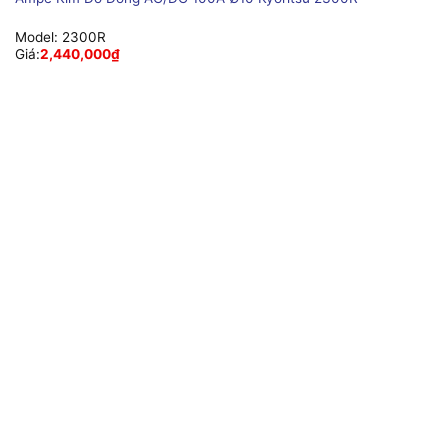
Model:
2300R
Giá:
2,440,000
₫