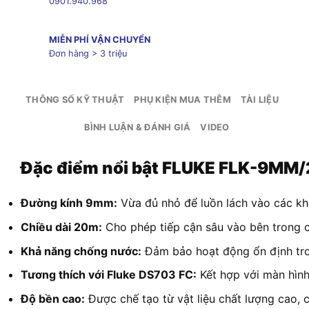
0901.940.968
MIỄN PHÍ VẬN CHUYỂN
Đơn hàng > 3 triệu
THÔNG SỐ KỸ THUẬT
PHỤ KIỆN MUA THÊM
TÀI LIỆU
BÌNH LUẬN & ĐÁNH GIÁ
VIDEO
Đặc điểm nổi bật FLUKE FLK-9MM
Đường kính 9mm:
Vừa đủ nhỏ để luồn lách vào các kh
Chiều dài 20m:
Cho phép tiếp cận sâu vào bên trong c
Khả năng chống nước:
Đảm bảo hoạt động ổn định tro
Tương thích với Fluke DS703 FC:
Kết hợp với màn hình 
Độ bền cao:
Được chế tạo từ vật liệu chất lượng cao, 