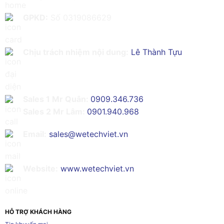
GPKD:
Số 0319086629
Chịu trách nhiệm nội dung:
Lê Thành Tựu
Sales 1 Mr Quân:
0909.346.736
Sales 2 Mr Lâm:
0901.940.968
Email:
sales@wetechviet.vn
Website:
www.wetechviet.vn
HỖ TRỢ KHÁCH HÀNG