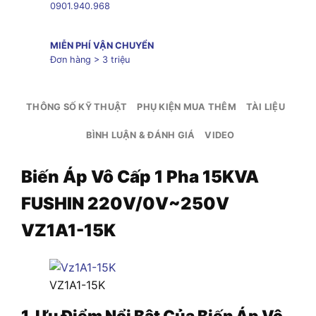
0901.940.968
MIỄN PHÍ VẬN CHUYỂN
Đơn hàng > 3 triệu
THÔNG SỐ KỸ THUẬT
PHỤ KIỆN MUA THÊM
TÀI LIỆU
BÌNH LUẬN & ĐÁNH GIÁ
VIDEO
Biến Áp Vô Cấp 1 Pha 15KVA
FUSHIN 220V/0V~250V
VZ1A1-15K
VZ1A1-15K
1. Ưu Điểm Nổi Bật Của Biến Áp Vô