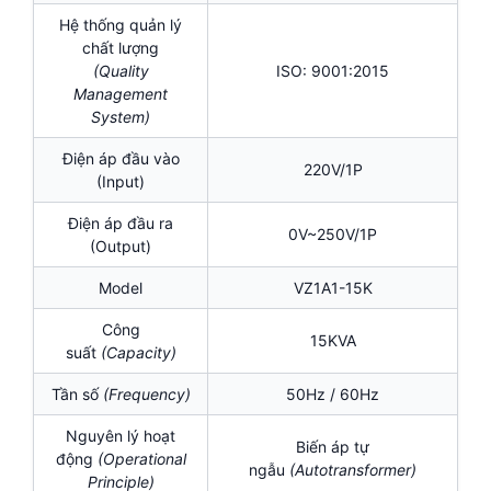
Hệ thống quản lý
chất lượng
(Quality
ISO: 9001:2015
Management
System)
Điện áp đầu vào
220V/1P
(Input)
Điện áp đầu ra
0V~250V/1P
(Output)
Model
VZ1A1-15K
Công
15KVA
suất
(Capacity)
Tần số
(Frequency)
50Hz / 60Hz
Nguyên lý hoạt
Biến áp tự
động
(Operational
ngẫu
(
Autotransformer)
Principle)