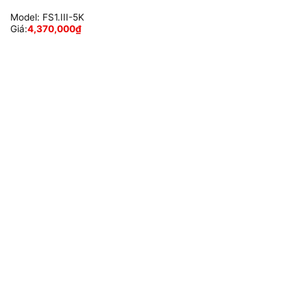
Model:
FS1.III-5K
Giá:
4,370,000
₫