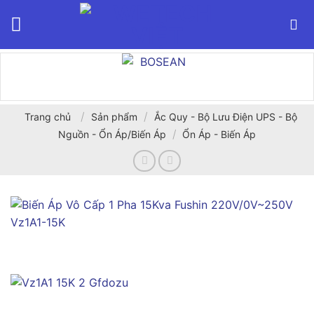
Bỏ
qua
nội
dung
/
/
Trang chủ
Sản phẩm
Ắc Quy - Bộ Lưu Điện UPS - Bộ
/
Nguồn - Ổn Áp/Biến Áp
Ổn Áp - Biến Áp