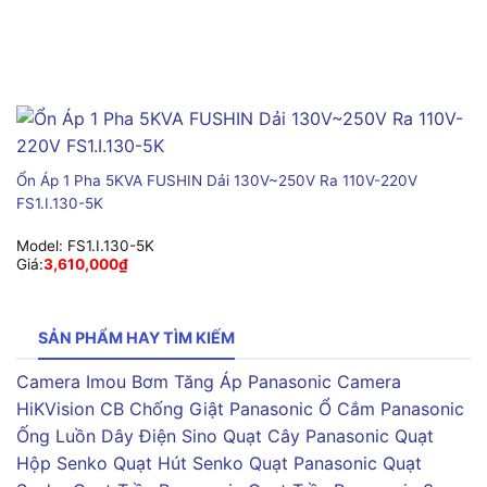
Ổn Áp 1 Pha 5KVA FUSHIN Dải 130V~250V Ra 110V-220V
FS1.I.130-5K
Model:
FS1.I.130-5K
Giá:
3,610,000
₫
SẢN PHẨM HAY TÌM KIẾM
Camera Imou
Bơm Tăng Áp Panasonic
Camera
HiKVision
CB Chống Giật Panasonic
Ổ Cắm Panasonic
Ống Luồn Dây Điện Sino
Quạt Cây Panasonic
Quạt
Hộp Senko
Quạt Hút Senko
Quạt Panasonic
Quạt