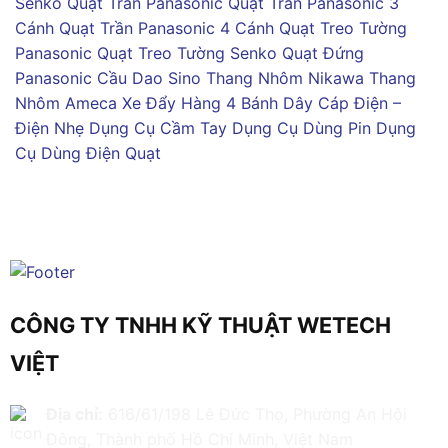
Senko
Quạt Trần Panasonic
Quạt Trần Panasonic 3
Cánh
Quạt Trần Panasonic 4 Cánh
Quạt Treo Tường
Panasonic
Quạt Treo Tường Senko
Quạt Đứng
Panasonic
Cầu Dao Sino
Thang Nhôm Nikawa
Thang
Nhôm Ameca
Xe Đẩy Hàng 4 Bánh
Dây Cáp Điện –
Điện Nhẹ
Dụng Cụ Cầm Tay
Dụng Cụ Dùng Pin
Dụng
Cụ Dùng Điện
Quạt
CÔNG TY TNHH KỸ THUẬT WETECH
VIỆT
Địa chỉ:
616/61/198 Lê Đức Thọ, Phường An Hội
Đông, Thành phố Hồ Chí Minh, Việt Nam