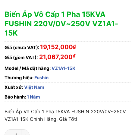
Biến Áp Vô Cấp 1 Pha 15KVA
FUSHIN 220V/0V~250V VZ1A1-
15K
19,152,000
₫
Giá (chưa VAT):
₫
21,067,200
Giá (gồm VAT):
Model / Mã đặt hàng:
VZ1A1-15K
Thương hiệu:
Fushin
Xuất xứ:
Việt Nam
Bảo hành:
1 Năm
Biến Áp Vô Cấp 1 Pha 15KVA FUSHIN 220V/0V~250V
VZ1A1-15K Chính Hãng, Giá Tốt!
Biến Áp Vô Cấp 1 Pha 15KVA FUSHIN 220V/0V~250V VZ1A1-1