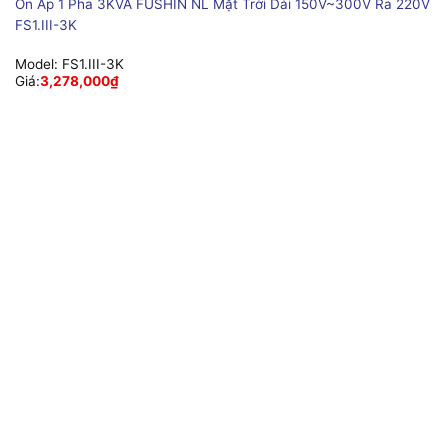
Ổn Áp 1 Pha 3KVA FUSHIN NL Mặt Trời Dải 150V~300V Ra 220V
FS1.III-3K
Model:
FS1.III-3K
Giá:
3,278,000
₫