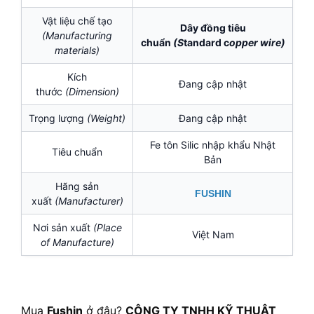
Vật liệu chế tạo
Dây đồng tiêu
(Manufacturing
chuẩn
(S
tandard c
opper wire)
materials)
Kích
Đang cập nhật
thước
(Dimension)
Trọng lượng
(Weight)
Đang cập nhật
Fe tôn Silic nhập khẩu Nhật
Tiêu chuẩn
Bản
Hãng sản
FUSHIN
xuất
(Manufacturer)
Nơi sản xuất
(Place
Việt Nam
of Manufacture)
Mua
Fushin
ở đâu?
CÔNG TY TNHH KỸ THUẬT