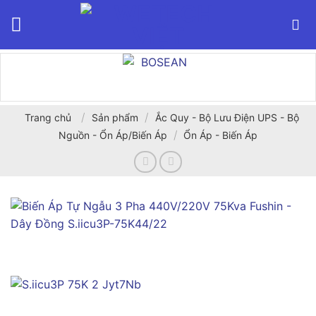
Bỏ
qua
nội
dung
/
/
Trang chủ
Sản phẩm
Ắc Quy - Bộ Lưu Điện UPS - Bộ
/
Nguồn - Ổn Áp/Biến Áp
Ổn Áp - Biến Áp