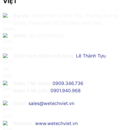
VIỆT
Địa chỉ:
616/61/198 Lê Đức Thọ, Phường An Hội
Đông, Thành phố Hồ Chí Minh, Việt Nam
GPKD:
Số 0319086629
Chịu trách nhiệm nội dung:
Lê Thành Tựu
Sales 1 Mr Quân:
0909.346.736
Sales 2 Mr Lâm:
0901.940.968
Email:
sales@wetechviet.vn
Website:
www.wetechviet.vn