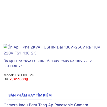
Ổn Áp 1 Pha 2KVA FUSHIN Dải 130V~250V Ra 110V-220V
FS1.I.130-2K
Model:
FS1.I.130-2K
Giá:
2,327,000
₫
SẢN PHẨM HAY TÌM KIẾM
Camera Imou
Bơm Tăng Áp Panasonic
Camera