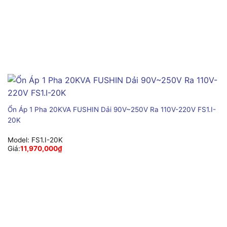
Ổn Áp 1 Pha 20KVA FUSHIN Dải 90V~250V Ra 110V-220V FS1.I-
20K
Model:
FS1.I-20K
Giá:
11,970,000
₫