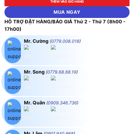
THÊM VÀO GIỎ HÀNG
MUA NGAY
HỖ TRỢ ĐẶT HÀNG/BÁO GIÁ Thứ 2 - Thứ 7 (8h00 -
17h00)
Mr. Cường
(
0779.008.018
)
Mr. Song
(
0779.68.68.19
)
Mr. Quân
(
0909.346.736
)
Mr. Lâm
(
0901.940.968
)