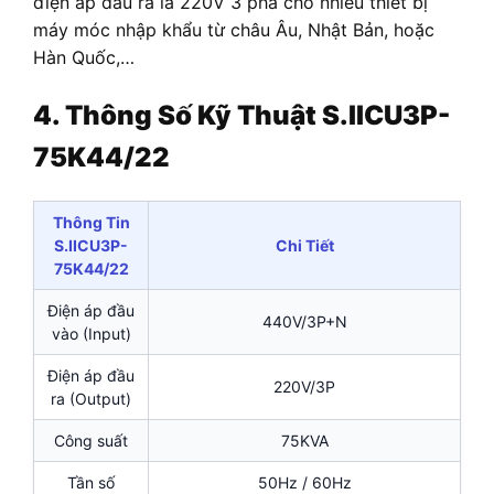
điện áp đầu ra là 220V 3 pha cho nhiều thiết bị
máy móc nhập khẩu từ châu Âu, Nhật Bản, hoặc
Hàn Quốc,…
4. Thông Số Kỹ Thuật S.IICU3P-
75K44/22
Thông Tin
S.IICU3P-
Chi Tiết
75K44/22
Điện áp đầu
440V/3P+N
vào (Input)
Điện áp đầu
220V/3P
ra (Output)
Công suất
75KVA
Tần số
50Hz / 60Hz