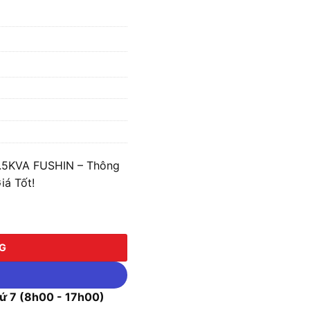
1.5KVA FUSHIN – Thông
iá Tốt!
KVA FUSHIN - Thông Dụng BTAL2-3P-1.5K69/38 số lượng
NG
 7 (8h00 - 17h00)