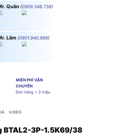
Mr. Quân
(
0909.346.736
)
Mr. Lâm
(
0901.940.968
)
MIỄN PHÍ VẬN
CHUYỂN
Đơn hàng > 3 triệu
IÁ
VIDEO
ng BTAL2-3P-1.5K69/38