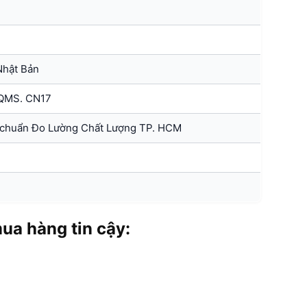
Nhật Bản
.QMS. CN17
 chuẩn Đo Lường Chất Lượng TP. HCM
a hàng tin cậy: