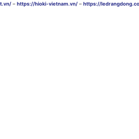
t.vn/
–
https://hioki-vietnam.vn/
–
https://ledrangdong.c