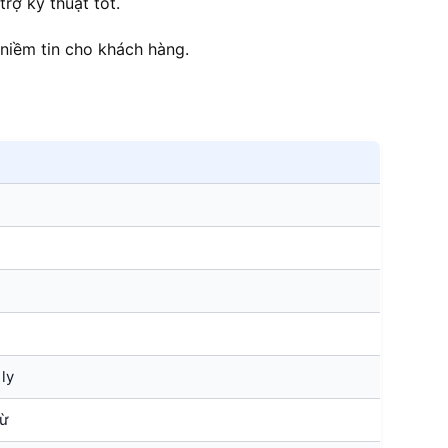
rợ kỹ thuật tốt.
niềm tin cho khách hàng.
 ly
ừ