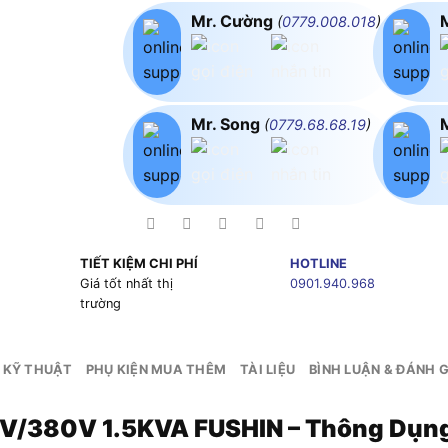
Mr. Cường
(
0779.008.018
)
Mr. Song
(
0779.68.68.19
)
TIẾT KIỆM CHI PHÍ
HOTLINE
g
Giá tốt nhất thị
0901.940.968
trường
 KỸ THUẬT
PHỤ KIỆN MUA THÊM
TÀI LIỆU
BÌNH LUẬN & ĐÁNH G
90V/380V 1.5KVA FUSHIN – Thông Dụ