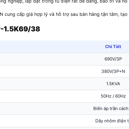
g nghiệp, lắp đặt trong tủ điện rất dễ dàng, bảo trì và hỗ t
 cung cấp giá hợp lý và hỗ trợ sau bán hàng tận tâm, tạo 
P-1.5K69/38
Chi Tiết
690V/3P
380V/3P+N
1.5KVA
50Hz / 60Hz
Biến áp trần cách
Dây nhôm điện t