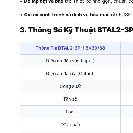
•
Dễ lắp đặt và bảo trì:
Thiết kế nhỏ gọn, chuẩn côn
•
Giá cả cạnh tranh và dịch vụ hậu mãi tốt:
FUSHIN
3. Thông Số Kỹ Thuật BTAL2-3
Thông Tin BTAL2-3P-1.5K69/38
Điện áp đầu vào (Input)
Điện áp đầu ra (Output)
Công suất
Tần số
Loại
Dây quấn