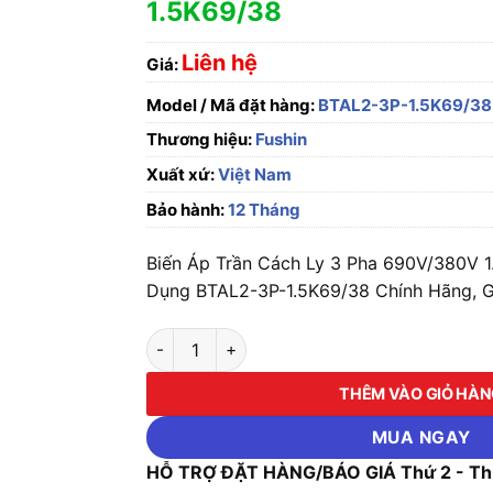
1.5K69/38
Liên hệ
Giá:
Model / Mã đặt hàng:
BTAL2-3P-1.5K69/38
Thương hiệu:
Fushin
Xuất xứ:
Việt Nam
Bảo hành:
12 Tháng
Biến Áp Trần Cách Ly 3 Pha 690V/380V 
Dụng BTAL2-3P-1.5K69/38 Chính Hãng, G
Biến Áp Trần Cách Ly 3 Pha 690V/380V 1.5
THÊM VÀO GIỎ HÀ
MUA NGAY
HỖ TRỢ ĐẶT HÀNG/BÁO GIÁ Thứ 2 - Thứ