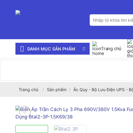
Bỏ
qua
Tìm
nội
kiếm:
dung
Trang chủ
DANH MỤC SẢN PHẨM
/
/
Trang chủ
Sản phẩm
Ắc Quy - Bộ Lưu Điện UPS - B