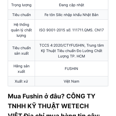
Trọng lượng
Đang cập nhật
Tiêu chuẩn
Fe tôn Silic nhập khẩu Nhật Bản
Hệ thống
quản lý chất
ISO 9001-2015 số: 111711.QMS. CN17
lượng
TCCS 4:2020/CTYFUSHIN, Trung tâm
Tiêu chuẩn
Kỹ Thuật Tiêu chuẩn Đo Lường Chất
sản xuất
Lượng TP. HCM
Hãng sản
FUSHIN
xuất
Xuất xứ
Việt Nam
Mua Fushin ở đâu? CÔNG TY
TNHH KỸ THUẬT WETECH
VIỆT Địa chỉ mua hàng tin cậy: