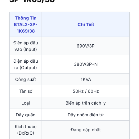
Thông Tin
BTAL2-3P-
Chi Tiết
1K69/38
Điện áp đầu
690V/3P
vào (Input)
Điện áp đầu
380V/3P+N
ra (Output)
Công suất
1KVA
Tần số
50Hz / 60Hz
Loại
Biến áp trần cách ly
Dây quấn
Dây nhôm điện từ
Kích thước
Đang cập nhật
(DxRxC)