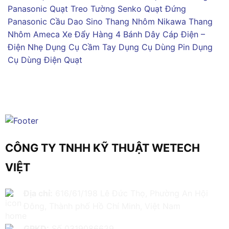
Panasonic
Quạt Treo Tường Senko
Quạt Đứng
Panasonic
Cầu Dao Sino
Thang Nhôm Nikawa
Thang
Nhôm Ameca
Xe Đẩy Hàng 4 Bánh
Dây Cáp Điện –
Điện Nhẹ
Dụng Cụ Cầm Tay
Dụng Cụ Dùng Pin
Dụng
Cụ Dùng Điện
Quạt
CÔNG TY TNHH KỸ THUẬT WETECH
VIỆT
Địa chỉ:
616/61/198 Lê Đức Thọ, Phường An Hội
Đông, Thành phố Hồ Chí Minh, Việt Nam
GPKD:
Số 0319086629