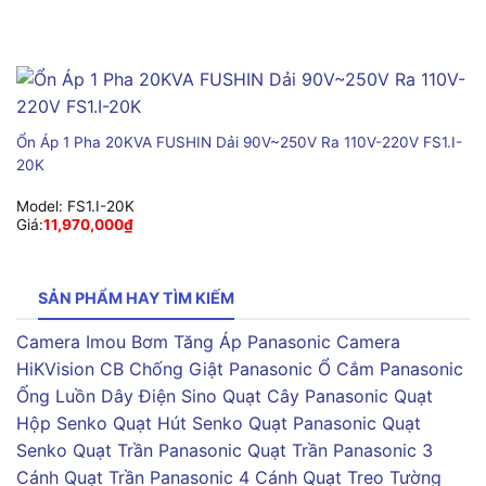
Ổn Áp 1 Pha 20KVA FUSHIN Dải 90V~250V Ra 110V-220V FS1.I-
20K
Model:
FS1.I-20K
Giá:
11,970,000
₫
SẢN PHẨM HAY TÌM KIẾM
Camera Imou
Bơm Tăng Áp Panasonic
Camera
HiKVision
CB Chống Giật Panasonic
Ổ Cắm Panasonic
Ống Luồn Dây Điện Sino
Quạt Cây Panasonic
Quạt
Hộp Senko
Quạt Hút Senko
Quạt Panasonic
Quạt
Senko
Quạt Trần Panasonic
Quạt Trần Panasonic 3
Cánh
Quạt Trần Panasonic 4 Cánh
Quạt Treo Tường