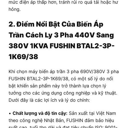
mức điện áp thấp hơn, tránh rủi ro quá tải hoặc hư
hỏng.
2. Điểm Nổi Bật Của Biến Áp
Trần Cách Ly 3 Pha
440V Sang
380V
1KVA FUSHIN BTAL2-3P-
1K69/38
Khi chọn máy biến áp trần 3 pha 690V/380V 3 pha
FUSHIN BTAL2-3P-1K69/38, có một số lý do nổi
bật khiến sản phẩm này trở thành lựa chọn lý
tưởng cho các ứng dụng công nghiệp và kỹ thuật.
Dưới đây là các lợi ích và lý do chính:
•
Chất lượng và độ tin cậy:
Sản xuất tại Việt Nam
theo công nghệ Nhật Bản, FUSHIN đảm bảo hiệu
suất cao, tuổi thọ dài và đạt tiêu chuẩn ISO: 9001-