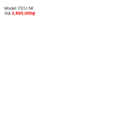
Model:
FS1.I-5K
Giá:
3,895,000
₫