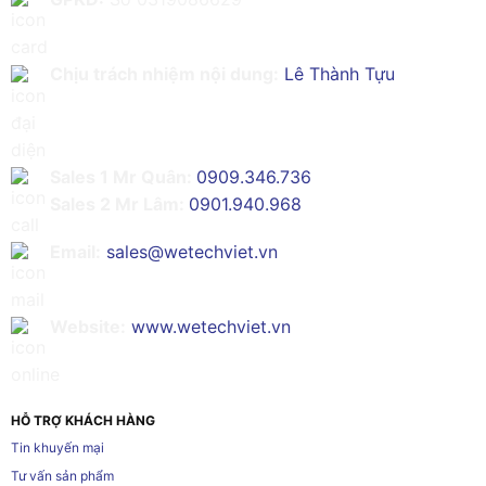
Chịu trách nhiệm nội dung:
Lê Thành Tựu
Sales 1 Mr Quân:
0909.346.736
Sales 2 Mr Lâm:
0901.940.968
Email:
sales@wetechviet.vn
Website:
www.wetechviet.vn
HỖ TRỢ KHÁCH HÀNG
Tin khuyến mại
Tư vấn sản phẩm