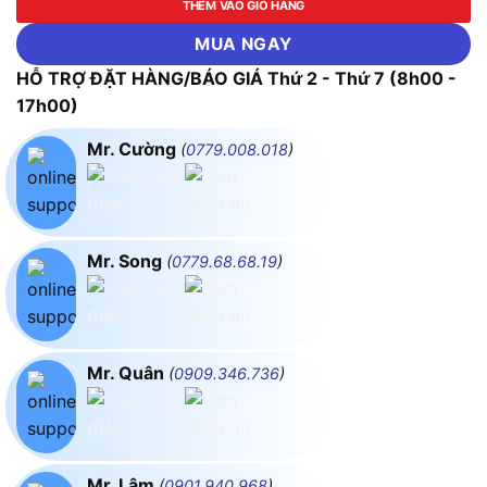
THÊM VÀO GIỎ HÀNG
MUA NGAY
HỖ TRỢ ĐẶT HÀNG/BÁO GIÁ Thứ 2 - Thứ 7 (8h00 -
17h00)
Mr. Cường
(
0779.008.018
)
Mr. Song
(
0779.68.68.19
)
Mr. Quân
(
0909.346.736
)
Mr. Lâm
(
0901.940.968
)