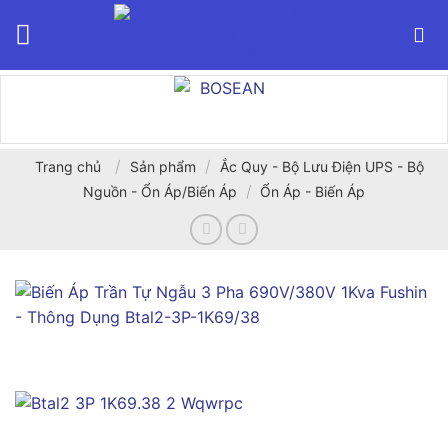
Bỏ
qua
nội
dung
/
/
Trang chủ
Sản phẩm
Ắc Quy - Bộ Lưu Điện UPS - Bộ
/
Nguồn - Ổn Áp/Biến Áp
Ổn Áp - Biến Áp