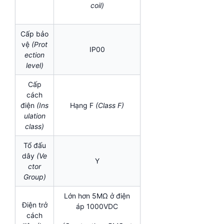
coil)
Cấp bảo
vệ
(Prot
IP00
ection
level)
Cấp
cách
điện
(
Ins
Hạng F
(Class F)
ulation
class)
Tổ đấu
dây
(Ve
Y
ctor
Group)
Lớn hơn 5MΩ ở điện
Điện trở
áp 1000VDC
cách