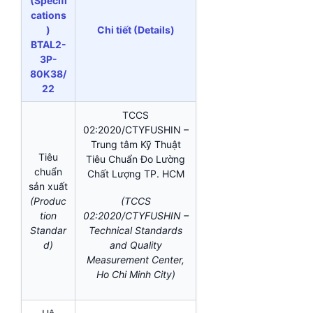
(Specifi
cations
)
Chi tiết (Details)
BTAL2-
3P-
80K38/
22
TCCS
02:2020/CTYFUSHIN –
Trung tâm Kỹ Thuật
Tiêu
Tiêu Chuẩn Đo Lường
chuẩn
Chất Lượng TP. HCM
sản xuất
(Produc
(TCCS
tion
02:2020/CTYFUSHIN –
Standar
Technical Standards
d)
and Quality
Measurement Center,
Ho Chi Minh City)