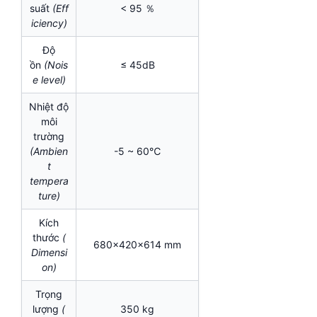
suất
(Eff
< 95 ％
iciency)
Độ
ồn
(Nois
≤ 45dB
e level)
Nhiệt độ
môi
trường
(Ambien
-5 ~ 60℃
t
tempera
ture)
Kích
thước
(
680x420x614 mm
Dimensi
on)
Trọng
lượng
(
350 kg