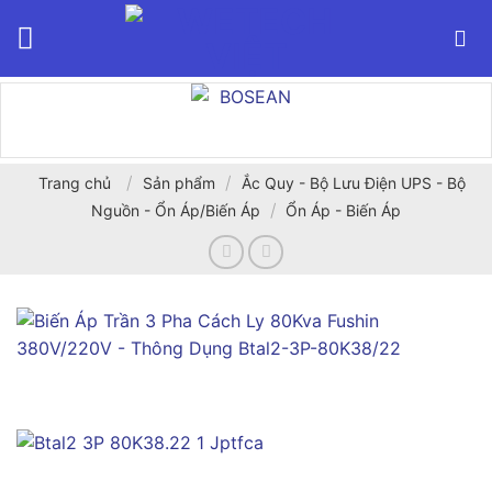
Bỏ
qua
nội
dung
/
/
Trang chủ
Sản phẩm
Ắc Quy - Bộ Lưu Điện UPS - Bộ
/
Nguồn - Ổn Áp/Biến Áp
Ổn Áp - Biến Áp