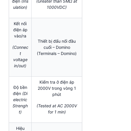
điện
(Ins
(Greater than 5MΩ at
ulation)
1000VDC)
Kết nối
điện áp
vào/ra
Thiết bị đấu nối đầu
cuối – Domino
(Connec
(Terminals – Domino)
t
voltage
in/out)
Kiểm tra ở điện áp
Độ bền
2000V trong vòng 1
điện
(Di
phút
electric
Strengh
(Tested at AC 2000V
t)
for 1 min)
Hiệu