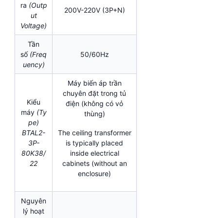
ra
(Outp
200V-220V (3P+N)
ut
Voltage)
Tần
số
(Freq
50/60Hz
uency)
Máy biến áp trần
chuyên đặt trong tủ
Kiểu
điện (không có vỏ
máy
(Ty
thùng)
pe)
BTAL2-
The ceiling transformer
3P-
is typically placed
80K38/
inside electrical
22
cabinets (without an
enclosure)
Nguyên
lý hoạt