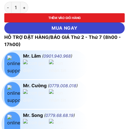
Biến Áp Trần 3 Pha Cách Ly 80KVA FUSHIN 380V/220V - Th
THÊM VÀO GIỎ HÀNG
MUA NGAY
HỖ TRỢ ĐẶT HÀNG/BÁO GIÁ Thứ 2 - Thứ 7 (8h00 -
17h00)
Mr. Lâm
(
0901.940.968
)
Mr. Cường
(
0779.008.018
)
Mr. Song
(
0779.68.68.19
)