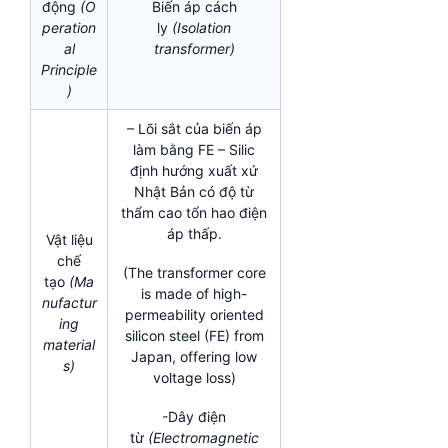
động
(O
Biến áp cách
peration
ly
(Isolation
al
transformer)
Principle
)
– Lõi sắt của biến áp
làm bằng FE – Silic
định hướng xuất xứ
Nhật Bản có độ từ
thẩm cao tổn hao điện
áp thấp.
Vật liệu
chế
(The transformer core
tạo
(Ma
is made of high-
nufactur
permeability oriented
ing
silicon steel (FE) from
material
Japan, offering low
s)
voltage loss)
-Dây điện
từ
(Electromagnetic