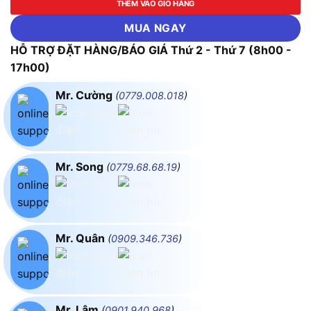
THÊM VÀO GIỎ HÀNG
MUA NGAY
HỖ TRỢ ĐẶT HÀNG/BÁO GIÁ Thứ 2 - Thứ 7 (8h00 -
17h00)
Mr. Cường
(
0779.008.018
)
Mr. Song
(
0779.68.68.19
)
Mr. Quân
(
0909.346.736
)
Mr. Lâm
(
0901.940.968
)