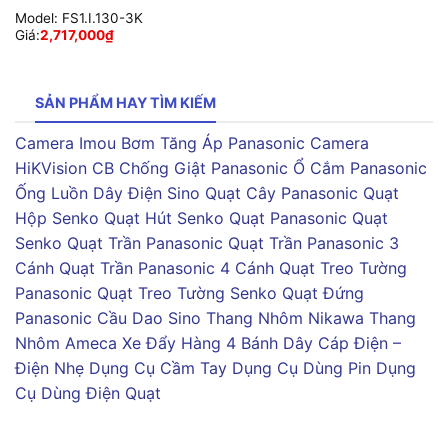
Model:
FS1.I.130-3K
Giá:
2,717,000
₫
SẢN PHẨM HAY TÌM KIẾM
Camera Imou
Bơm Tăng Áp Panasonic
Camera
HiKVision
CB Chống Giật Panasonic
Ổ Cắm Panasonic
Ống Luồn Dây Điện Sino
Quạt Cây Panasonic
Quạt
Hộp Senko
Quạt Hút Senko
Quạt Panasonic
Quạt
Senko
Quạt Trần Panasonic
Quạt Trần Panasonic 3
Cánh
Quạt Trần Panasonic 4 Cánh
Quạt Treo Tường
Panasonic
Quạt Treo Tường Senko
Quạt Đứng
Panasonic
Cầu Dao Sino
Thang Nhôm Nikawa
Thang
Nhôm Ameca
Xe Đẩy Hàng 4 Bánh
Dây Cáp Điện –
Điện Nhẹ
Dụng Cụ Cầm Tay
Dụng Cụ Dùng Pin
Dụng
Cụ Dùng Điện
Quạt