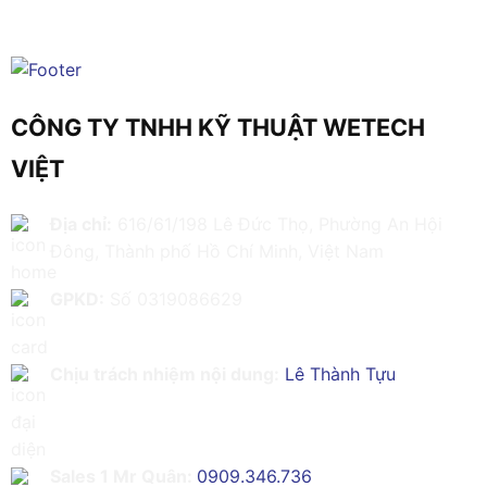
CÔNG TY TNHH KỸ THUẬT WETECH
VIỆT
Địa chỉ:
616/61/198 Lê Đức Thọ, Phường An Hội
Đông, Thành phố Hồ Chí Minh, Việt Nam
GPKD:
Số 0319086629
Chịu trách nhiệm nội dung:
Lê Thành Tựu
Sales 1 Mr Quân:
0909.346.736