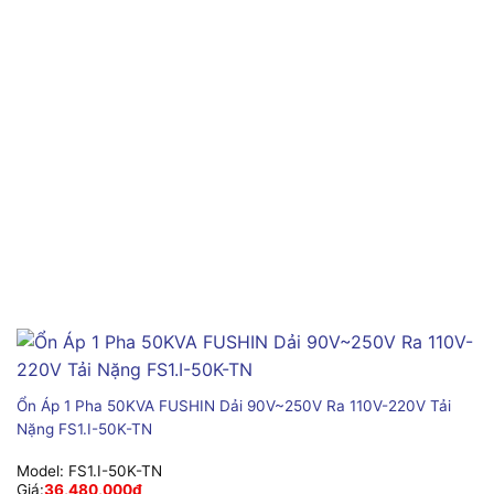
Ổn Áp 1 Pha 50KVA FUSHIN Dải 90V~250V Ra 110V-220V Tải
Nặng FS1.I-50K-TN
Model:
FS1.I-50K-TN
Giá:
36,480,000
₫