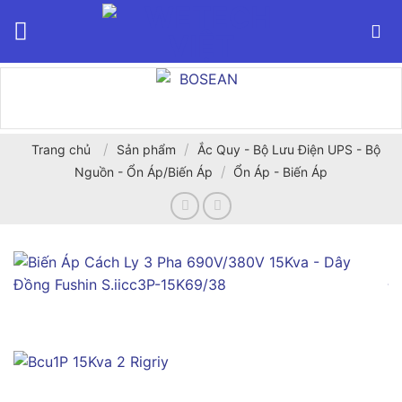
Bỏ
qua
nội
dung
/
/
Trang chủ
Sản phẩm
Ắc Quy - Bộ Lưu Điện UPS - Bộ
/
Nguồn - Ổn Áp/Biến Áp
Ổn Áp - Biến Áp