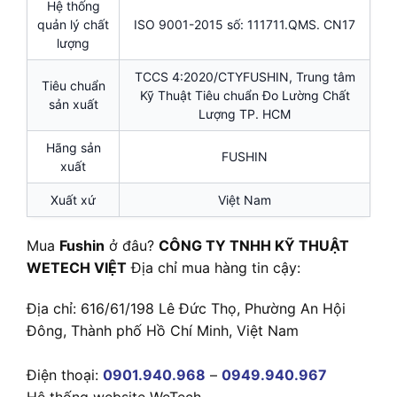
Hệ thống
quản lý chất
ISO 9001-2015 số: 111711.QMS. CN17
lượng
TCCS 4:2020/CTYFUSHIN, Trung tâm
Tiêu chuẩn
Kỹ Thuật Tiêu chuẩn Đo Lường Chất
sản xuất
Lượng TP. HCM
Hãng sản
FUSHIN
xuất
Xuất xứ
Việt Nam
Mua
Fushin
ở đâu?
CÔNG TY TNHH KỸ THUẬT
WETECH VIỆT
Địa chỉ mua hàng tin cậy:
Địa chỉ: 616/61/198 Lê Đức Thọ, Phường An Hội
Đông, Thành phố Hồ Chí Minh, Việt Nam
Điện thoại:
0901.940.968
–
0949.940.967
Hệ thống website WeTech