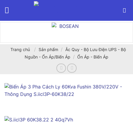
Bỏ
qua
nội
dung
/
/
Trang chủ
Sản phẩm
Ắc Quy - Bộ Lưu Điện UPS - Bộ
/
Nguồn - Ổn Áp/Biến Áp
Ổn Áp - Biến Áp