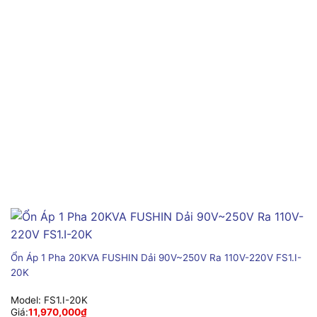
Ổn Áp 1 Pha 20KVA FUSHIN Dải 90V~250V Ra 110V-220V FS1.I-
20K
Model:
FS1.I-20K
Giá:
11,970,000
₫