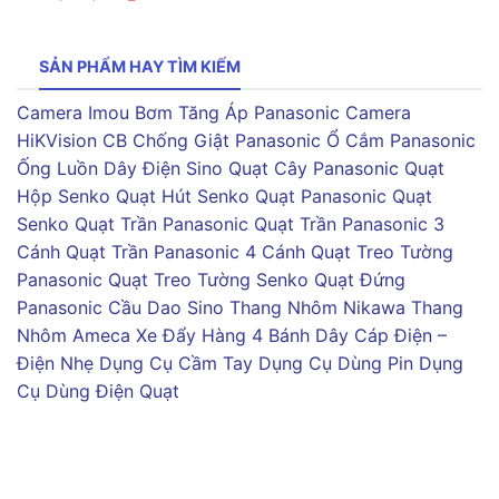
SẢN PHẨM HAY TÌM KIẾM
Camera Imou
Bơm Tăng Áp Panasonic
Camera
HiKVision
CB Chống Giật Panasonic
Ổ Cắm Panasonic
Ống Luồn Dây Điện Sino
Quạt Cây Panasonic
Quạt
Hộp Senko
Quạt Hút Senko
Quạt Panasonic
Quạt
Senko
Quạt Trần Panasonic
Quạt Trần Panasonic 3
Cánh
Quạt Trần Panasonic 4 Cánh
Quạt Treo Tường
Panasonic
Quạt Treo Tường Senko
Quạt Đứng
Panasonic
Cầu Dao Sino
Thang Nhôm Nikawa
Thang
Nhôm Ameca
Xe Đẩy Hàng 4 Bánh
Dây Cáp Điện –
Điện Nhẹ
Dụng Cụ Cầm Tay
Dụng Cụ Dùng Pin
Dụng
Cụ Dùng Điện
Quạt