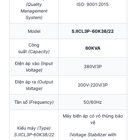
(Quality
ISO: 9001:2015
Management
System)
Model
S.IICL3P-60K38/22
Công
60KVA
suất
(Capacity)
Điện áp vào
(Input
380V/3P
Voltage)
Điện áp ra
(Output
200V-220V/3P
Voltage)
Tần số
(Frequency)
50/60Hz
Máy biến áp có vỏ thùng bảo
vệ
Kiểu máy
(Type)
S.IICL3P-60K38/22
(Voltage Stabilizer with