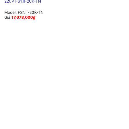
220V FS1.II-20K-TN
Model:
FS1.II-20K-TN
Giá:
17,678,000
₫