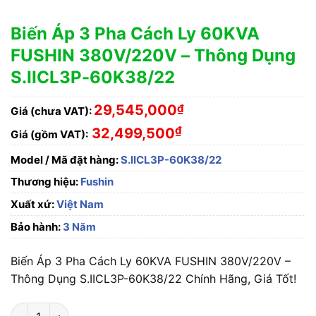
Biến Áp 3 Pha Cách Ly 60KVA
FUSHIN 380V/220V – Thông Dụng
S.IICL3P-60K38/22
29,545,000
₫
Giá (chưa VAT):
₫
32,499,500
Giá (gồm VAT):
Model / Mã đặt hàng:
S.IICL3P-60K38/22
Thương hiệu:
Fushin
Xuất xứ:
Việt Nam
Bảo hành:
3 Năm
Biến Áp 3 Pha Cách Ly 60KVA FUSHIN 380V/220V –
Thông Dụng S.IICL3P-60K38/22 Chính Hãng, Giá Tốt!
Biến Áp 3 Pha Cách Ly 60KVA FUSHIN 380V/220V - Thông Dụ