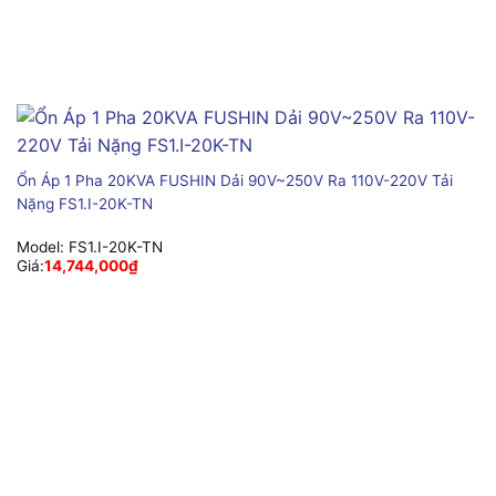
Ổn Áp 1 Pha 20KVA FUSHIN Dải 90V~250V Ra 110V-220V Tải
Nặng FS1.I-20K-TN
Model:
FS1.I-20K-TN
Giá:
14,744,000
₫