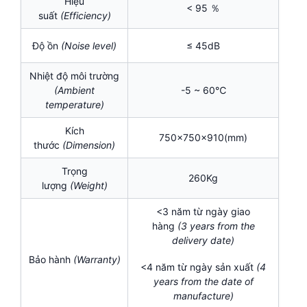
Hiệu
< 95 ％
suất
(Efficiency)
Độ ồn
(Noise level)
≤ 45dB
Nhiệt độ môi trường
(Ambient
-5 ~ 60℃
temperature)
Kích
750x750x910(mm)
thước
(Dimension)
Trọng
260Kg
lượng
(Weight)
<3 năm từ ngày giao
hàng
(3
years
from the
delivery date)
Bảo hành
(Warranty)
<4 năm từ ngày sản xuất
(
4
years from the date of
manufacture)