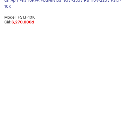
Ổn Áp 1 Pha 10KVA FUSHIN Dải 90V~250V Ra 110V-220V FS1.I-
10K
Model:
FS1.I-10K
Giá:
6,270,000
₫