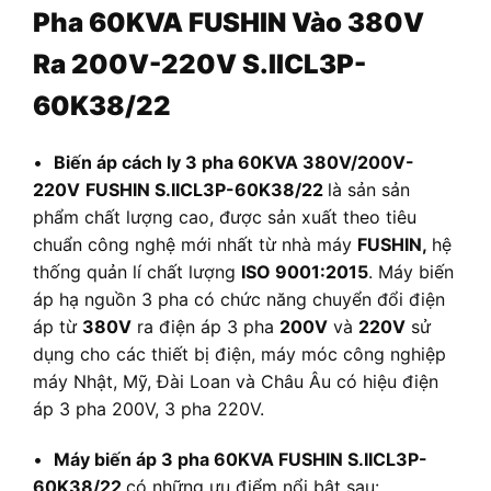
Pha 60KVA FUSHIN Vào 380V
Ra 200V-220V S.IICL3P-
60K38/22
•
Biến áp cách ly 3 pha 60KVA 380V/200V-
220V
FUSHIN S.IICL3P-60K38/22
là sản sản
phẩm chất lượng cao, được sản xuất theo tiêu
chuẩn công nghệ mới nhất từ nhà máy
FUSHIN,
hệ
thống quản lí chất lượng
ISO 9001:2015
. Máy biến
áp hạ nguồn 3 pha có chức năng chuyển đổi điện
áp từ
380V
ra điện áp 3 pha
200V
và
220V
sử
dụng cho các thiết bị điện, máy móc công nghiệp
máy Nhật, Mỹ, Đài Loan và Châu Âu có hiệu điện
áp 3 pha 200V, 3 pha 220V.
•
Máy biến áp 3 pha 60KVA FUSHIN S.IICL3P-
60K38/22
có những ưu điểm nổi bật sau: