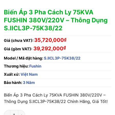
Biến Áp 3 Pha Cách Ly 75KVA
FUSHIN 380V/220V – Thông Dụng
S.IICL3P-75K38/22
35,720,000
₫
Giá (chưa VAT):
₫
39,292,000
Giá (gồm VAT):
Model / Mã đặt hàng:
S.IICL3P-75K38/22
Thương hiệu:
Fushin
Xuất xứ:
Việt Nam
Bảo hành:
3 Năm
Biến Áp 3 Pha Cách Ly 75KVA FUSHIN 380V/220V –
Thông Dụng S.IICL3P-75K38/22 Chính Hãng, Giá Tốt!
Biến Áp 3 Pha Cách Ly 75KVA FUSHIN 380V/220V - Thông Dụn