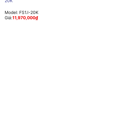
20K
Model:
FS1.I-20K
Giá:
11,970,000
₫