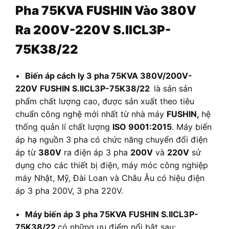
Pha 75KVA FUSHIN Vào 380V
Ra 200V-220V S.IICL3P-
75K38/22
•
Biến áp cách ly 3 pha 75KVA 380V/200V-
220V
FUSHIN S.IICL3P-75K38/22
là sản sản
phẩm chất lượng cao, được sản xuất theo tiêu
chuẩn công nghệ mới nhất từ nhà máy
FUSHIN,
hệ
thống quản lí chất lượng
ISO 9001:2015
. Máy biến
áp hạ nguồn 3 pha có chức năng chuyển đổi điện
áp từ
380V
ra điện áp 3 pha
200V
và
220V
sử
dụng cho các thiết bị điện, máy móc công nghiệp
máy Nhật, Mỹ, Đài Loan và Châu Âu có hiệu điện
áp 3 pha 200V, 3 pha 220V.
•
Máy biến áp 3 pha 75KVA FUSHIN S.IICL3P-
75K38/22
có những ưu điểm nổi bật sau: