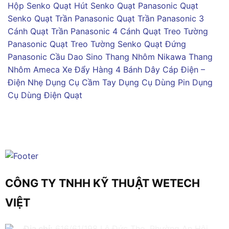
Hộp Senko
Quạt Hút Senko
Quạt Panasonic
Quạt
Senko
Quạt Trần Panasonic
Quạt Trần Panasonic 3
Cánh
Quạt Trần Panasonic 4 Cánh
Quạt Treo Tường
Panasonic
Quạt Treo Tường Senko
Quạt Đứng
Panasonic
Cầu Dao Sino
Thang Nhôm Nikawa
Thang
Nhôm Ameca
Xe Đẩy Hàng 4 Bánh
Dây Cáp Điện –
Điện Nhẹ
Dụng Cụ Cầm Tay
Dụng Cụ Dùng Pin
Dụng
Cụ Dùng Điện
Quạt
CÔNG TY TNHH KỸ THUẬT WETECH
VIỆT
Địa chỉ:
616/61/198 Lê Đức Thọ, Phường An Hội