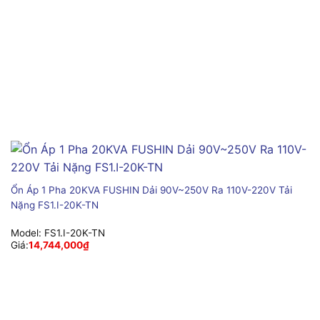
Ổn Áp 1 Pha 20KVA FUSHIN Dải 90V~250V Ra 110V-220V Tải
Nặng FS1.I-20K-TN
Model:
FS1.I-20K-TN
Giá:
14,744,000
₫