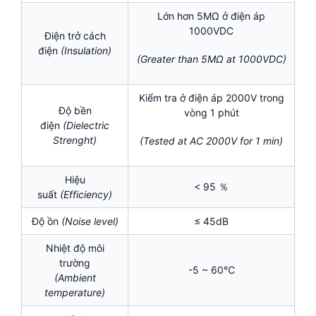
Lớn hơn 5MΩ ở điện áp
1000VDC
Điện trở cách
điện
(Insulation)
(Greater than 5MΩ at 1000VDC)
Kiểm tra ở điện áp 2000V trong
Độ bền
vòng 1 phút
điện
(Dielectric
Strenght)
(Tested at AC 2000V for 1 min)
Hiệu
< 95 ％
suất
(Efficiency)
Độ ồn
(Noise level)
≤ 45dB
Nhiệt độ môi
trường
-5 ~ 60℃
(Ambient
temperature)