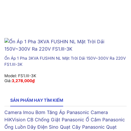
Ổn Áp 1 Pha 3KVA FUSHIN NL Mặt Trời Dải 150V~300V Ra 220V
FS1.III-3K
Model:
FS1.III-3K
Giá:
3,278,000
₫
SẢN PHẨM HAY TÌM KIẾM
Camera Imou
Bơm Tăng Áp Panasonic
Camera
HiKVision
CB Chống Giật Panasonic
Ổ Cắm Panasonic
Ống Luồn Dây Điện Sino
Quạt Cây Panasonic
Quạt