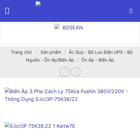
Bỏ
qua
nội
dung
/
/
Trang chủ
Sản phẩm
Ắc Quy - Bộ Lưu Điện UPS - Bộ
/
Nguồn - Ổn Áp/Biến Áp
Ổn Áp - Biến Áp