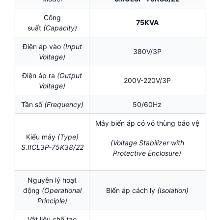
Công
75KVA
suất
(Capacity)
Điện áp vào
(Input
380V/3P
Voltage)
Điện áp ra
(Output
200V-220V/3P
Voltage)
Tần số
(Frequency)
50/60Hz
Máy biến áp có vỏ thùng bảo vệ
Kiểu máy
(Type)
(Voltage Stabilizer with
S.IICL3P-75K38/22
Protective Enclosure)
Nguyên lý hoạt
động
(Operational
Biến áp cách ly
(Isolation
)
Principle)
Vật liệu chế tạo