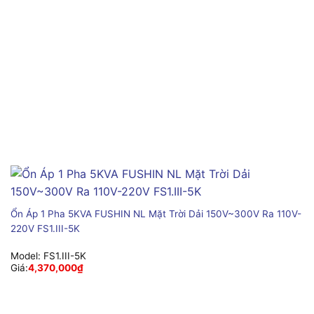
Ổn Áp 1 Pha 5KVA FUSHIN NL Mặt Trời Dải 150V~300V Ra 110V-
220V FS1.III-5K
Model:
FS1.III-5K
Giá:
4,370,000
₫