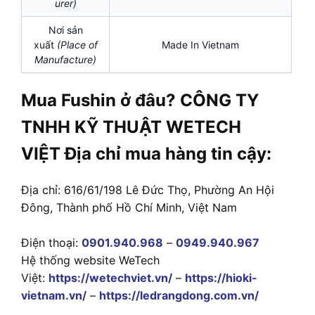
urer)
Nơi sản
xuất
(Place of
Made In Vietnam
Manufacture)
Mua Fushin ở đâu? CÔNG TY
TNHH KỸ THUẬT WETECH
VIỆT Địa chỉ mua hàng tin cậy:
Địa chỉ: 616/61/198 Lê Đức Thọ, Phường An Hội
Đông, Thành phố Hồ Chí Minh, Việt Nam
Điện thoại:
0901.940.968
–
0949.940.967
Hệ thống website WeTech
Việt:
https://wetechviet.vn/
–
https://hioki-
vietnam.vn/
–
https://ledrangdong.com.vn/