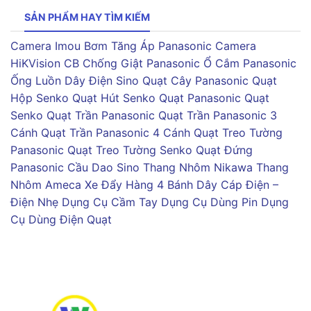
SẢN PHẨM HAY TÌM KIẾM
Camera Imou
Bơm Tăng Áp Panasonic
Camera
HiKVision
CB Chống Giật Panasonic
Ổ Cắm Panasonic
Ống Luồn Dây Điện Sino
Quạt Cây Panasonic
Quạt
Hộp Senko
Quạt Hút Senko
Quạt Panasonic
Quạt
Senko
Quạt Trần Panasonic
Quạt Trần Panasonic 3
Cánh
Quạt Trần Panasonic 4 Cánh
Quạt Treo Tường
Panasonic
Quạt Treo Tường Senko
Quạt Đứng
Panasonic
Cầu Dao Sino
Thang Nhôm Nikawa
Thang
Nhôm Ameca
Xe Đẩy Hàng 4 Bánh
Dây Cáp Điện –
Điện Nhẹ
Dụng Cụ Cầm Tay
Dụng Cụ Dùng Pin
Dụng
Cụ Dùng Điện
Quạt