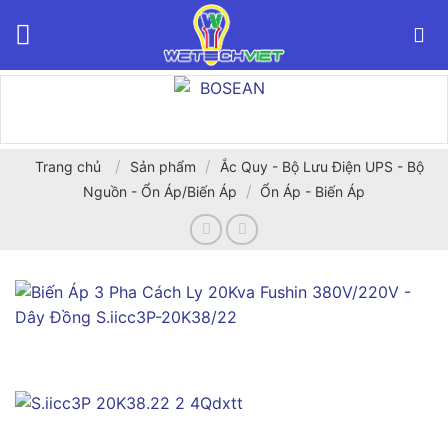
Bỏ
qua
nội
dung
/
/
Trang chủ
Sản phẩm
Ắc Quy - Bộ Lưu Điện UPS - Bộ
/
Nguồn - Ổn Áp/Biến Áp
Ổn Áp - Biến Áp