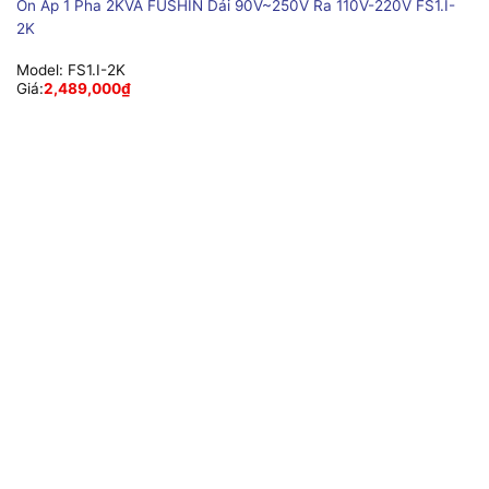
Ổn Áp 1 Pha 2KVA FUSHIN Dải 90V~250V Ra 110V-220V FS1.I-
2K
Model:
FS1.I-2K
Giá:
2,489,000
₫