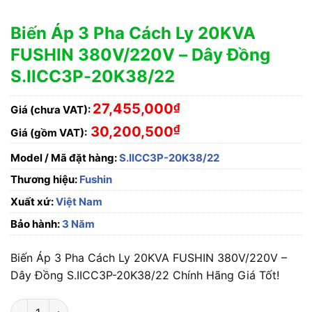
Biến Áp 3 Pha Cách Ly 20KVA
FUSHIN 380V/220V – Dây Đồng
S.IICC3P-20K38/22
27,455,000
₫
Giá (chưa VAT):
₫
30,200,500
Giá (gồm VAT):
Model / Mã đặt hàng:
S.IICC3P-20K38/22
Thương hiệu:
Fushin
Xuất xứ:
Việt Nam
Bảo hành:
3 Năm
Biến Áp 3 Pha Cách Ly 20KVA FUSHIN 380V/220V –
Dây Đồng S.IICC3P-20K38/22 Chính Hãng Giá Tốt!
Biến Áp 3 Pha Cách Ly 20KVA FUSHIN 380V/220V - Dây Đồng