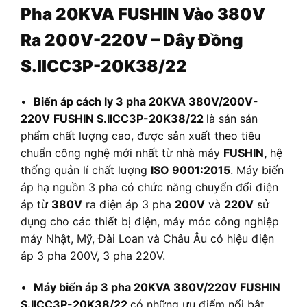
Pha 20KVA FUSHIN Vào 380V
Ra 200V-220V – Dây Đồng
S.IICC3P-20K38/22
•
Biến áp cách ly 3 pha 20KVA 380V/200V-
220V
FUSHIN S.IICC3P-20K38/22
là sản sản
phẩm chất lượng cao, được sản xuất theo tiêu
chuẩn công nghệ mới nhất từ nhà máy
FUSHIN,
hệ
thống quản lí chất lượng
ISO 9001:2015
. Máy biến
áp hạ nguồn 3 pha có chức năng chuyển đổi điện
áp từ
380V
ra điện áp 3 pha
200V
và
220V
sử
dụng cho các thiết bị điện, máy móc công nghiệp
máy Nhật, Mỹ, Đài Loan và Châu Âu có hiệu điện
áp 3 pha 200V, 3 pha 220V.
•
Máy biến áp 3 pha 20KVA 380V/220V FUSHIN
S.IICC3P-20K38/22
có những ưu điểm nổi bật