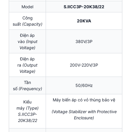
Model
S.IICC3P-20K38/22
Công
20KVA
suất
(Capacity)
Điện áp
vào
(Input
380V/3P
Voltage)
Điện áp
ra
(Output
200V-220V/3P
Voltage)
Tần
50/60Hz
số
(Frequency)
Máy biến áp có vỏ thùng bảo vệ
Kiểu
máy
(Type)
(Voltage Stabilizer with Protective
S.IICC3P-
Enclosure)
20K38/22