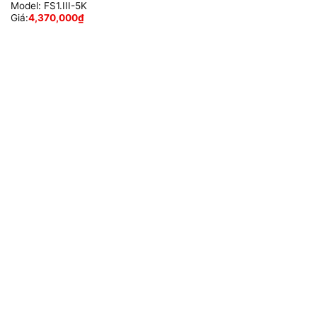
Model:
FS1.III-5K
Giá:
4,370,000
₫