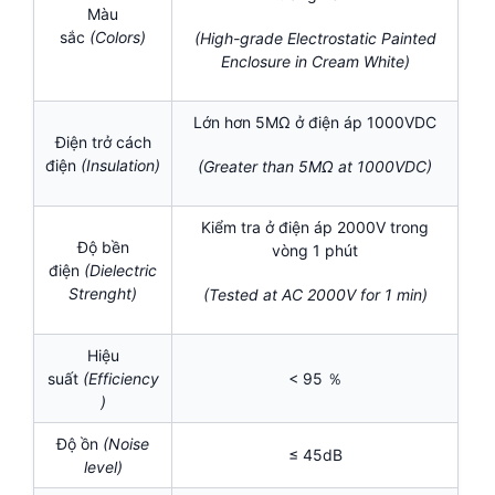
Màu
sắc
(Colors)
(High-grade Electrostatic Painted
Enclosure in Cream White)
Lớn hơn 5MΩ ở điện áp 1000VDC
Điện trở cách
điện
(Insulation)
(Greater than 5MΩ at 1000VDC)
Kiểm tra ở điện áp 2000V trong
Độ bền
vòng 1 phút
điện
(Dielectric
Strenght)
(Tested at AC 2000V for 1 min)
Hiệu
suất
(Efficiency
< 95 ％
)
Độ ồn
(Noise
≤ 45dB
level)