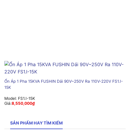
Ổn Áp 1 Pha 15KVA FUSHIN Dải 90V~250V Ra 110V-220V FS1.I-
15K
Model:
FS1.I-15K
Giá:
8,550,000
₫
SẢN PHẨM HAY TÌM KIẾM