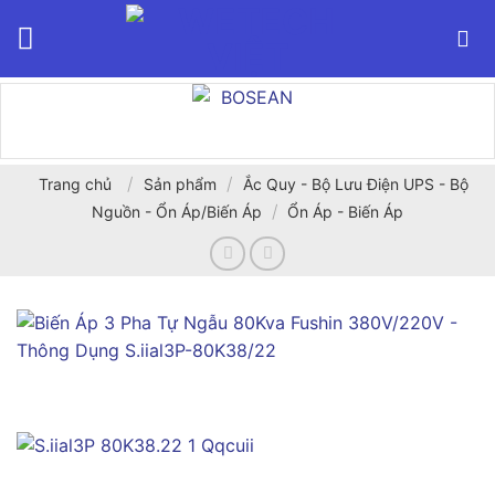
Bỏ
qua
nội
dung
/
/
Trang chủ
Sản phẩm
Ắc Quy - Bộ Lưu Điện UPS - Bộ
/
Nguồn - Ổn Áp/Biến Áp
Ổn Áp - Biến Áp