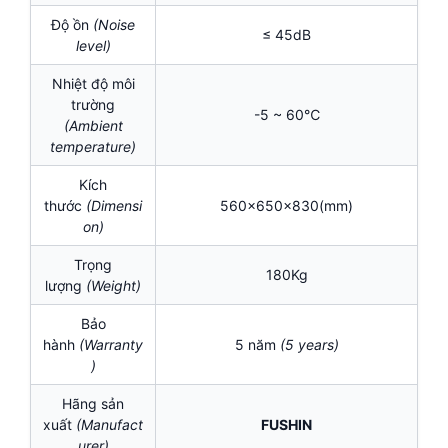
Độ ồn
(Noise
≤ 45dB
level)
Nhiệt độ môi
trường
-5 ~ 60℃
(Ambient
temperature)
Kích
thước
(Dimensi
560x650x830(mm)
on)
Trọng
180Kg
lượng
(Weight)
Bảo
hành
(Warranty
5 năm
(5
years)
)
Hãng sản
xuất
(Manufact
FUSHIN
urer)