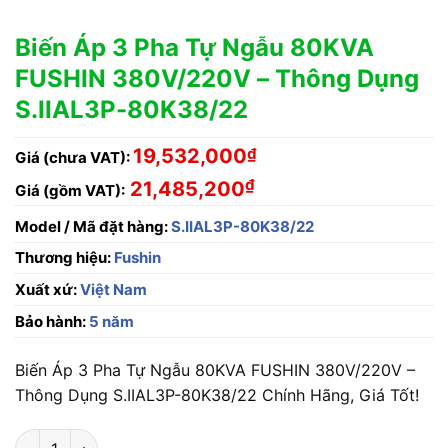
Biến Áp 3 Pha Tự Ngẫu 80KVA
FUSHIN 380V/220V – Thông Dụng
S.IIAL3P-80K38/22
19,532,000
₫
Giá (chưa VAT):
₫
21,485,200
Giá (gồm VAT):
Model / Mã đặt hàng:
S.IIAL3P-80K38/22
Thương hiệu:
Fushin
Xuất xứ:
Việt Nam
Bảo hành:
5 năm
Biến Áp 3 Pha Tự Ngẫu 80KVA FUSHIN 380V/220V –
Thông Dụng S.IIAL3P-80K38/22 Chính Hãng, Giá Tốt!
Biến Áp 3 Pha Tự Ngẫu 80KVA FUSHIN 380V/220V - Thông Dụ