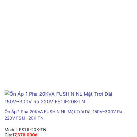
Ổn Áp 1 Pha 20KVA FUSHIN NL Mặt Trời Dải 150V~300V Ra
220V FS1.II-20K-TN
Model:
FS1.II-20K-TN
Giá:
17,678,000
₫