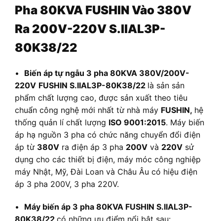
Pha 80KVA FUSHIN Vào 380V
Ra 200V-220V S.IIAL3P-
80K38/22
•
Biến áp tự ngẫu 3 pha 80KVA 380V/200V-
220V
FUSHIN S.IIAL3P-80K38/22
là sản sản
phẩm chất lượng cao, được sản xuất theo tiêu
chuẩn công nghệ mới nhất từ nhà máy
FUSHIN,
hệ
thống quản lí chất lượng
ISO 9001:2015
. Máy biến
áp hạ nguồn 3 pha có chức năng chuyển đổi điện
áp từ
380V
ra điện áp 3 pha
200V
và
220V
sử
dụng cho các thiết bị điện, máy móc công nghiệp
máy Nhật, Mỹ, Đài Loan và Châu Âu có hiệu điện
áp 3 pha 200V, 3 pha 220V.
•
Máy biến áp 3 pha 80KVA FUSHIN S.IIAL3P-
80K38/22
có những ưu điểm nổi bật sau: