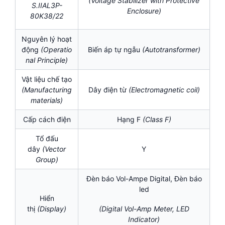
(Voltage Stabilizer with Protective
S.IIAL3P-
Enclosure)
80K38/22
Nguyên lý hoạt
động
(Operatio
Biến áp tự ngẫu
(
Autotransformer)
nal Principle)
Vật liệu chế tạo
(Manufacturing
Dây điện từ
(Electromagnetic coil
)
materials)
Cấp cách điện
Hạng F
(
Class F)
Tổ đấu
dây
(Vector
Y
Group)
Đèn báo Vol-Ampe Digital, Đèn báo
led
Hiển
thị
(Display)
(Digital Vol-Amp Meter, LED
Indicator)