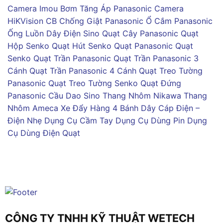
Camera Imou
Bơm Tăng Áp Panasonic
Camera
HiKVision
CB Chống Giật Panasonic
Ổ Cắm Panasonic
Ống Luồn Dây Điện Sino
Quạt Cây Panasonic
Quạt
Hộp Senko
Quạt Hút Senko
Quạt Panasonic
Quạt
Senko
Quạt Trần Panasonic
Quạt Trần Panasonic 3
Cánh
Quạt Trần Panasonic 4 Cánh
Quạt Treo Tường
Panasonic
Quạt Treo Tường Senko
Quạt Đứng
Panasonic
Cầu Dao Sino
Thang Nhôm Nikawa
Thang
Nhôm Ameca
Xe Đẩy Hàng 4 Bánh
Dây Cáp Điện –
Điện Nhẹ
Dụng Cụ Cầm Tay
Dụng Cụ Dùng Pin
Dụng
Cụ Dùng Điện
Quạt
CÔNG TY TNHH KỸ THUẬT WETECH