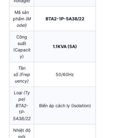
voltage)
Mã sản
phẩm
(M
BTA2-1P-5A38/22
odel)
Công
suất
1.1KVA (5A)
(Capacit
y)
Tần
số
(Frep
50/60Hz
uency)
Loại
(Ty
pe)
BTA2-
Biến áp cách ly (Isolation)
1P-
5A38/22
Nhiệt độ
môi