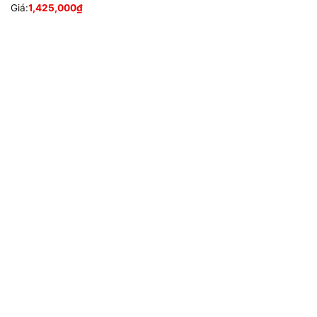
Giá:
1,425,000
₫