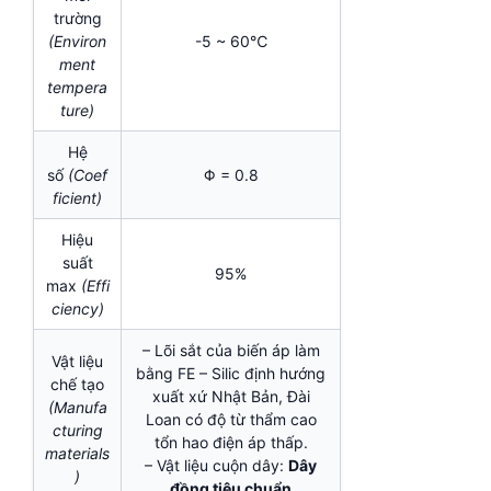
trường
(Environ
-5 ~ 60℃
ment
tempera
ture)
Hệ
số
(Coef
Φ = 0.8
ficient)
Hiệu
suất
95%
max
(Effi
ciency)
– Lõi sắt của biến áp làm
Vật liệu
bằng FE – Silic định hướng
chế tạo
xuất xứ Nhật Bản, Đài
(Manufa
Loan có độ từ thẩm cao
cturing
tổn hao điện áp thấp.
materials
– Vật liệu cuộn dây:
Dây
)
đồng tiêu chuẩn