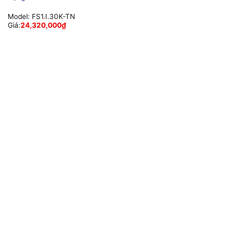
Model:
FS1.I.30K-TN
Giá:
24,320,000
₫