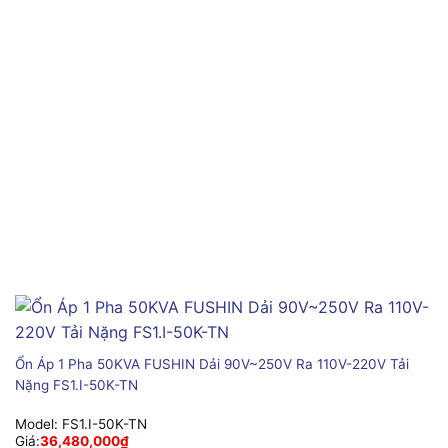
Ổn Áp 1 Pha 50KVA FUSHIN Dải 90V~250V Ra 110V-220V Tải
Nặng FS1.I-50K-TN
Model:
FS1.I-50K-TN
Giá:
36,480,000
₫