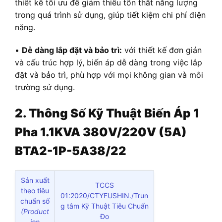
thiết kế tối ưu để giảm thiểu tổn thất năng lượng
trong quá trình sử dụng, giúp tiết kiệm chi phí điện
năng.
•
Dễ dàng lắp đặt và bảo trì:
với thiết kế đơn giản
và cấu trúc hợp lý, biến áp dễ dàng trong việc lắp
đặt và bảo trì, phù hợp với mọi không gian và môi
trường sử dụng.
2. Thông Số Kỹ Thuật Biến Áp 1
Pha 1.1KVA 380V/220V (5A)
BTA2-1P-5A38/22
Sản xuất
TCCS
theo tiêu
01:2020/CTYFUSHIN./Trun
chuẩn số
g tâm Kỹ Thuật Tiêu Chuẩn
(Product
Đo
ion