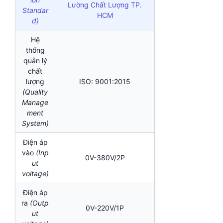
Lường Chất Lượng TP.
Standar
HCM
d)
Hệ
thống
quản lý
chất
lượng
ISO: 9001:2015
(Quality
Manage
ment
System)
Điện áp
vào
(Inp
0V-380V/2P
ut
voltage)
Điện áp
ra
(Outp
0V-220V/1P
ut