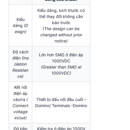
Kiểu dáng, kích thước có
thể thay đổi không cần
Kiểu
báo trước
dáng
(D
(The design can be
esign)
changed without prior
notice)
Độ cách
Lớn hơn 5MΩ ở điện áp
điện
(Ins
1000VDC
olation
(Greater than 5MΩ at
Resistan
1000VDC)
ce)
Kết nối
điện áp
vào/ra
(
Thiết bị đấu nối đầu cuối –
Connect
Domino/ Terminals -Domino
voltage
in/out)
Độ bền
Kiểm tra ở điện áp 1500V