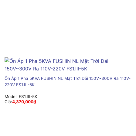
Ổn Áp 1 Pha 5KVA FUSHIN NL Mặt Trời Dải 150V~300V Ra 110V-
220V FS1.III-5K
Model:
FS1.III-5K
Giá:
4,370,000
₫