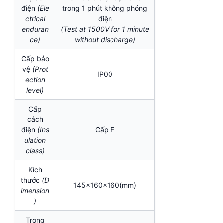
điện
(Ele
trong 1 phút không phóng
ctrical
điện
enduran
(Test at 1500V for 1 minute
ce)
without discharge)
Cấp bảo
vệ
(Prot
IP00
ection
level)
Cấp
cách
điện
(I
ns
Cấp F
ulation
class)
Kích
thước
(D
145x160x160(mm)
imension
)
Trọng