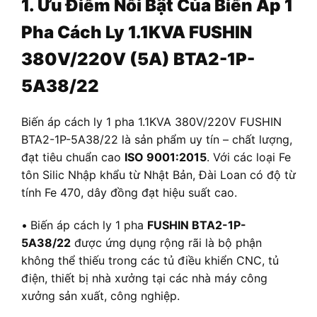
1. Ưu Điểm Nổi Bật Của Biến Áp 1
Pha Cách Ly 1.1KVA FUSHIN
380V/220V (5A) BTA2-1P-
5A38/22
Biến áp cách ly 1 pha 1.1KVA 380V/220V FUSHIN
BTA2-1P-5A38/22 là sản phẩm uy tín – chất lượng,
đạt tiêu chuẩn cao
ISO 9001:2015
. Với các loại Fe
tôn Silic Nhập khẩu từ Nhật Bản, Đài Loan có độ từ
tính Fe 470, dây đồng đạt hiệu suất cao.
•
Biến áp cách ly 1 pha
FUSHIN BTA2-1P-
5A38/22
được ứng dụng rộng rãi là bộ phận
không thể thiếu trong các tủ điều khiển CNC, tủ
điện, thiết bị nhà xưởng tại các nhà máy công
xưởng sản xuất, công nghiệp.