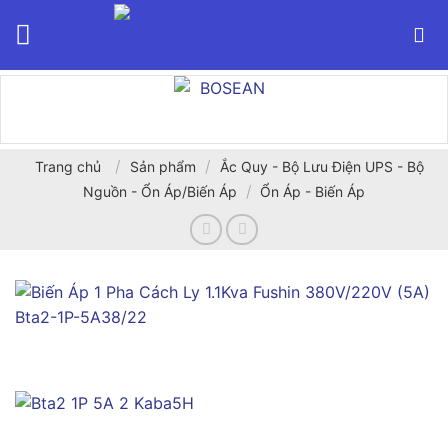
Bỏ
qua
nội
dung
/
/
Trang chủ
Sản phẩm
Ắc Quy - Bộ Lưu Điện UPS - Bộ
/
Nguồn - Ổn Áp/Biến Áp
Ổn Áp - Biến Áp