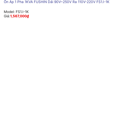
Ổn Áp 1 Pha 1KVA FUSHIN Dải 90V~250V Ra 110V-220V FS1.I-1K
Model:
FS1.I-1K
Giá:
1,567,000
₫