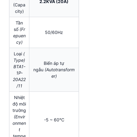
2.2KVA (20A)
(Capa
city)
Tần
số
(Fr
50/60Hz
epuen
cy)
Loại
(
Type)
Biến áp tự
BTA1-
ngẫu
(Autotransform
1P-
er)
20A22
/11
Nhiệt
độ môi
trường
(Envir
-5 ~ 60℃
onmen
t
tempe