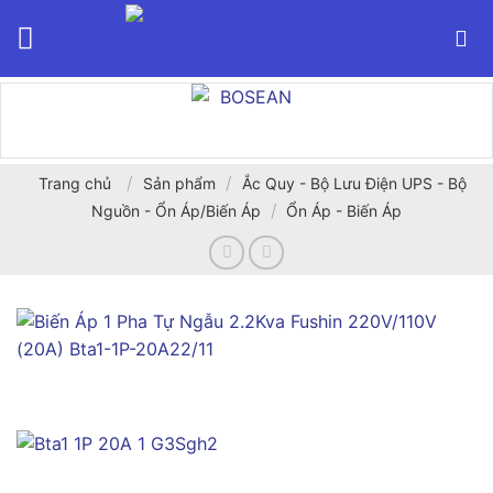
Bỏ
qua
nội
dung
/
/
Trang chủ
Sản phẩm
Ắc Quy - Bộ Lưu Điện UPS - Bộ
/
Nguồn - Ổn Áp/Biến Áp
Ổn Áp - Biến Áp