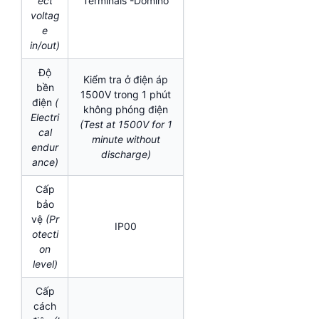
ect
Terminals -Domino
voltag
e
in/out)
Độ
Kiểm tra ở điện áp
bền
1500V trong 1 phút
điện
(
không phóng điện
Electri
(Test at 1500V for 1
cal
minute without
endur
discharge)
ance)
Cấp
bảo
vệ
(Pr
IP00
otecti
on
level)
Cấp
cách