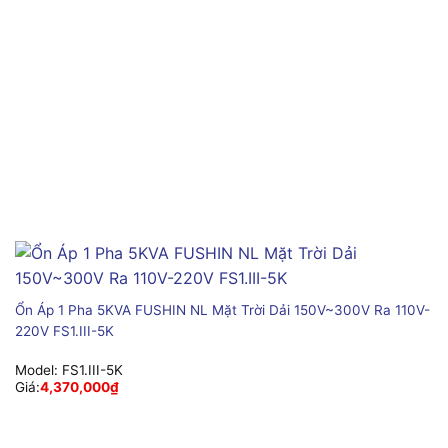
Ổn Áp 1 Pha 5KVA FUSHIN NL Mặt Trời Dải 150V~300V Ra 110V-
220V FS1.III-5K
Model:
FS1.III-5K
Giá:
4,370,000
₫