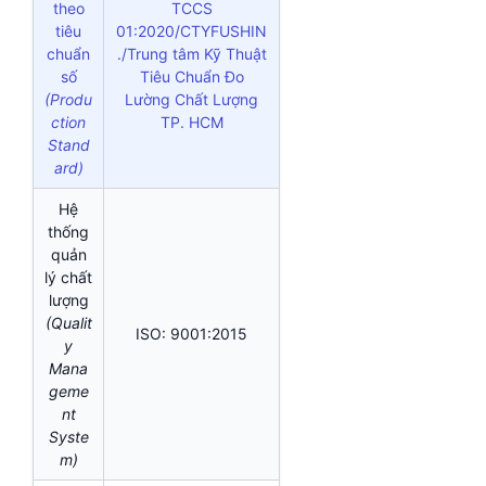
theo
TCCS
tiêu
01:2020/CTYFUSHIN
chuẩn
./Trung tâm Kỹ Thuật
số
Tiêu Chuẩn Đo
(Produ
Lường Chất Lượng
ction
TP. HCM
Stand
ard)
Hệ
thống
quản
lý chất
lượng
(Qualit
ISO: 9001:2015
y
Mana
geme
nt
Syste
m)