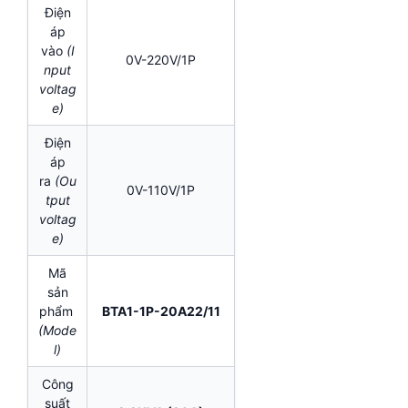
Điện
áp
vào
(I
0V-220V/1P
nput
voltag
e)
Điện
áp
ra
(Ou
0V-110V/1P
tput
voltag
e)
Mã
sản
phẩm
BTA1-1P-20A22/11
(Mode
l)
Công
suất