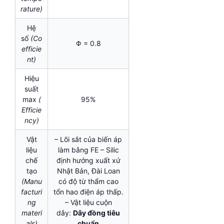
rature)
Hệ
số
(Co
Φ = 0.8
efficie
nt)
Hiệu
suất
max
(
95%
Efficie
ncy)
Vật
– Lõi sắt của biến áp
liệu
làm bằng FE – Silic
chế
định hướng xuất xứ
tạo
Nhật Bản, Đài Loan
(Manu
có độ từ thẩm cao
facturi
tổn hao điện áp thấp.
ng
– Vật liệu cuộn
materi
dây:
Dây đồng tiêu
als)
chuẩn