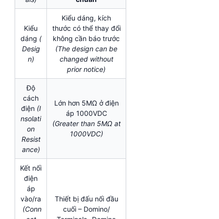
Kiểu dáng, kích
Kiểu
thước có thể thay đổi
dáng
(
không cần báo trước
Desig
(The design can be
n)
changed without
prior notice)
Độ
cách
Lớn hơn 5MΩ ở điện
điện
(I
áp 1000VDC
nsolati
(Greater than 5MΩ at
on
1000VDC)
Resist
ance)
Kết nối
điện
áp
vào/ra
Thiết bị đấu nối đầu
(Conn
cuối – Domino/