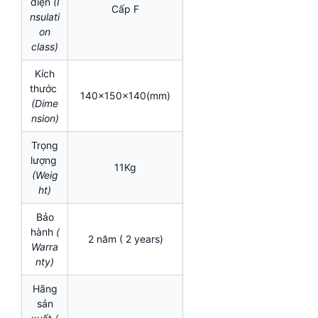
điện
(I
Cấp F
nsulati
on
class)
Kích
thước
140x150x140(mm)
(Dime
nsion)
Trọng
lượng
11Kg
(Weig
ht)
Bảo
hành
(
2 năm ( 2 years)
Warra
nty)
Hãng
sản