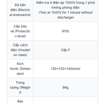
Kiểm tra ở điện áp 1500V trong 1 phút
Độ bền
không phóng điện
điện
(Electric
(Test at 1500V for 1 minute without
al endurance)
discharge)
Cấp bảo
vệ
(Protectio
IP00
n level)
Cấp cách
điện
(I
nsulati
Cấp F
on class)
Kích
thước
(Dimen
120x150x140(mm)
sion)
Trọng
lượng
(Weigh
8Kg
t)
Bảo