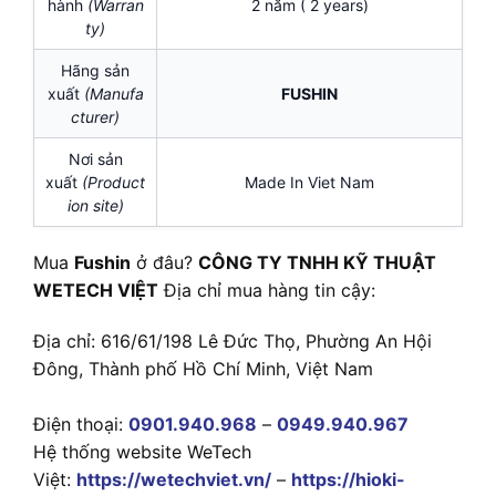
hành
(Warran
2 năm ( 2 years)
ty)
Hãng sản
xuất
(Manufa
FUSHIN
cturer)
Nơi sản
xuất
(Product
Made In Viet Nam
ion site)
Mua
Fushin
ở đâu?
CÔNG TY TNHH KỸ THUẬT
WETECH VIỆT
Địa chỉ mua hàng tin cậy:
Địa chỉ: 616/61/198 Lê Đức Thọ, Phường An Hội
Đông, Thành phố Hồ Chí Minh, Việt Nam
Điện thoại:
0901.940.968
–
0949.940.967
Hệ thống website WeTech
Việt:
https://wetechviet.vn/
–
https://hioki-