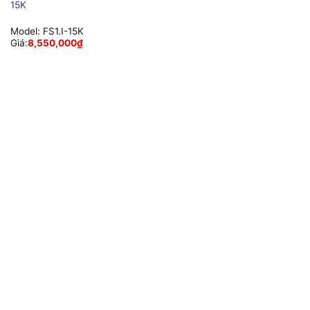
15K
Model:
FS1.I-15K
Giá:
8,550,000
₫