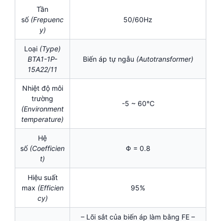
Tần
số
(Frepuenc
50/60Hz
y)
Loại
(Type)
BTA1-1P-
Biến áp tự ngẫu
(Autotransformer)
15A22/11
Nhiệt độ môi
trường
-5 ~ 60℃
(Environment
temperature)
Hệ
số
(Coefficien
Φ = 0.8
t)
Hiệu suất
max
(Efficien
95%
cy)
– Lõi sắt của biến áp làm bằng FE –