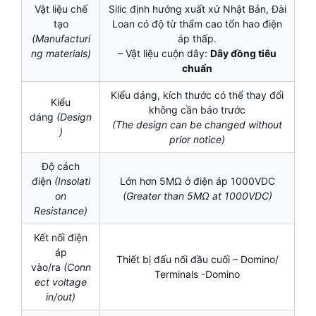
Vật liệu chế
Silic định hướng xuất xứ Nhật Bản, Đài
tạo
Loan có độ từ thẩm cao tổn hao điện
(Manufacturi
áp thấp.
ng materials)
– Vật liệu cuộn dây:
Dây đồng tiêu
chuẩn
Kiểu dáng, kích thước có thể thay đổi
Kiểu
không cần báo trước
dáng
(Design
(The design can be changed without
)
prior notice)
Độ cách
điện
(Insolati
Lớn hơn 5MΩ ở điện áp 1000VDC
on
(Greater than 5MΩ at 1000VDC)
Resistance)
Kết nối điện
áp
Thiết bị đấu nối đầu cuối – Domino/
vào/ra
(Conn
Terminals -Domino
ect voltage
in/out)