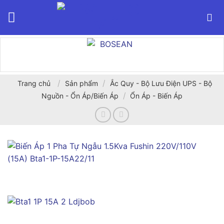
Bỏ
qua
nội
dung
/
/
Trang chủ
Sản phẩm
Ắc Quy - Bộ Lưu Điện UPS - Bộ
/
Nguồn - Ổn Áp/Biến Áp
Ổn Áp - Biến Áp