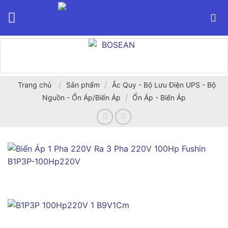
Bỏ
qua
nội
dung
/
/
Trang chủ
Sản phẩm
Ắc Quy - Bộ Lưu Điện UPS - Bộ
/
Nguồn - Ổn Áp/Biến Áp
Ổn Áp - Biến Áp