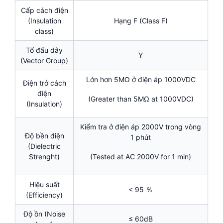
Cấp cách điện
(Insulation
Hạng F (Class F)
class)
Tổ đấu dây
Y
(Vector Group)
Lớn hơn 5MΩ ở điện áp 1000VDC
Điện trở cách
điện
(Greater than 5MΩ at 1000VDC)
(Insulation)
Kiểm tra ở điện áp 2000V trong vòng
Độ bền điện
1 phút
(Dielectric
Strenght)
(Tested at AC 2000V for 1 min)
Hiệu suất
< 95 ％
(Efficiency)
Độ ồn (Noise
≤ 60dB