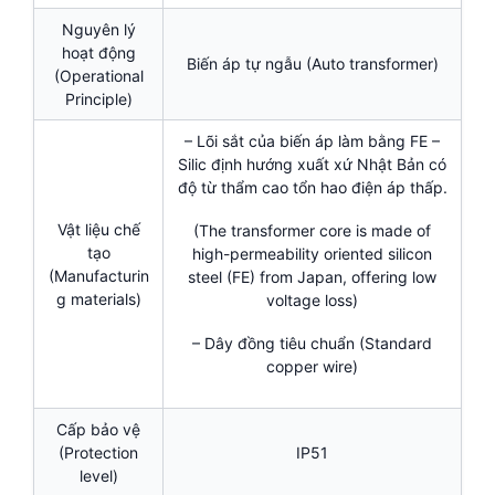
Nguyên lý
hoạt động
Biến áp tự ngẫu (Auto transformer)
(Operational
Principle)
– Lõi sắt của biến áp làm bằng FE –
Silic định hướng xuất xứ Nhật Bản có
độ từ thẩm cao tổn hao điện áp thấp.
Vật liệu chế
(The transformer core is made of
tạo
high-permeability oriented silicon
(Manufacturin
steel (FE) from Japan, offering low
g materials)
voltage loss)
– Dây đồng tiêu chuẩn (Standard
copper wire)
Cấp bảo vệ
(Protection
IP51
level)