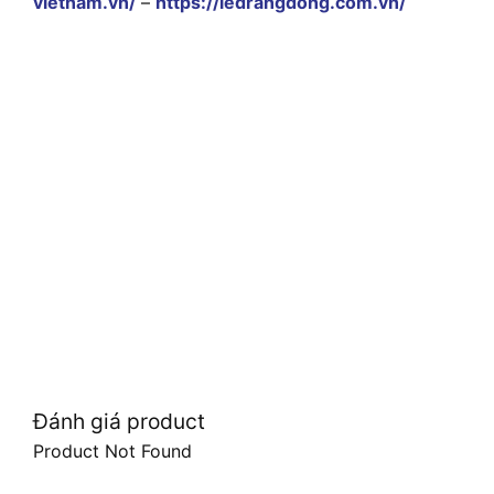
vietnam.vn/
–
https://ledrangdong.com.vn/
Đánh giá product
Product Not Found