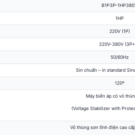
B1P3P-1HP380
1HP
220V (1P)
220V-380V (3P+
50/60Hz
Sin chuẩn – in standard Sin
120º
Máy biến áp có vỏ thù
(Voltage Stabilizer with Prote
Vỏ thùng sơn tĩnh điện cao c