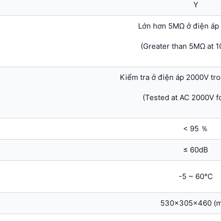
Y
Lớn hơn 5MΩ ở điện á
(Greater than 5MΩ at 
Kiểm tra ở điện áp 2000V tro
(Tested at AC 2000V fo
< 95 ％
≤ 60dB
-5 ~ 60℃
530x305x460 (