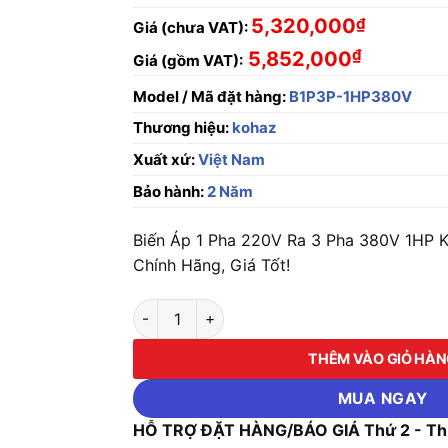
5,320,000
₫
Giá (chưa VAT):
₫
5,852,000
Giá (gồm VAT):
Model / Mã đặt hàng:
B1P3P-1HP380V
Thương hiệu:
kohaz
Xuất xứ:
Việt Nam
Bảo hành:
2 Năm
Biến Áp 1 Pha 220V Ra 3 Pha 380V 1HP
Chính Hãng, Giá Tốt!
Biến Áp 1 Pha 220V Ra 3 Pha 380V 1HP KOH
THÊM VÀO GIỎ HÀ
MUA NGAY
HỖ TRỢ ĐẶT HÀNG/BÁO GIÁ Thứ 2 - Thứ