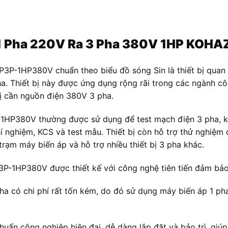
Áp 1 Pha 220V Ra 3 Pha 380V 1HP KO
P-1HP380V chuẩn theo biểu đồ sóng Sin là thiết bị quan t
a. Thiết bị này được ứng dụng rộng rãi trong các ngành c
ị cần nguồn điện 380V 3 pha.
1HP380V thường được sử dụng để test mạch điện 3 pha, kiể
hí nghiệm, KCS và test mẫu. Thiết bị còn hỗ trợ thử nghiệ
rạm máy biến áp và hỗ trợ nhiều thiết bị 3 pha khác.
-1HP380V được thiết kế với công nghệ tiên tiến đảm bảo 
a có chi phí rất tốn kém, do đó sử dụng máy biến áp 1 pha 
chuẩn công nghiệp hiện đại, dễ dàng lắp đặt và bảo trì, giúp