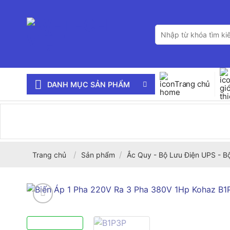
Bỏ
qua
Tìm
nội
kiếm:
dung
Trang chủ
DANH MỤC SẢN PHẨM
/
/
Trang chủ
Sản phẩm
Ắc Quy - Bộ Lưu Điện UPS - B