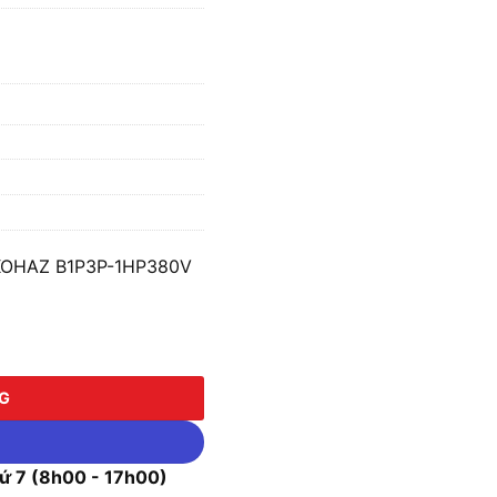
 KOHAZ B1P3P-1HP380V
AZ B1P3P-1HP380V số lượng
NG
 7 (8h00 - 17h00)