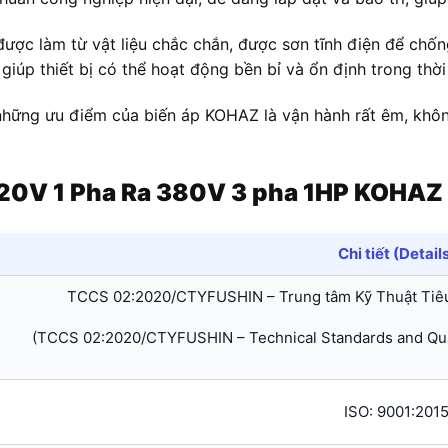
 được làm từ vật liệu chắc chắn, được sơn tĩnh điện để ch
iúp thiết bị có thể hoạt động bền bỉ và ổn định trong thời 
những ưu điểm của biến áp KOHAZ là vận hành rất êm, không
220V 1 Pha Ra 380V 3 pha 1HP KOHA
Chi tiết (Detail
TCCS 02:2020/CTYFUSHIN – Trung tâm Kỹ Thuật Tiê
(TCCS 02:2020/CTYFUSHIN – Technical Standards and Qual
ISO: 9001:201