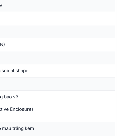
V
N)
usoidal shape
ng bảo vệ
ctive Enclosure)
ấp màu trắng kem