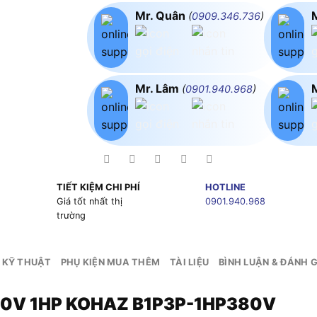
Mr. Quân
(
0909.346.736
)
Mr. Lâm
(
0901.940.968
)
TIẾT KIỆM CHI PHÍ
HOTLINE
g
Giá tốt nhất thị
0901.940.968
trường
 KỸ THUẬT
PHỤ KIỆN MUA THÊM
TÀI LIỆU
BÌNH LUẬN & ĐÁNH G
 380V 1HP KOHAZ B1P3P-1HP380V