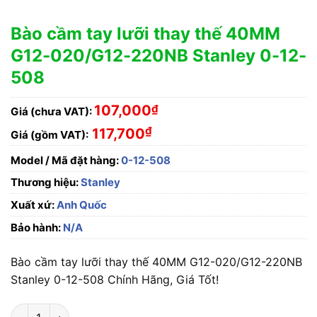
Bào cầm tay lưỡi thay thế 40MM
G12-020/G12-220NB Stanley 0-12-
508
107,000
₫
Giá (chưa VAT):
₫
117,700
Giá (gồm VAT):
Model / Mã đặt hàng:
0-12-508
Thương hiệu:
Stanley
Xuất xứ:
Anh Quốc
Bảo hành:
N/A
Bào cầm tay lưỡi thay thế 40MM G12-020/G12-220NB
Stanley 0-12-508 Chính Hãng, Giá Tốt!
Bào cầm tay lưỡi thay thế 40MM G12-020/G12-220NB Stanley