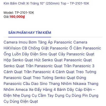
Kìm Bấm Chết Xi Trắng 10″ (250mm) Top – TP-2101-10K
Model:
TP-2101-10K
Giá:
160,000
₫
SẢN PHẨM HAY TÌM KIẾM
Camera Imou
Bơm Tăng Áp Panasonic
Camera
HiKVision
CB Chống Giật Panasonic
Ổ Cắm Panasonic
Ống Luồn Dây Điện Sino
Quạt Cây Panasonic
Quạt
Hộp Senko
Quạt Hút Senko
Quạt Panasonic
Quạt
Senko
Quạt Trần Panasonic
Quạt Trần Panasonic 3
Cánh
Quạt Trần Panasonic 4 Cánh
Quạt Treo Tường
Panasonic
Quạt Treo Tường Senko
Quạt Đứng
Panasonic
Cầu Dao Sino
Thang Nhôm Nikawa
Thang
Nhôm Ameca
Xe Đẩy Hàng 4 Bánh
Dây Cáp Điện –
Điện Nhẹ
Dụng Cụ Cầm Tay
Dụng Cụ Dùng Pin
Dụng
Cụ Dùng Điện
Quạt