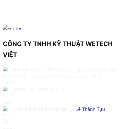
CÔNG TY TNHH KỸ THUẬT WETECH
VIỆT
Địa chỉ:
616/61/198 Lê Đức Thọ, Phường An Hội
Đông, Thành phố Hồ Chí Minh, Việt Nam
GPKD:
Số 0319086629
Chịu trách nhiệm nội dung:
Lê Thành Tựu