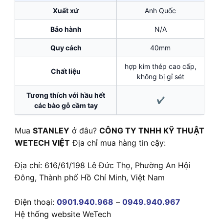
Xuất xứ
Anh Quốc
Bảo hành
N/A
Quy cách
40mm
hợp kim thép cao cấp,
Chất liệu
không bị gỉ sét
Tương thích với hầu hết
✔
các bào gỗ cầm tay
Mua
STANLEY
ở đâu?
CÔNG TY TNHH KỸ THUẬT
WETECH VIỆT
Địa chỉ mua hàng tin cậy:
Địa chỉ: 616/61/198 Lê Đức Thọ, Phường An Hội
Đông, Thành phố Hồ Chí Minh, Việt Nam
Điện thoại:
0901.940.968
–
0949.940.967
Hệ thống website WeTech