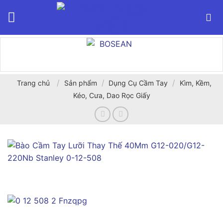
Bỏ
qua
nội
dung
/
/
/
Trang chủ
Sản phẩm
Dụng Cụ Cầm Tay
Kìm, Kềm,
Kéo, Cưa, Dao Rọc Giấy