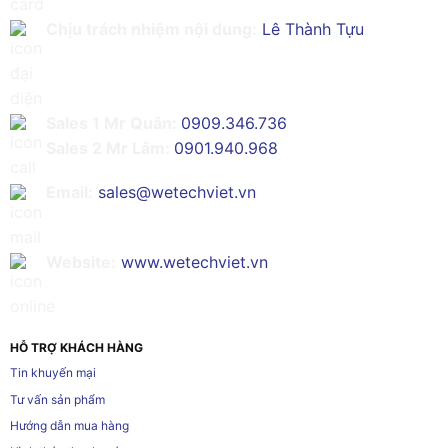
Chịu trách nhiệm nội dung:
Lê Thành Tựu
Sales 1 Mr Quân:
0909.346.736
Sales 2 Mr Lâm:
0901.940.968
Email:
sales@wetechviet.vn
Website:
www.wetechviet.vn
HỖ TRỢ KHÁCH HÀNG
Tin khuyến mại
Tư vấn sản phẩm
Hướng dẫn mua hàng