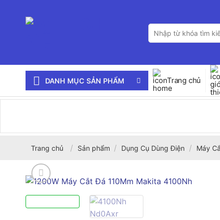
Bỏ
qua
Tìm
nội
kiếm:
dung
Trang chủ
DANH MỤC SẢN PHẨM
/
/
/
Trang chủ
Sản phẩm
Dụng Cụ Dùng Điện
Máy Cắ