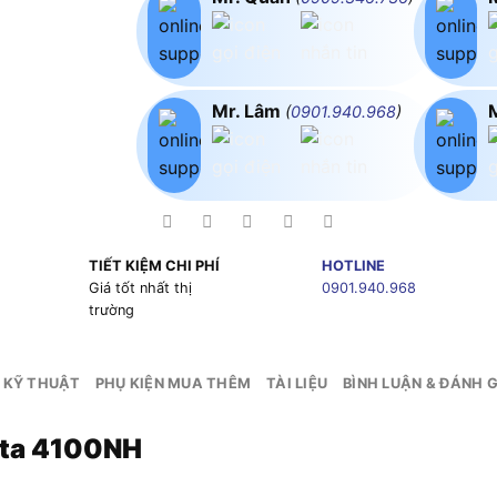
Mr. Lâm
(
0901.940.968
)
TIẾT KIỆM CHI PHÍ
HOTLINE
g
Giá tốt nhất thị
0901.940.968
trường
 KỸ THUẬT
PHỤ KIỆN MUA THÊM
TÀI LIỆU
BÌNH LUẬN & ĐÁNH G
ita 4100NH