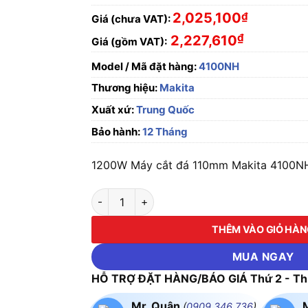
2,025,100
₫
Giá (chưa VAT):
₫
2,227,610
Giá (gồm VAT):
Model / Mã đặt hàng:
4100NH
Thương hiệu:
Makita
Xuất xứ:
Trung Quốc
Bảo hành:
12 Tháng
1200W Máy cắt đá 110mm Makita 4100NH c
1200W Máy cắt đá 110mm Makita 4100NH số
THÊM VÀO GIỎ HÀ
MUA NGAY
HỖ TRỢ ĐẶT HÀNG/BÁO GIÁ Thứ 2 - Thứ
Mr. Quân
(
0909.346.736
)