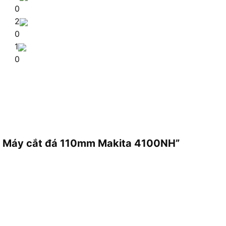
0
2
0
1
0
0W Máy cắt đá 110mm Makita 4100NH”