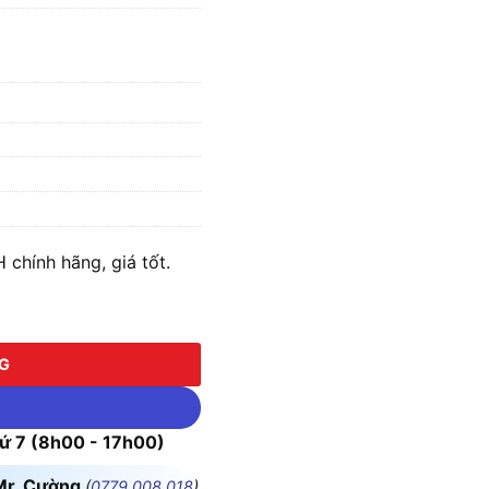
hính hãng, giá tốt.
 lượng
NG
 7 (8h00 - 17h00)
Mr. Cường
(
0779.008.018
)