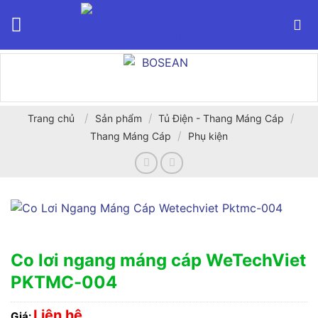
Bỏ
qua
nội
dung
/
/
/
Trang chủ
Sản phẩm
Tủ Điện - Thang Máng Cáp
/
Thang Máng Cáp
Phụ kiện
Co lơi ngang máng cáp WeTechViet
PKTMC-004
Liên hệ
Giá: