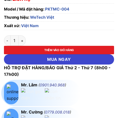
Model / Mã đặt hàng:
PKTMC-004
Thương hiệu:
WeTech Việt
Xuất xứ:
Việt Nam
Co lơi ngang máng cáp WeTechViet PKTMC-004 số lượng
THÊM VÀO GIỎ HÀNG
MUA NGAY
HỖ TRỢ ĐẶT HÀNG/BÁO GIÁ Thứ 2 - Thứ 7 (8h00 -
17h00)
Mr. Lâm
(
0901.940.968
)
Mr. Cường
(
0779.008.018
)