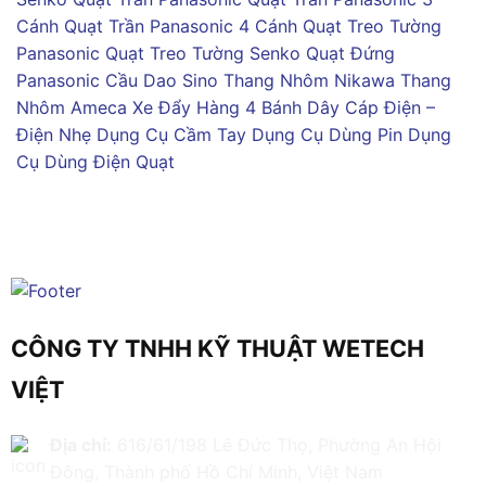
Cánh
Quạt Trần Panasonic 4 Cánh
Quạt Treo Tường
Panasonic
Quạt Treo Tường Senko
Quạt Đứng
Panasonic
Cầu Dao Sino
Thang Nhôm Nikawa
Thang
Nhôm Ameca
Xe Đẩy Hàng 4 Bánh
Dây Cáp Điện –
Điện Nhẹ
Dụng Cụ Cầm Tay
Dụng Cụ Dùng Pin
Dụng
Cụ Dùng Điện
Quạt
CÔNG TY TNHH KỸ THUẬT WETECH
VIỆT
Địa chỉ:
616/61/198 Lê Đức Thọ, Phường An Hội
Đông, Thành phố Hồ Chí Minh, Việt Nam