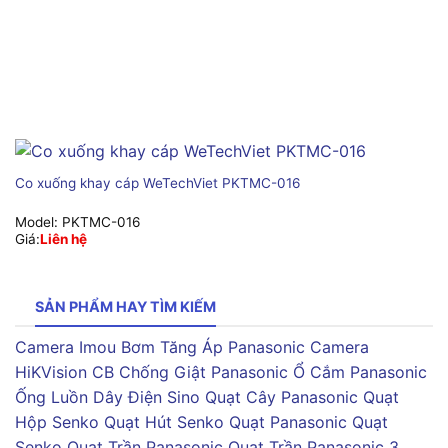
Co xuống khay cáp WeTechViet PKTMC-016
Model:
PKTMC-016
Giá:
Liên hệ
SẢN PHẨM HAY TÌM KIẾM
Camera Imou
Bơm Tăng Áp Panasonic
Camera
HiKVision
CB Chống Giật Panasonic
Ổ Cắm Panasonic
Ống Luồn Dây Điện Sino
Quạt Cây Panasonic
Quạt
Hộp Senko
Quạt Hút Senko
Quạt Panasonic
Quạt
Senko
Quạt Trần Panasonic
Quạt Trần Panasonic 3