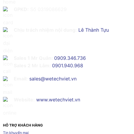
GPKD:
Số 0319086629
Chịu trách nhiệm nội dung:
Lê Thành Tựu
Sales 1 Mr Quân:
0909.346.736
Sales 2 Mr Lâm:
0901.940.968
Email:
sales@wetechviet.vn
Website:
www.wetechviet.vn
HỖ TRỢ KHÁCH HÀNG
Tin khuyến mại