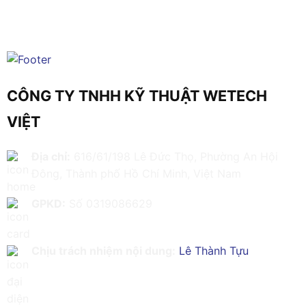
CÔNG TY TNHH KỸ THUẬT WETECH
VIỆT
Địa chỉ:
616/61/198 Lê Đức Thọ, Phường An Hội
Đông, Thành phố Hồ Chí Minh, Việt Nam
GPKD:
Số 0319086629
Chịu trách nhiệm nội dung:
Lê Thành Tựu