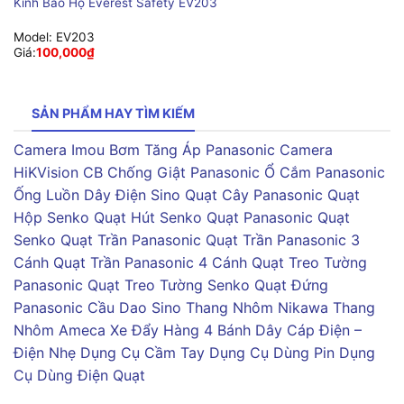
Kính Bảo Hộ Everest Safety EV203
Model:
EV203
Giá:
100,000
₫
SẢN PHẨM HAY TÌM KIẾM
Camera Imou
Bơm Tăng Áp Panasonic
Camera
HiKVision
CB Chống Giật Panasonic
Ổ Cắm Panasonic
Ống Luồn Dây Điện Sino
Quạt Cây Panasonic
Quạt
Hộp Senko
Quạt Hút Senko
Quạt Panasonic
Quạt
Senko
Quạt Trần Panasonic
Quạt Trần Panasonic 3
Cánh
Quạt Trần Panasonic 4 Cánh
Quạt Treo Tường
Panasonic
Quạt Treo Tường Senko
Quạt Đứng
Panasonic
Cầu Dao Sino
Thang Nhôm Nikawa
Thang
Nhôm Ameca
Xe Đẩy Hàng 4 Bánh
Dây Cáp Điện –
Điện Nhẹ
Dụng Cụ Cầm Tay
Dụng Cụ Dùng Pin
Dụng
Cụ Dùng Điện
Quạt