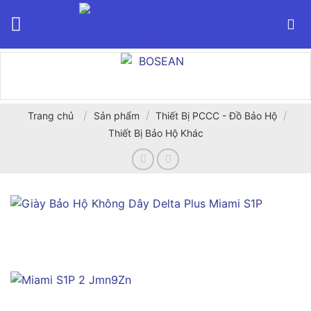
Bỏ
qua
nội
dung
/
/
/
Trang chủ
Sản phẩm
Thiết Bị PCCC - Đồ Bảo Hộ
Thiết Bị Bảo Hộ Khác