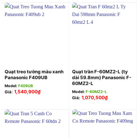
Quạt treo tường màu xanh
Quạt trần F-60MZ2-L (ty
Panasonic F409UB
dài 59.8mm) Panasonic F-
60MZ2-L
Model:
F409UB
1,540,900
₫
Giá:
Model:
F-60MZ2-L
1,070,500
₫
Giá: