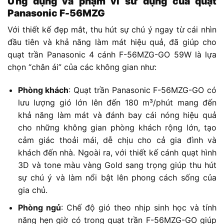
Ứng dụng và phạm vi sử dụng của quạt
Panasonic F-56MZG
Với thiết kế đẹp mắt, thu hút sự chú ý ngay từ cái nhìn
đầu tiên và khả năng làm mát hiệu quả, đã giúp cho
quạt trần Panasonic 4 cánh F-56MZG-GO 59W là lựa
chọn “chân ái” của các không gian như:
Phòng khách
: Quạt trần Panasonic F-56MZG-GO có
lưu lượng gió lớn lên đến 180 m³/phút mang đến
khả năng làm mát và đánh bay cái nóng hiệu quả
cho những không gian phòng khách rộng lớn, tạo
cảm giác thoải mái, dễ chịu cho cả gia đình và
khách đến nhà. Ngoài ra, với thiết kế cánh quạt hình
3D và tone màu vàng Gold sang trọng giúp thu hút
sự chú ý và làm nổi bật lên phong cách sống của
gia chủ.
Phòng ngủ
: Chế độ gió theo nhịp sinh học và tính
năng hẹn giờ có trong quạt trần F-56MZG-GO giúp