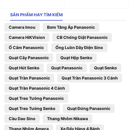
SẢN PHẨM HAY TÌM KIẾM
Camera Imou
Bơm Tăng Áp Panasonic
Camera HiKVision
CB Chống Giật Panasonic
Ổ Cắm Panasonic
Ống Luồn Dây Điện Sino
Quạt Cây Panasonic
Quạt Hộp Senko
Quạt Hút Senko
Quạt Panasonic
Quạt Senko
Quạt Trần Panasonic
Quạt Trần Panasonic 3 Cánh
Quạt Trần Panasonic 4 Cánh
Quạt Treo Tường Panasonic
Quạt Treo Tường Senko
Quạt Đứng Panasonic
Cầu Dao Sino
Thang Nhôm Nikawa
Thang Nhôm Ameca
Xe Đẩy Hàng 4 Bánh