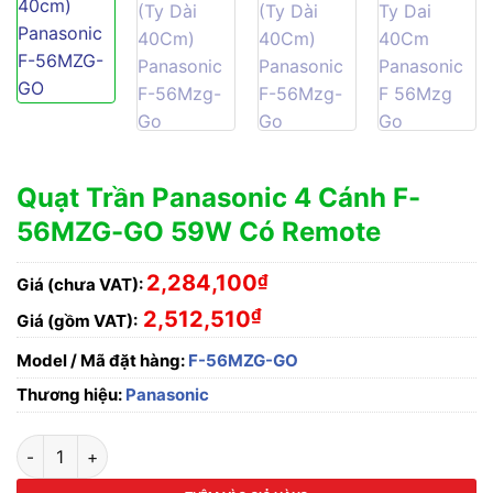
Quạt Trần Panasonic 4 Cánh F-
56MZG-GO 59W Có Remote
2,284,100
₫
Giá (chưa VAT):
₫
2,512,510
Giá (gồm VAT):
Model / Mã đặt hàng:
F-56MZG-GO
Thương hiệu:
Panasonic
Quạt Trần Panasonic 4 Cánh F-56MZG-GO 59W Có Remote số