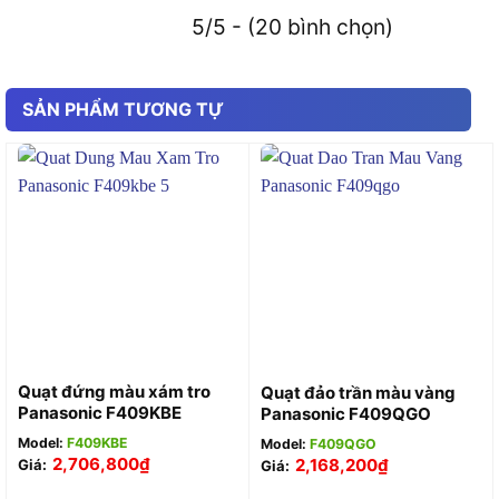
5/5 - (20 bình chọn)
SẢN PHẨM TƯƠNG TỰ
Quạt đứng màu xám tro
Quạt đảo trần màu vàng
Panasonic F409KBE
Panasonic F409QGO
Model:
F409KBE
Model:
F409QGO
2,706,800
₫
2,168,200
₫
Giá:
Giá: