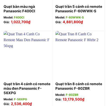
Quạt bàn màu ngà
Quạt trần 5 cánh có remote
Panasonic F400CI
Panasonic F-60WWK-S
Model:
F400CI
Model:
F-60WWK-S
1,022,700
₫
4,881,800
₫
Giá:
Giá:
Quạt trần 4 cánh có remote
Quạt trần 8 cánh có remote
màu đen Panasonic F-
Panasonic F-80ZBR
56XPG
Model:
F-80ZBR
13,179,500
₫
Model:
F-56XPG
Giá:
2,536,400
₫
Giá: