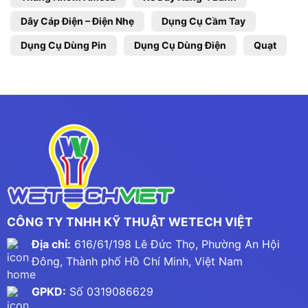
Dây Cáp Điện – Điện Nhẹ
Dụng Cụ Cầm Tay
Dụng Cụ Dùng Pin
Dụng Cụ Dùng Điện
Quạt
CÔNG TY TNHH KỸ THUẬT WETECH VIỆT
Địa chỉ:
616/61/198 Lê Đức Thọ, Phường An Hội
Đông, Thành phố Hồ Chí Minh, Việt Nam
GPKD:
Số 0319086629