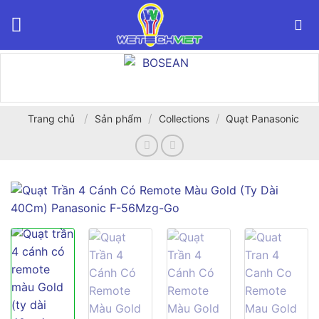
Bỏ
qua
nội
dung
/
/
/
Trang chủ
Sản phẩm
Collections
Quạt Panasonic