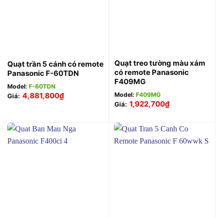
Quạt treo tường màu xám
Quạt trần 5 cánh có remote
có remote Panasonic
Panasonic F-60TDN
F409MG
Model:
F-60TDN
4,881,800
₫
Model:
F409MG
Giá:
1,922,700
₫
Giá: