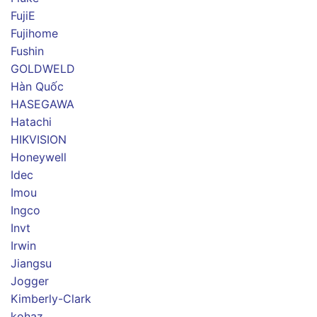
FujiE
Fujihome
Fushin
GOLDWELD
Hàn Quốc
HASEGAWA
Hatachi
HIKVISION
Honeywell
Idec
Imou
Ingco
Invt
Irwin
Jiangsu
Jogger
Kimberly-Clark
kohaz