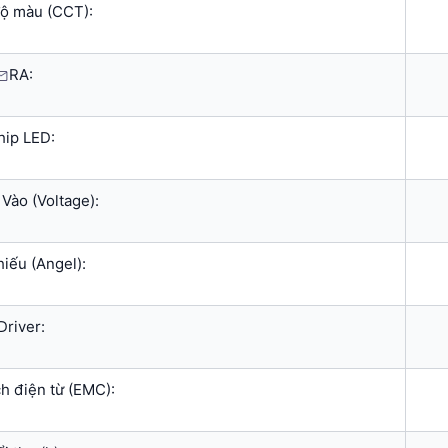
độ màu (CCT):
RA:
hip LED:
Vào (Voltage):
iếu (Angel):
Driver:
h điện từ (EMC):