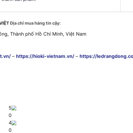
VIỆT
Địa chỉ mua hàng tin cậy:
ông, Thành phố Hồ Chí Minh, Việt Nam
t.vn/
–
https://hioki-vietnam.vn/
–
https://ledrangdong.c
5
0
4
0