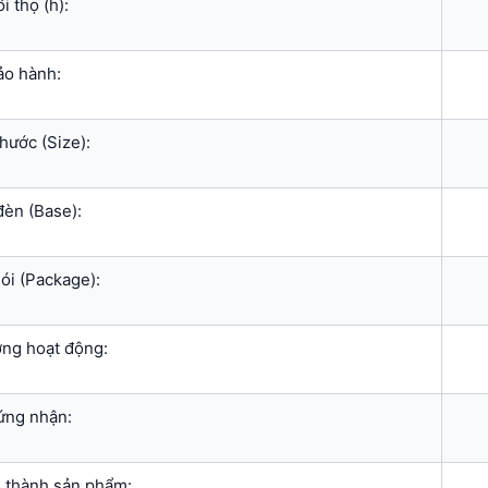
i thọ (h):
ảo hành:
hước (Size):
đèn (Base):
ói (Package):
ờng hoạt động:
ứng nhận:
u thành sản phẩm: