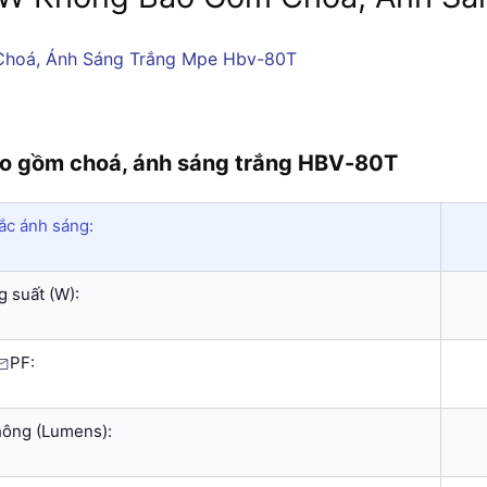
o gồm choá, ánh sáng trắng HBV-80T
ắc ánh sáng:
 suất (W):
PF:
hông (Lumens):