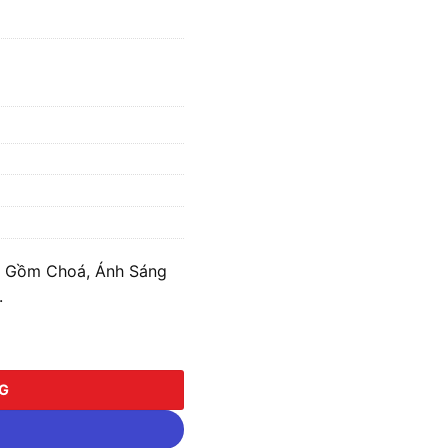
 Gồm Choá, Ánh Sáng
.
 Choá, Ánh Sáng Trắng MPE HBV-80T số lượng
NG