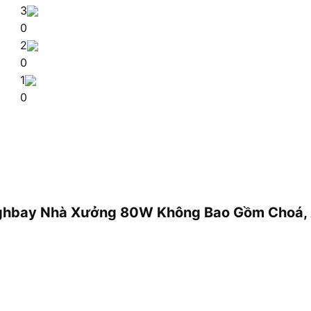
3
0
2
0
1
0
 Highbay Nhà Xưởng 80W Không Bao Gồm Choá