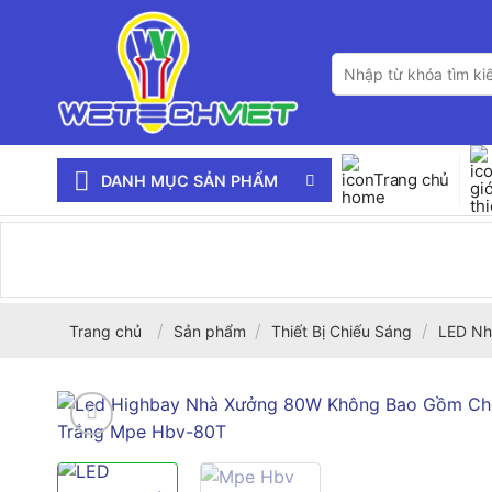
Bỏ
qua
Tìm
nội
kiếm:
dung
Trang chủ
DANH MỤC SẢN PHẨM
/
/
/
Trang chủ
Sản phẩm
Thiết Bị Chiếu Sáng
LED Nh