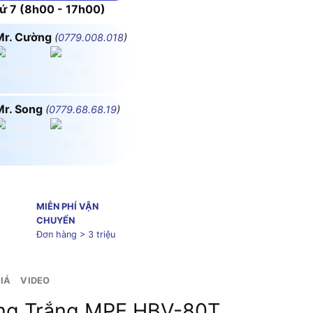
 7 (8h00 - 17h00)
Mr. Cường
(
0779.008.018
)
Mr. Song
(
0779.68.68.19
)
MIỄN PHÍ VẬN
CHUYỂN
Đơn hàng > 3 triệu
IÁ
VIDEO
ng Trắng MPE HBV-80T