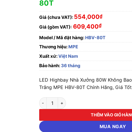
80T
554,000
₫
Giá (chưa VAT):
₫
609,400
Giá (gồm VAT):
Model / Mã đặt hàng:
HBV-80T
Thương hiệu:
MPE
Xuất xứ:
Việt Nam
Bảo hành:
36 tháng
LED Highbay Nhà Xưởng 80W Không Bao
Trắng MPE HBV-80T Chính Hãng, Giá Tốt
LED Highbay Nhà Xưởng 80W Không Bao Gồm
THÊM VÀO GIỎ HÀ
MUA NGAY