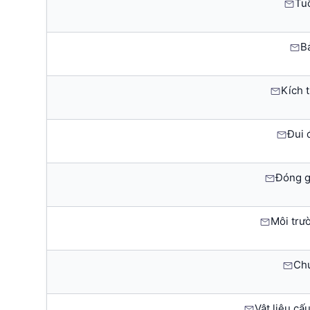
Tuổ
B
Kích t
Đui 
Đóng g
Môi trư
Ch
Vật liệu cấ