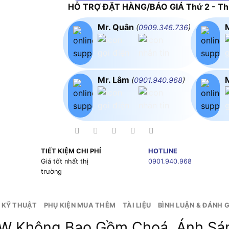
HỖ TRỢ ĐẶT HÀNG/BÁO GIÁ Thứ 2 - Thứ
Mr. Quân
(
0909.346.736
)
Mr. Lâm
(
0901.940.968
)
TIẾT KIỆM CHI PHÍ
HOTLINE
g
Giá tốt nhất thị
0901.940.968
trường
 KỸ THUẬT
PHỤ KIỆN MUA THÊM
TÀI LIỆU
BÌNH LUẬN & ĐÁNH G
0W Không Bao Gồm Choá, Ánh Sá