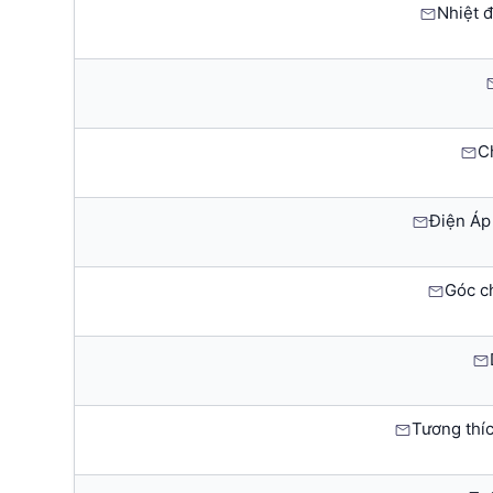
Nhiệt 
C
Điện Áp 
Góc ch
Tương thíc