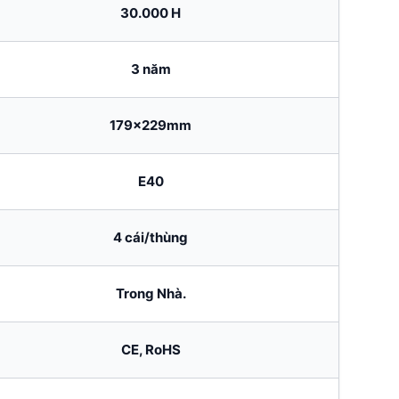
30.000 H
3 năm
179x229mm
E40
4 cái/thùng
Trong Nhà.
CE, RoHS