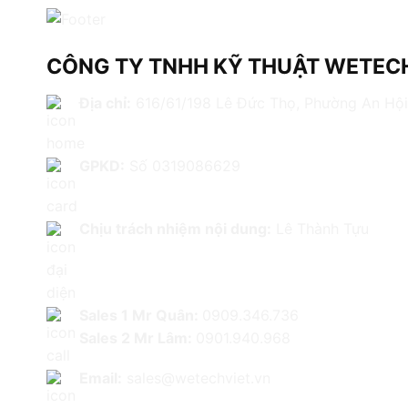
CÔNG TY TNHH KỸ THUẬT WETECH
Địa chỉ:
616/61/198 Lê Đức Thọ, Phường An Hội
GPKD:
Số 0319086629
Chịu trách nhiệm nội dung:
Lê Thành Tựu
Sales 1 Mr Quân:
0909.346.736
Sales 2 Mr Lâm:
0901.940.968
Email:
sales@wetechviet.vn