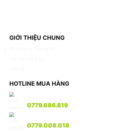
GIỚI THIỆU CHUNG
Về công ty chúng tôi
Tin tức công ty
Liên hệ
HOTLINE MUA HÀNG
Mr. Song
0779.686.819
Mr. Cường
0779.008.018