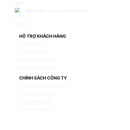
Website:
www.wetechviet.vn
HỖ TRỢ KHÁCH HÀNG
Tin khuyến mại
Tư vấn sản phẩm
Hướng dẫn mua hàng
Hình thức thanh toán
CHÍNH SÁCH CÔNG TY
Chính sách bảo hành, đổi trả
Chính sách giao nhận
Chính sách bảo mật
Điều khoản sử dụng