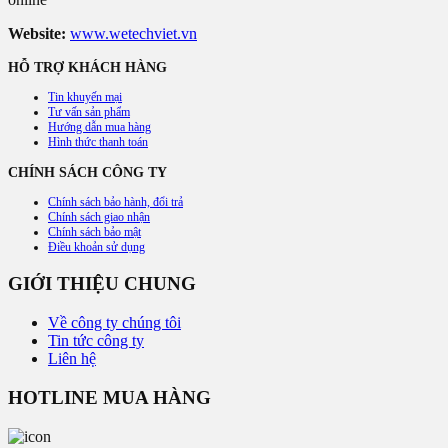
Website:
www.wetechviet.vn
HỖ TRỢ KHÁCH HÀNG
Tin khuyến mại
Tư vấn sản phẩm
Hướng dẫn mua hàng
Hình thức thanh toán
CHÍNH SÁCH CÔNG TY
Chính sách bảo hành, đổi trả
Chính sách giao nhận
Chính sách bảo mật
Điều khoản sử dụng
GIỚI THIỆU CHUNG
Về công ty chúng tôi
Tin tức công ty
Liên hệ
HOTLINE MUA HÀNG