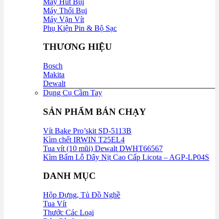
Máy Hút Bụi
Máy Thổi Bụi
Máy Vặn Vít
Phụ Kiện Pin & Bộ Sạc
THƯƠNG HIỆU
Bosch
Makita
Dewalt
Dụng Cụ Cầm Tay
SẢN PHẨM BÁN CHẠY
Vít Bake Pro’skit SD-5113B
Kìm chết IRWIN T25EL4
Tua vít (10 mũi) Dewalt DWHT66567
Kìm Bấm Lỗ Dây Nịt Cao Cấp Licota – AGP-LP04S
DANH MỤC
Hộp Đựng, Tủ Đồ Nghề
Tua Vít
Thước Các Loại