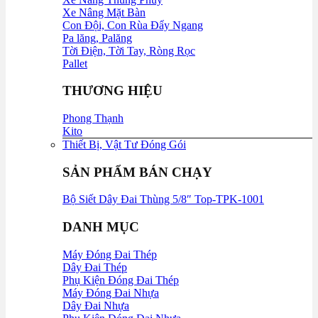
Xe Nâng Mặt Bàn
Con Đội, Con Rùa Đẩy Ngang
Pa lăng, Palăng
Tời Điện, Tời Tay, Ròng Rọc
Pallet
THƯƠNG HIỆU
Phong Thạnh
Kito
Thiết Bị, Vật Tư Đóng Gói
SẢN PHẨM BÁN CHẠY
Bộ Siết Dây Đai Thùng 5/8″ Top-TPK-1001
DANH MỤC
Máy Đóng Đai Thép
Dây Đai Thép
Phụ Kiện Đóng Đai Thép
Máy Đóng Đai Nhựa
Dây Đai Nhựa