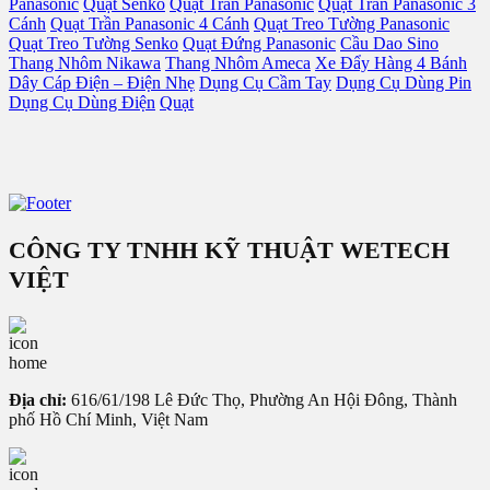
Panasonic
Quạt Senko
Quạt Trần Panasonic
Quạt Trần Panasonic 3
Cánh
Quạt Trần Panasonic 4 Cánh
Quạt Treo Tường Panasonic
Quạt Treo Tường Senko
Quạt Đứng Panasonic
Cầu Dao Sino
Thang Nhôm Nikawa
Thang Nhôm Ameca
Xe Đẩy Hàng 4 Bánh
Dây Cáp Điện – Điện Nhẹ
Dụng Cụ Cầm Tay
Dụng Cụ Dùng Pin
Dụng Cụ Dùng Điện
Quạt
CÔNG TY TNHH KỸ THUẬT WETECH
VIỆT
Địa chỉ:
616/61/198 Lê Đức Thọ, Phường An Hội Đông, Thành
phố Hồ Chí Minh, Việt Nam