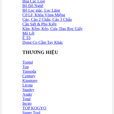
Búa Các Loại
Bộ Đồ Nghề
Bộ Lục giác, Lục Lăng
Cờ Lê, Khóa Vòng Miệng
Cảo, Cảo 2 Chấu, Cảo 3 Chấu
Cần Siết & Phụ Kiện
Kìm, Kềm, Kéo, Cưa, Dao Rọc Giấy
Mỏ Lết
Ê Tô
Dụng Cụ Cầm Tay Khác
THƯƠNG HIỆU
Toptul
Top
Tunsoda
Century
Kingtony
Licota
Stanley
Asaki
Total
Incgo
TOP KOGYO
Super Tool