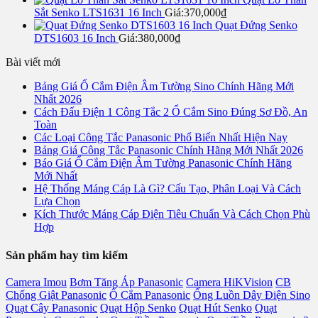
Sắt Senko LTS1631 16 Inch
Giá:
370,000
₫
Quạt Đứng Senko
DTS1603 16 Inch
Giá:
380,000
₫
Bài viết mới
Bảng Giá Ổ Cắm Điện Âm Tường Sino Chính Hãng Mới
Nhất 2026
Cách Đấu Điện 1 Công Tắc 2 Ổ Cắm Sino Đúng Sơ Đồ, An
Toàn
Các Loại Công Tắc Panasonic Phổ Biến Nhất Hiện Nay
Bảng Giá Công Tắc Panasonic Chính Hãng Mới Nhất 2026
Báo Giá Ổ Cắm Điện Âm Tường Panasonic Chính Hãng
Mới Nhất
Hệ Thống Máng Cáp Là Gì? Cấu Tạo, Phân Loại Và Cách
Lựa Chọn
Kích Thước Máng Cáp Điện Tiêu Chuẩn Và Cách Chọn Phù
Hợp
Sản phẩm hay tìm kiếm
Camera Imou
Bơm Tăng Áp Panasonic
Camera HiKVision
CB
Chống Giật Panasonic
Ổ Cắm Panasonic
Ống Luồn Dây Điện Sino
Quạt Cây Panasonic
Quạt Hộp Senko
Quạt Hút Senko
Quạt