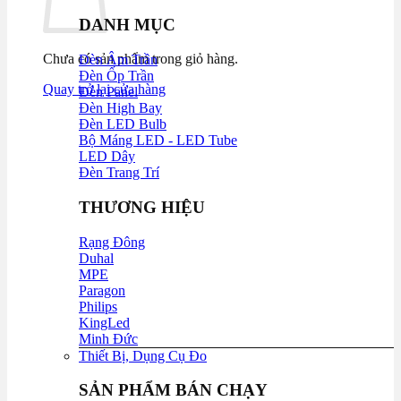
DANH MỤC
Chưa có sản phẩm trong giỏ hàng.
Đèn Âm Trần
Đèn Ốp Trần
Quay trở lại cửa hàng
Đèn Panel
Đèn High Bay
Đèn LED Bulb
Bộ Máng LED - LED Tube
LED Dây
Đèn Trang Trí
THƯƠNG HIỆU
Rạng Đông
Duhal
MPE
Paragon
Philips
KingLed
Minh Đức
Thiết Bị, Dụng Cụ Đo
SẢN PHẨM BÁN CHẠY