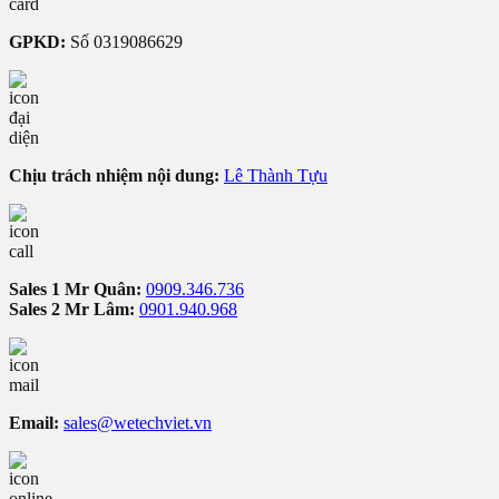
GPKD:
Số 0319086629
Chịu trách nhiệm nội dung:
Lê Thành Tựu
Sales 1 Mr Quân:
0909.346.736
Sales 2 Mr Lâm:
0901.940.968
Email:
sales@wetechviet.vn