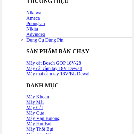
THƯƠNG HIỆU
Nikawa
Ameca
Poongsan
Nikita
Advindeq
Dụng Cụ Dùng Pin
SẢN PHẨM BÁN CHẠY
Máy cắt Bosch GOP 18V-28
Máy cắt cầm tay 18V Dewalt
Máy mài cầm tay 18V/BL Dewalt
DANH MỤC
Máy Khoan
Máy Mài
Máy Cắt
Máy Cưa
Máy Vặn Bulong
Máy Hút Bụi
Máy Thổi Bụi