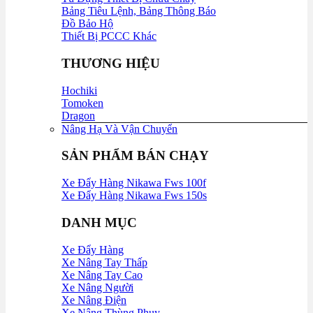
Bảng Tiêu Lệnh, Bảng Thông Báo
Đồ Bảo Hộ
Thiết Bị PCCC Khác
THƯƠNG HIỆU
Hochiki
Tomoken
Dragon
Nâng Hạ Và Vận Chuyển
SẢN PHẨM BÁN CHẠY
Xe Đẩy Hàng Nikawa Fws 100f
Xe Đẩy Hàng Nikawa Fws 150s
DANH MỤC
Xe Đẩy Hàng
Xe Nâng Tay Thấp
Xe Nâng Tay Cao
Xe Nâng Người
Xe Nâng Điện
Xe Nâng Thùng Phuy