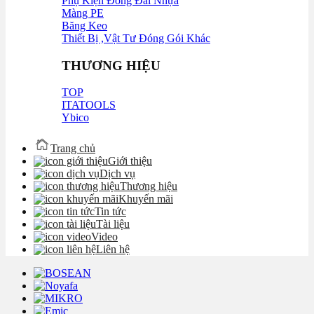
Phụ Kiện Đóng Đai Nhựa
Màng PE
Băng Keo
Thiết Bị ,Vật Tư Đóng Gói Khác
THƯƠNG HIỆU
TOP
ITATOOLS
Ybico
Trang chủ
Giới thiệu
Dịch vụ
Thương hiệu
Khuyến mãi
Tin tức
Tài liệu
Video
Liên hệ