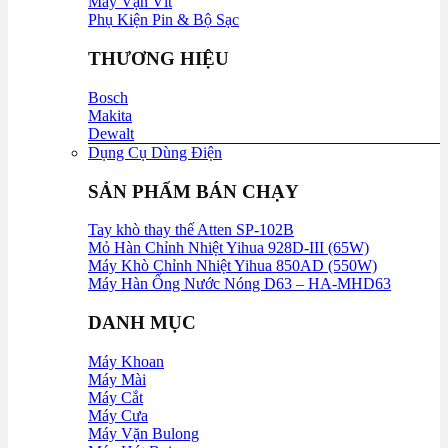
Máy Vặn Vít
Phụ Kiện Pin & Bộ Sạc
THƯƠNG HIỆU
Bosch
Makita
Dewalt
Dụng Cụ Dùng Điện
SẢN PHẨM BÁN CHẠY
Tay khò thay thế Atten SP-102B
Mỏ Hàn Chỉnh Nhiệt Yihua 928D-III (65W)
Máy Khò Chỉnh Nhiệt Yihua 850AD (550W)
Máy Hàn Ống Nước Nóng D63 – HA-MHD63
DANH MỤC
Máy Khoan
Máy Mài
Máy Cắt
Máy Cưa
Máy Vặn Bulong