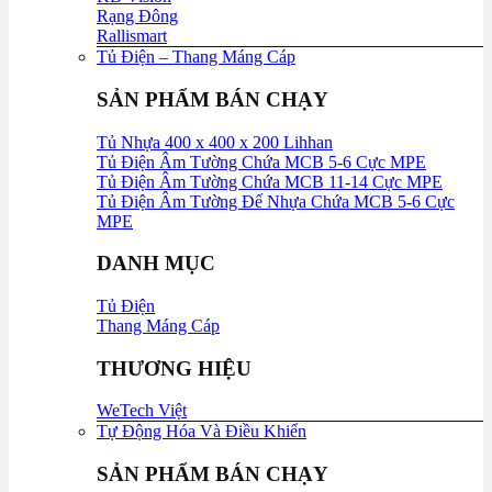
Rạng Đông
Rallismart
Tủ Điện – Thang Máng Cáp
SẢN PHẨM BÁN CHẠY
Tủ Nhựa 400 x 400 x 200 Lihhan
Tủ Điện Âm Tường Chứa MCB 5-6 Cực MPE
Tủ Điện Âm Tường Chứa MCB 11-14 Cực MPE
Tủ Điện Âm Tường Đế Nhựa Chứa MCB 5-6 Cực
MPE
DANH MỤC
Tủ Điện
Thang Máng Cáp
THƯƠNG HIỆU
WeTech Việt
Tự Động Hóa Và Điều Khiển
SẢN PHẨM BÁN CHẠY