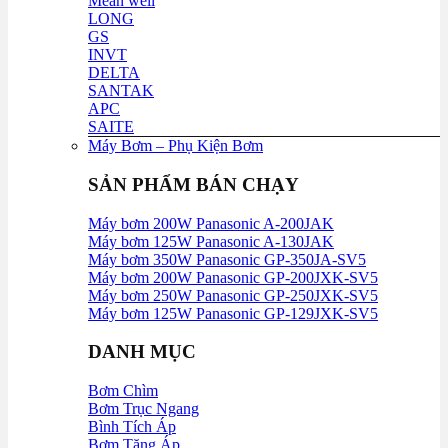
Mean well
LONG
GS
INVT
DELTA
SANTAK
APC
SAITE
Máy Bơm – Phụ Kiện Bơm
SẢN PHẨM BÁN CHẠY
Máy bơm 200W Panasonic A-200JAK
Máy bơm 125W Panasonic A-130JAK
Máy bơm 350W Panasonic GP-350JA-SV5
Máy bơm 200W Panasonic GP-200JXK-SV5
Máy bơm 250W Panasonic GP-250JXK-SV5
Máy bơm 125W Panasonic GP-129JXK-SV5
DANH MỤC
Bơm Chìm
Bơm Trục Ngang
Bình Tích Áp
Bơm Tăng Áp