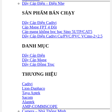
Dây Cáp Điện – Điện Nhẹ
SẢN PHẨM BÁN CHẠY
Dây Cáp Điện Cadivi
Cáp Mạng FPT 4 Đôi
Cáp mạng không bọc bạc Sino 5UTP/CAT5
Dây Cáp Điện Cadivi Cu/PVC/PVC VCmo-2×2.5
DANH MỤC
Dây Cáp Điện
Dây Cáp Mạng
Dây Cáp Đồng Trục
THƯƠNG HIỆU
Cadivi
Lion-Daphaco
Taya Aptek
Sacom
Alantek
AMP-COMMSCOPE
Camera – Nhà Thông Minh