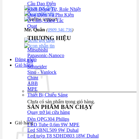
Cầu Dao Điện
Khởi Động Từ, Role Nhiệt
Ống Điện Và Phụ Kiện
Ổ Cắm, Công Tắc
Quạt
Mr. Quân
(
0909.346.736
)
THƯƠNG HIỆU
Mitsubishi
Panasonic-Nanoco
Đăng nhập
LS
Giỏ hàng
Schneider
Sino - Vanlock
Chint
ABB
MPE
Thiết Bị Chiếu Sáng
Chưa có sản phẩm trong giỏ hàng.
SẢN PHẨM BÁN CHẠY
Quay trở lại cửa hàng
Đèn QPG304 Philips
Giỏ hàng
LED Tube 0.6m 9W MPE
Led SBNL509 9W Duhal
Led tuýp T8 SDHD803 18W Duhal