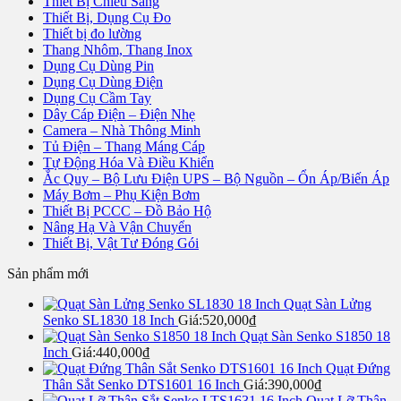
Thiết Bị Chiếu Sáng
Thiết Bị, Dụng Cụ Đo
Thiết bị đo lường
Thang Nhôm, Thang Inox
Dụng Cụ Dùng Pin
Dụng Cụ Dùng Điện
Dụng Cụ Cầm Tay
Dây Cáp Điện – Điện Nhẹ
Camera – Nhà Thông Minh
Tủ Điện – Thang Máng Cáp
Tự Động Hóa Và Điều Khiển
Ắc Quy – Bộ Lưu Điện UPS – Bộ Nguồn – Ổn Áp/Biến Áp
Máy Bơm – Phụ Kiện Bơm
Thiết Bị PCCC – Đồ Bảo Hộ
Nâng Hạ Và Vận Chuyển
Thiết Bị, Vật Tư Đóng Gói
Sản phẩm mới
Quạt Sàn Lửng
Senko SL1830 18 Inch
Giá:
520,000
₫
Quạt Sàn Senko S1850 18
Inch
Giá:
440,000
₫
Quạt Đứng
Thân Sắt Senko DTS1601 16 Inch
Giá:
390,000
₫
Quạt Lỡ Thân