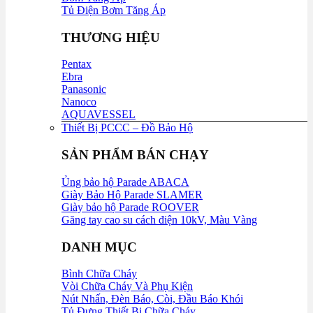
Tủ Điện Bơm Tăng Áp
THƯƠNG HIỆU
Pentax
Ebra
Panasonic
Nanoco
AQUAVESSEL
Thiết Bị PCCC – Đồ Bảo Hộ
SẢN PHẨM BÁN CHẠY
Ủng bảo hộ Parade ABACA
Giày Bảo Hộ Parade SLAMER
Giày bảo hộ Parade ROOVER
Găng tay cao su cách điện 10kV, Màu Vàng
DANH MỤC
Bình Chữa Cháy
Vòi Chữa Cháy Và Phụ Kiện
Nút Nhấn, Đèn Báo, Còi, Đầu Báo Khói
Tủ Đựng Thiết Bị Chữa Cháy