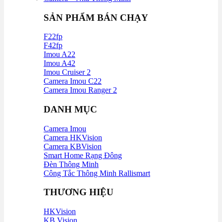
SẢN PHẨM BÁN CHẠY
F22fp
F42fp
Imou A22
Imou A42
Imou Cruiser 2
Camera Imou C22
Camera Imou Ranger 2
DANH MỤC
Camera Imou
Camera HKVision
Camera KBVision
Smart Home Rạng Đông
Đèn Thông Minh
Công Tắc Thông Minh Rallismart
THƯƠNG HIỆU
HKVision
KB Vision