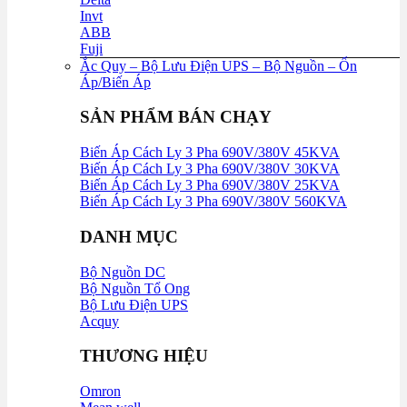
Invt
ABB
Fuji
Ắc Quy – Bộ Lưu Điện UPS – Bộ Nguồn – Ổn
Áp/Biến Áp
SẢN PHẨM BÁN CHẠY
Biến Áp Cách Ly 3 Pha 690V/380V 45KVA
Biến Áp Cách Ly 3 Pha 690V/380V 30KVA
Biến Áp Cách Ly 3 Pha 690V/380V 25KVA
Biến Áp Cách Ly 3 Pha 690V/380V 560KVA
DANH MỤC
Bộ Nguồn DC
Bộ Nguồn Tổ Ong
Bộ Lưu Điện UPS
Acquy
THƯƠNG HIỆU
Omron