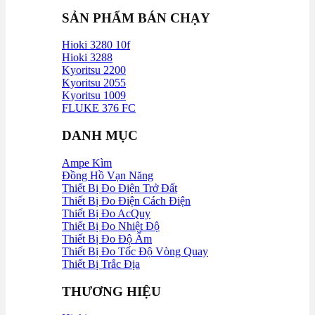
SẢN PHẨM BÁN CHẠY
Hioki 3280 10f
Hioki 3288
Kyoritsu 2200
Kyoritsu 2055
Kyoritsu 1009
FLUKE 376 FC
DANH MỤC
Ampe Kìm
Đồng Hồ Vạn Năng
Thiết Bị Đo Điện Trở Đất
Thiết Bị Đo Điện Cách Điện
Thiết Bị Đo AcQuy
Thiết Bị Đo Nhiệt Độ
Thiết Bị Đo Độ Ẩm
Thiết Bị Đo Tốc Độ Vòng Quay
Thiết Bị Trắc Địa
THƯƠNG HIỆU