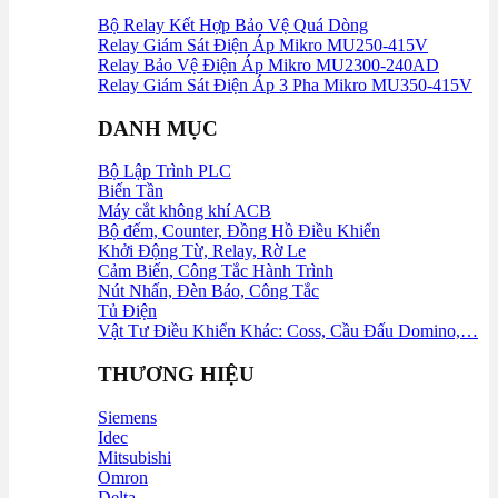
Bộ Relay Kết Hợp Bảo Vệ Quá Dòng
Relay Giám Sát Điện Áp Mikro MU250‑415V
Relay Bảo Vệ Điện Áp Mikro MU2300-240AD
Relay Giám Sát Điện Áp 3 Pha Mikro MU350-415V
DANH MỤC
Bộ Lập Trình PLC
Biến Tần
Máy cắt không khí ACB
Bộ đếm, Counter, Đồng Hồ Điều Khiển
Khởi Động Từ, Relay, Rờ Le
Cảm Biến, Công Tắc Hành Trình
Nút Nhấn, Đèn Báo, Công Tắc
Tủ Điện
Vật Tư Điều Khiển Khác: Coss, Cầu Đấu Domino,…
THƯƠNG HIỆU
Siemens
Idec
Mitsubishi
Omron
Delta