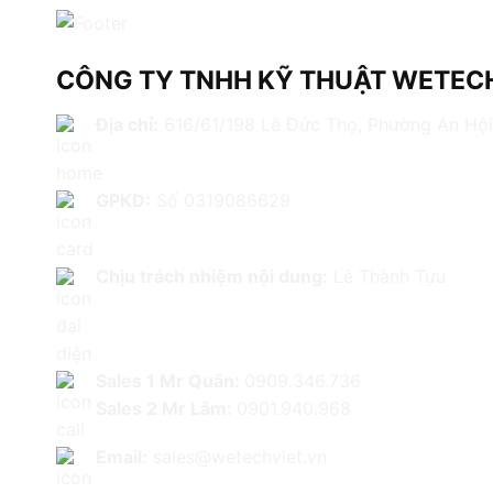
CÔNG TY TNHH KỸ THUẬT WETECH
Địa chỉ:
616/61/198 Lê Đức Thọ, Phường An Hội
GPKD:
Số 0319086629
Chịu trách nhiệm nội dung:
Lê Thành Tựu
Sales 1 Mr Quân:
0909.346.736
Sales 2 Mr Lâm:
0901.940.968
Email:
sales@wetechviet.vn