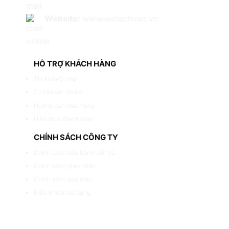
Website:
www.wetechviet.vn
HỖ TRỢ KHÁCH HÀNG
Tin khuyến mại
Tư vấn sản phẩm
Hướng dẫn mua hàng
Hình thức thanh toán
CHÍNH SÁCH CÔNG TY
Chính sách bảo hành, đổi trả
Chính sách giao nhận
Chính sách bảo mật
Điều khoản sử dụng