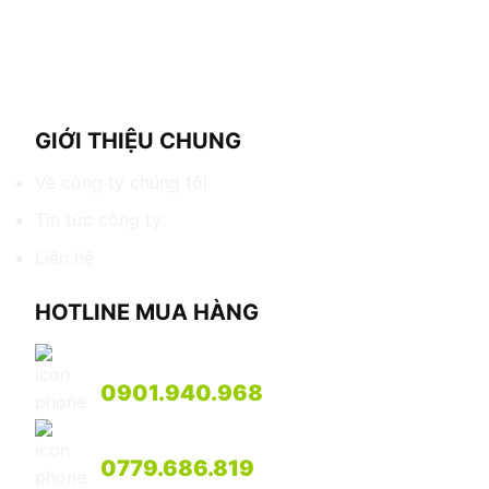
GIỚI THIỆU CHUNG
Về công ty chúng tôi
Tin tức công ty
Liên hệ
HOTLINE MUA HÀNG
Mr Lâm
0901.940.968
Mr. Song
0779.686.819