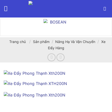
Bỏ
qua
nội
dung
/
/
/
Trang chủ
Sản phẩm
Nâng Hạ Và Vận Chuyển
Xe
Đẩy Hàng