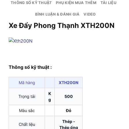
THÔNG SỐ KỸ THUẬT
PHỤ KIỆN MUA THÊM
TÀI LIỆU
BÌNH LUẬN & ĐÁNH GIÁ
VIDEO
Xe Đẩy Phong Thạnh XTH200N
Thông số kỹ thuật :
Mã hàng
XTH200N
K
Trọng tải
500
g
Màu sắc
Đỏ
Thép -
Chất liệu
Thép ống