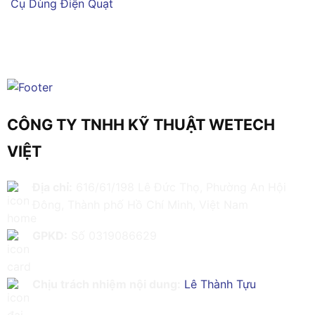
Cụ Dùng Điện
Quạt
CÔNG TY TNHH KỸ THUẬT WETECH
VIỆT
Địa chỉ:
616/61/198 Lê Đức Thọ, Phường An Hội
Đông, Thành phố Hồ Chí Minh, Việt Nam
GPKD:
Số 0319086629
Chịu trách nhiệm nội dung:
Lê Thành Tựu