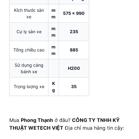
Kích thước sàn
m
575 x 990
xe
m
m
Cự ly sàn xe
235
m
m
Tổng chiều cao
885
m
Sử dụng càng
H200
bánh xe
K
Trọng lượng xe
35
g
Mua
Phong Thạnh
ở đâu?
CÔNG TY TNHH KỸ
THUẬT WETECH VIỆT
Địa chỉ mua hàng tin cậy: