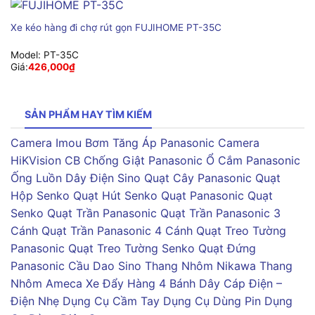
Xe kéo hàng đi chợ rút gọn FUJIHOME PT-35C
Model:
PT-35C
Giá:
426,000
₫
SẢN PHẨM HAY TÌM KIẾM
Camera Imou
Bơm Tăng Áp Panasonic
Camera
HiKVision
CB Chống Giật Panasonic
Ổ Cắm Panasonic
Ống Luồn Dây Điện Sino
Quạt Cây Panasonic
Quạt
Hộp Senko
Quạt Hút Senko
Quạt Panasonic
Quạt
Senko
Quạt Trần Panasonic
Quạt Trần Panasonic 3
Cánh
Quạt Trần Panasonic 4 Cánh
Quạt Treo Tường
Panasonic
Quạt Treo Tường Senko
Quạt Đứng
Panasonic
Cầu Dao Sino
Thang Nhôm Nikawa
Thang
Nhôm Ameca
Xe Đẩy Hàng 4 Bánh
Dây Cáp Điện –
Điện Nhẹ
Dụng Cụ Cầm Tay
Dụng Cụ Dùng Pin
Dụng