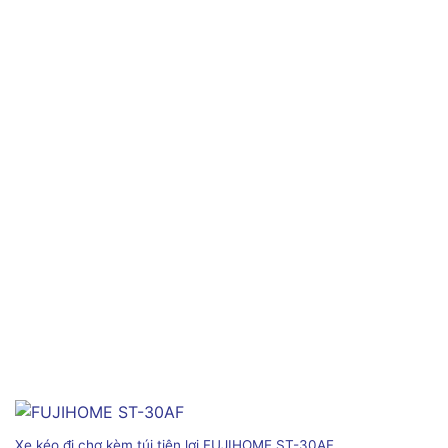
Xe kéo đi chợ kèm túi tiện lợi FUJIHOME ST-30AF