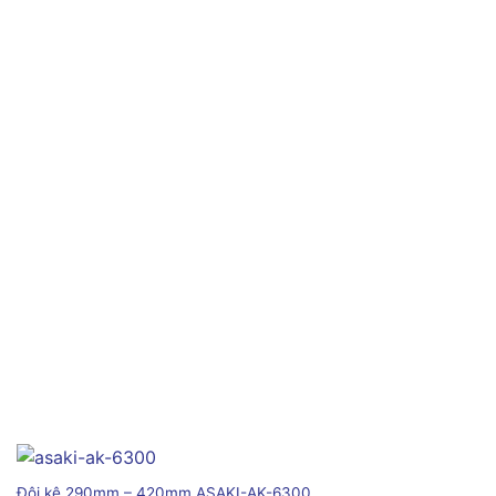
Đội kê 290mm – 420mm ASAKI-AK-6300