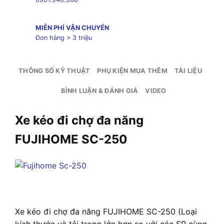
MIỄN PHÍ VẬN CHUYỂN
Đơn hàng > 3 triệu
THÔNG SỐ KỸ THUẬT
PHỤ KIỆN MUA THÊM
TÀI LIỆU
BÌNH LUẬN & ĐÁNH GIÁ
VIDEO
Xe kéo đi chợ đa năng
FUJIHOME SC-250
Xe kéo đi chợ đa năng FUJIHOME SC-250 (Loại
kích thước và tải trọng lớn hơn so với các SP cùng