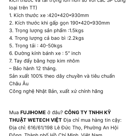
loại trên TT)
1. Kích thước xe :420*420*930mm
2. Kích thước khi gấp gọn 190*420*930mm
3. Trọng lượng sản phẩm :1.5kgs
4. Trọng lượng cả bao bì :2.2kgs
5. Trọng tải : 40-50kgs
6. Đường kính bánh xe : 5″ inch
7. Tay đẩy bằng hợp kim nhôm
– Bảo hành 12 tháng.
Sản xuất 100% theo dây chuyền và tiêu chuẩn
Châu Âu
Công nghệ Nhật Bản, xuất xứ chính hãng
Mua
FUJIHOME
ở đâu?
CÔNG TY TNHH KỸ
THUẬT WETECH VIỆT
Địa chỉ mua hàng tin cậy:
Địa chỉ: 616/61/198 Lê Đức Thọ, Phường An Hội
Đông, Thành phố Hồ Chí Minh, Việt Nam