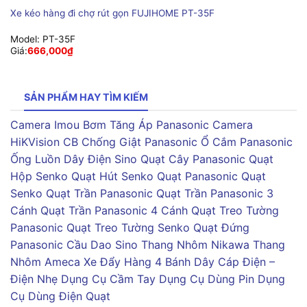
Xe kéo hàng đi chợ rút gọn FUJIHOME PT-35F
Model:
PT-35F
Giá:
666,000
₫
SẢN PHẨM HAY TÌM KIẾM
Camera Imou
Bơm Tăng Áp Panasonic
Camera
HiKVision
CB Chống Giật Panasonic
Ổ Cắm Panasonic
Ống Luồn Dây Điện Sino
Quạt Cây Panasonic
Quạt
Hộp Senko
Quạt Hút Senko
Quạt Panasonic
Quạt
Senko
Quạt Trần Panasonic
Quạt Trần Panasonic 3
Cánh
Quạt Trần Panasonic 4 Cánh
Quạt Treo Tường
Panasonic
Quạt Treo Tường Senko
Quạt Đứng
Panasonic
Cầu Dao Sino
Thang Nhôm Nikawa
Thang
Nhôm Ameca
Xe Đẩy Hàng 4 Bánh
Dây Cáp Điện –
Điện Nhẹ
Dụng Cụ Cầm Tay
Dụng Cụ Dùng Pin
Dụng
Cụ Dùng Điện
Quạt