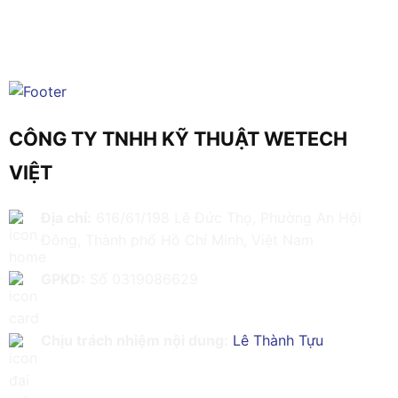
CÔNG TY TNHH KỸ THUẬT WETECH
VIỆT
Địa chỉ:
616/61/198 Lê Đức Thọ, Phường An Hội
Đông, Thành phố Hồ Chí Minh, Việt Nam
GPKD:
Số 0319086629
Chịu trách nhiệm nội dung:
Lê Thành Tựu