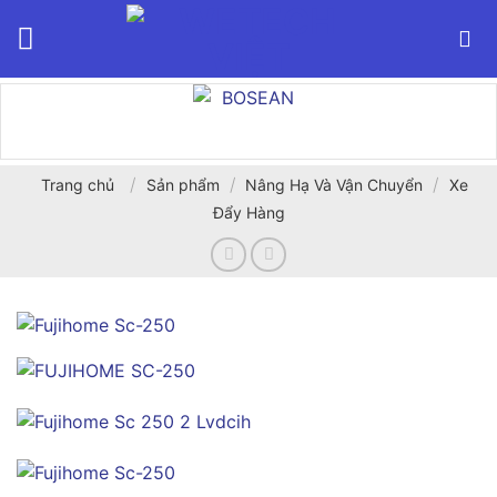
Bỏ
qua
nội
dung
/
/
/
Trang chủ
Sản phẩm
Nâng Hạ Và Vận Chuyển
Xe
Đẩy Hàng