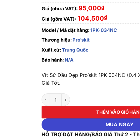
95,000
₫
Giá (chưa VAT):
₫
104,500
Giá (gồm VAT):
Model / Mã đặt hàng:
1PK-034NC
Thương hiệu:
Pro'skit
Xuất xứ:
Trung Quốc
Bảo hành:
N/A
Vít Sứ Đầu Dẹp Pro’skit 1PK-034NC (0.4 
Giá Tốt.
Vít Sứ Đầu Dẹp Pro'skit 1PK-034NC (0.4 X 1.
THÊM VÀO GIỎ HÀ
MUA NGAY
HỖ TRỢ ĐẶT HÀNG/BÁO GIÁ Thứ 2 - Thứ