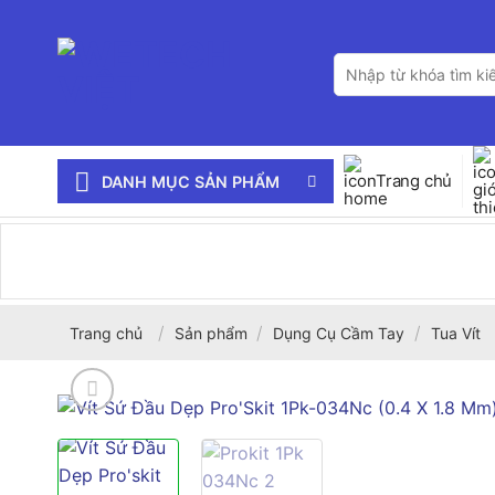
Bỏ
qua
Tìm
nội
kiếm:
dung
Trang chủ
DANH MỤC SẢN PHẨM
/
/
/
Trang chủ
Sản phẩm
Dụng Cụ Cầm Tay
Tua Vít