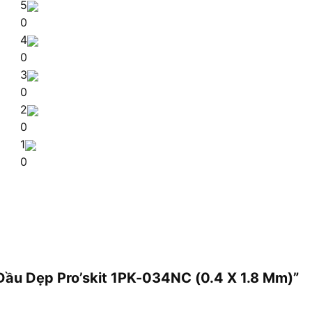
5
0
4
0
3
0
2
0
1
0
 Đầu Dẹp Pro’skit 1PK-034NC (0.4 X 1.8 Mm)”