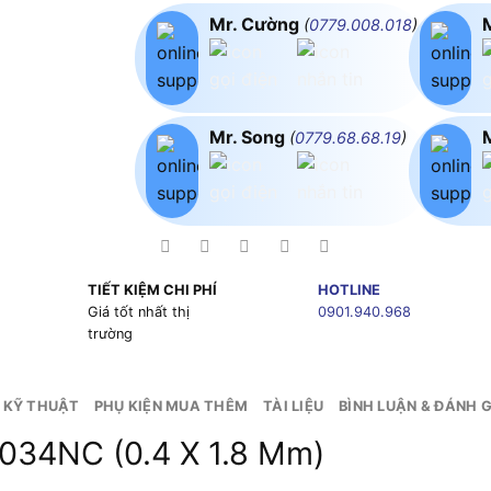
Mr. Cường
(
0779.008.018
)
Mr. Song
(
0779.68.68.19
)
TIẾT KIỆM CHI PHÍ
HOTLINE
g
Giá tốt nhất thị
0901.940.968
trường
 KỸ THUẬT
PHỤ KIỆN MUA THÊM
TÀI LIỆU
BÌNH LUẬN & ĐÁNH G
-034NC (0.4 X 1.8 Mm)