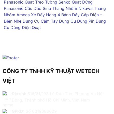
Panasonic
Quạt Treo Tường Senko
Quạt Đứng
Panasonic
Cầu Dao Sino
Thang Nhôm Nikawa
Thang
Nhôm Ameca
Xe Đẩy Hàng 4 Bánh
Dây Cáp Điện –
Điện Nhẹ
Dụng Cụ Cầm Tay
Dụng Cụ Dùng Pin
Dụng
Cụ Dùng Điện
Quạt
CÔNG TY TNHH KỸ THUẬT WETECH
VIỆT
Địa chỉ:
616/61/198 Lê Đức Thọ, Phường An Hội
Đông, Thành phố Hồ Chí Minh, Việt Nam
GPKD:
Số 0319086629