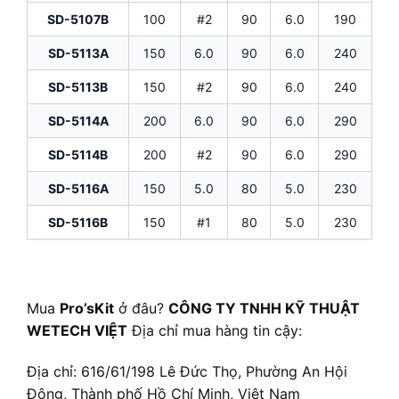
SD-5107B
100
#2
90
6.0
190
SD-5113A
150
6.0
90
6.0
240
SD-5113B
150
#2
90
6.0
240
SD-5114A
200
6.0
90
6.0
290
SD-5114B
200
#2
90
6.0
290
SD-5116A
150
5.0
80
5.0
230
SD-5116B
150
#1
80
5.0
230
Mua
Pro’sKit
ở đâu?
CÔNG TY TNHH KỸ THUẬT
WETECH VIỆT
Địa chỉ mua hàng tin cậy:
Địa chỉ: 616/61/198 Lê Đức Thọ, Phường An Hội
Đông, Thành phố Hồ Chí Minh, Việt Nam