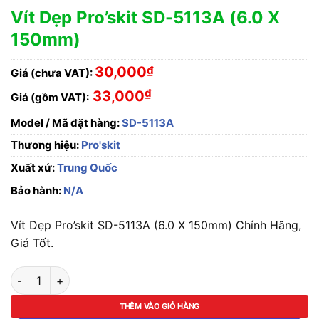
Vít Dẹp Pro’skit SD-5113A (6.0 X
150mm)
30,000
₫
Giá (chưa VAT):
₫
33,000
Giá (gồm VAT):
Model / Mã đặt hàng:
SD-5113A
Thương hiệu:
Pro'skit
Xuất xứ:
Trung Quốc
Bảo hành:
N/A
Vít Dẹp Pro’skit SD-5113A (6.0 X 150mm) Chính Hãng,
Giá Tốt.
Vít Dẹp Pro'skit SD-5113A (6.0 X 150mm) số lượng
THÊM VÀO GIỎ HÀNG