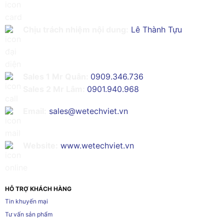
Chịu trách nhiệm nội dung:
Lê Thành Tựu
Sales 1 Mr Quân:
0909.346.736
Sales 2 Mr Lâm:
0901.940.968
Email:
sales@wetechviet.vn
Website:
www.wetechviet.vn
HỖ TRỢ KHÁCH HÀNG
Tin khuyến mại
Tư vấn sản phẩm