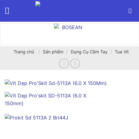
Bỏ
qua
nội
dung
/
/
/
Trang chủ
Sản phẩm
Dụng Cụ Cầm Tay
Tua Vít