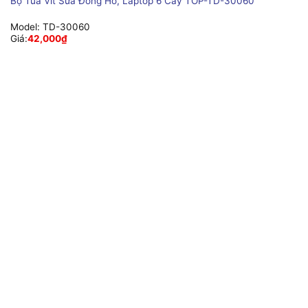
Bộ Tua Vít Sửa Đồng Hồ, Laptop 6 Cây TOP-TD-30060
Model:
TD-30060
Giá:
42,000
₫