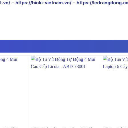
t.vn/
–
https://hioki-vietnam.vn/
–
https://ledrangdong.c
+
+