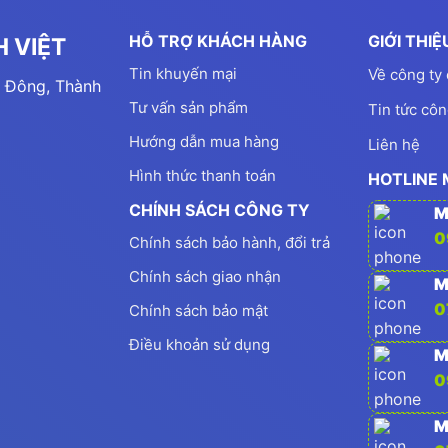
HỖ TRỢ KHÁCH HÀNG
GIỚI THI
 VIỆT
Tin khuyến mại
Về công ty 
 Đông, Thành
Tư vấn sản phẩm
Tin tức côn
Hướng dẫn mua hàng
Liên hệ
Hình thức thanh toán
HOTLINE
CHÍNH SÁCH CÔNG TY
M
0
Chính sách bảo hành, đổi trả
Chính sách giao nhận
M
0
Chính sách bảo mật
Điều khoản sử dụng
M
0
M