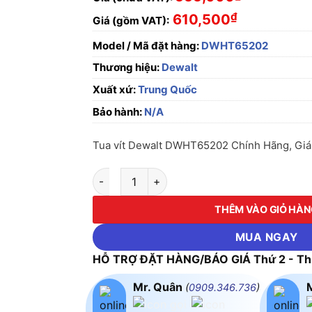
₫
610,500
Giá (gồm VAT):
Model / Mã đặt hàng:
DWHT65202
Thương hiệu:
Dewalt
Xuất xứ:
Trung Quốc
Bảo hành:
N/A
Tua vít Dewalt DWHT65202 Chính Hãng, Giá 
Tua vít Dewalt DWHT65202 số lượng
THÊM VÀO GIỎ HÀ
MUA NGAY
HỖ TRỢ ĐẶT HÀNG/BÁO GIÁ Thứ 2 - Thứ
Mr. Quân
(
0909.346.736
)