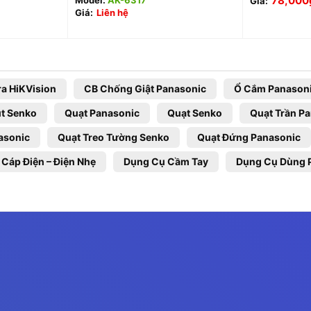
78,000
Model:
AK-6317
Giá:
Giá:
Liên hệ
a HiKVision
CB Chống Giật Panasonic
Ổ Cắm Panason
t Senko
Quạt Panasonic
Quạt Senko
Quạt Trần P
asonic
Quạt Treo Tường Senko
Quạt Đứng Panasonic
 Cáp Điện – Điện Nhẹ
Dụng Cụ Cầm Tay
Dụng Cụ Dùng 