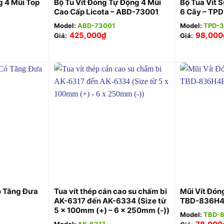
g 4 Mũi Top
Bộ Tu Vít Đóng Tự Động 4 Mũi
Bộ Tua Vít 
Cao Cấp Licota – ABD-73001
6 Cây – TP
Model:
ABD-73001
Model:
TPD-
425,000
₫
98,000
Giá:
Giá:
+
+
ó Tăng Đưa
Tua vít thép cán cao su chấm bi
Mũi Vít Đón
AK-6317 đến AK-6334 (Size từ
TBD-836H
5 x 100mm (+) – 6 x 250mm (-))
Model:
TBD-