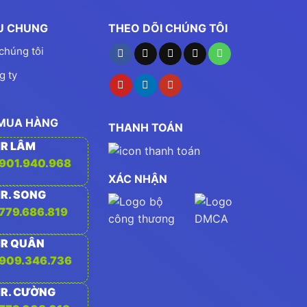
ỆU CHUNG
THEO DÕI CHÚNG TÔI
chúng tôi
g ty
 MUA HÀNG
THANH TOÁN
R LÂM
901.940.968
XÁC NHẬN
R. SONG
779.686.819
R QUÂN
909.346.736
R. CƯỜNG