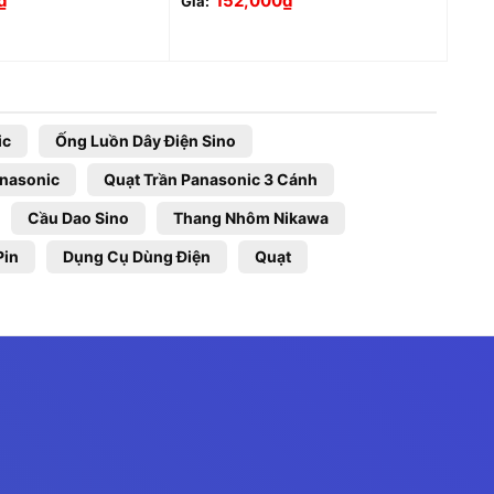
₫
152,000
₫
Giá:
ic
Ống Luồn Dây Điện Sino
anasonic
Quạt Trần Panasonic 3 Cánh
Cầu Dao Sino
Thang Nhôm Nikawa
Pin
Dụng Cụ Dùng Điện
Quạt