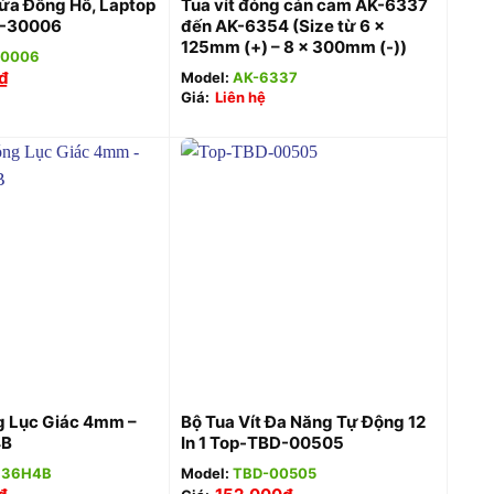
Sửa Đồng Hồ, Laptop
Tua vít đóng cán cam AK-6337
D-30006
đến AK-6354 (Size từ 6 x
125mm (+) – 8 x 300mm (-))
30006
₫
Model:
AK-6337
Giá:
Liên hệ
+
g Lục Giác 4mm –
Bộ Tua Vít Đa Năng Tự Động 12
4B
In 1 Top-TBD-00505
836H4B
Model:
TBD-00505