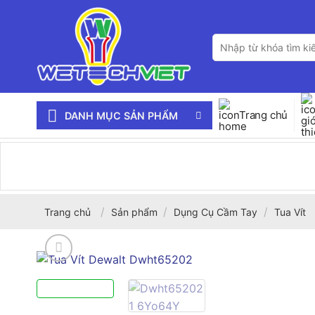
Bỏ
qua
Tìm
nội
kiếm:
dung
Trang chủ
DANH MỤC SẢN PHẨM
/
/
/
Trang chủ
Sản phẩm
Dụng Cụ Cầm Tay
Tua Vít