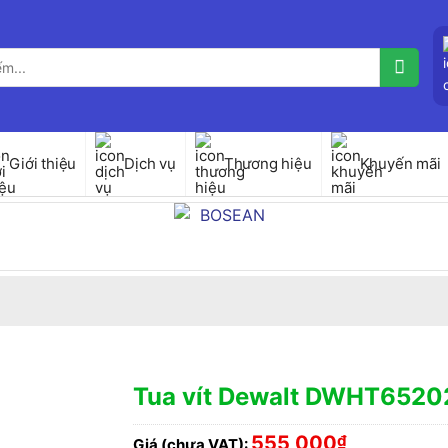
Giới thiệu
Dịch vụ
Thương hiệu
Khuyến mãi
Tua vít Dewalt DWHT6520
555,000
₫
Giá (chưa VAT):