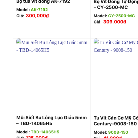
Bộ tua vít đóng AK-7192
Bộ Vít Đóng Tự Độn
– CY-2500-MC
Model:
AK-7192
300,000
₫
Model:
CY-2500-MC
Giá:
306,000
₫
Giá:
+
+
Mũi Siết Bu Lông Lục Giác 5mm
Tu Vít Cán Cờ Mỹ C
– TBD-14065H5
Century-9008-150
Model:
TBD-14065H5
Model:
9008-150
125,000
₫