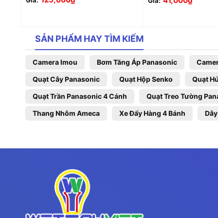
41,000
₫
Giá:
Giá:
SẢN PHẨM HAY TÌM KIẾM
Camera Imou
Bơm Tăng Áp Panasonic
Camer
Quạt Cây Panasonic
Quạt Hộp Senko
Quạt Hú
Quạt Trần Panasonic 4 Cánh
Quạt Treo Tường Pan
Thang Nhôm Ameca
Xe Đẩy Hàng 4 Bánh
Dây