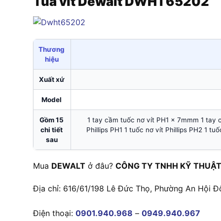
Tua vít Dewalt DWHT65202
Thương
hiệu
Xuất xứ
Model
Gồm 15
1 tay cầm tuốc nơ vít PH1 x 7mmm 1 tay cầm
chi tiết
Phillips PH1 1 tuốc nơ vít Phillips PH2 1 tu
sau
Mua
DEWALT
ở đâu?
CÔNG TY TNHH KỸ THUẬT
Địa chỉ: 616/61/198 Lê Đức Thọ, Phường An Hội Đ
Điện thoại:
0901.940.968
–
0949.940.967