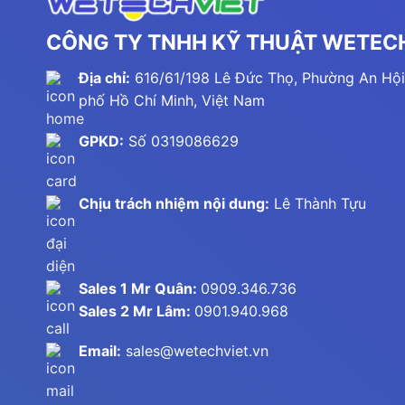
CÔNG TY TNHH KỸ THUẬT WETECH
Địa chỉ:
616/61/198 Lê Đức Thọ, Phường An Hội
phố Hồ Chí Minh, Việt Nam
GPKD:
Số 0319086629
Chịu trách nhiệm nội dung:
Lê Thành Tựu
Sales 1 Mr Quân:
0909.346.736
Sales 2 Mr Lâm:
0901.940.968
Email:
sales@wetechviet.vn