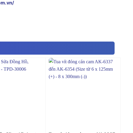
om.vn/
+